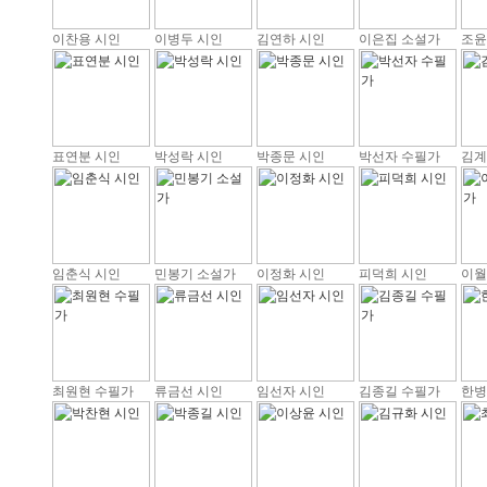
이찬용 시인
이병두 시인
김연하 시인
이은집 소설가
조윤
표연분 시인
박성락 시인
박종문 시인
박선자 수필가
김계
임춘식 시인
민봉기 소설가
이정화 시인
피덕희 시인
이월
최원현 수필가
류금선 시인
임선자 시인
김종길 수필가
한병