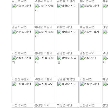
김안로 시인
고경자 수필가
김현용 소설가
정태운 시인
김홍
권영소 시인
이태순 수필가
이학순 시인
백남렬 시인
신승
이선숙 시인
김태헌 소설가
김영섭 시인
권창순 작가
고산
이종신 수필가
고천석 소설가
장일홍 희곡인
이승 시인
이정
고순옥 시인
김진항 작가
최정순 시인
안종관 시인
강인