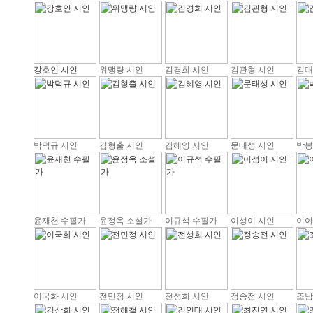
강호인 시인
위맹량 시인
김경희 시인
김관형 시인
김대
박덕규 시인
김형출 시인
김혜영 시인
문태성 시인
박봉
윤재천 수필가
윤정옥 소설가
이규석 수필가
이성이 시인
이아
이국화 시인
전민정 시인
전성희 시인
정송전 시인
조남