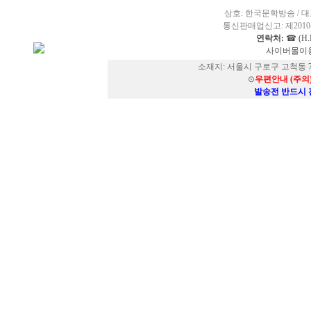
상호: 한국문학방송 / 대표
통신판매업신고: 제2010-
연락처:
☎ (H.P
사이버몰이용
소재지: 서울시 구로구 고척동 73
⊙
우편안내 (주의
발송전 반드시 