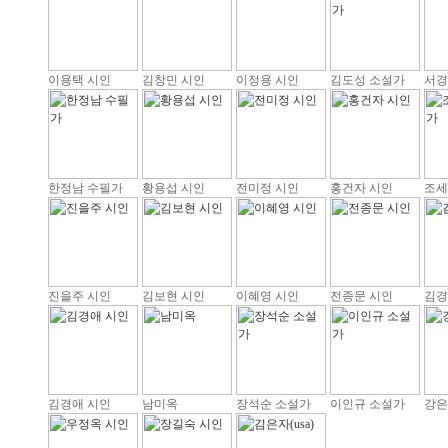
이용택 시인
김창민 시인
이정용 시인
김도성 소설가
서경
한정남 수필가
황용섭 시인
전미정 시인
홍건자 시인
조세
진을주 시인
김보현 시인
이혜영 시인
전종문 시인
김경
김경애 시인
남미옥
장석순 소설가
이인규 소설가
강은