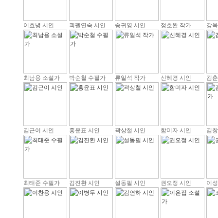
이효녕 시인
쾨펠연숙 시인
송귀영 시인
정호완 작가
강옥
최남용 소설가
박순철 수필가
류일석 작가
신혜경 시인
김춘
김근이 시인
홍윤표 시인
곽상철 시인
함미자 시인
김창
최태준 수필가
김진환 시인
설동필 시인
권오정 시인
이성