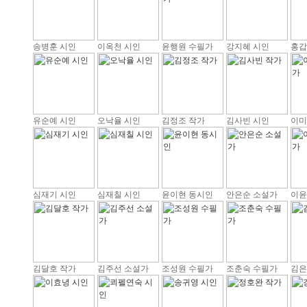
송병훈 시인
이옥천 시인
윤행원 수필가
강지혜 시인
홍갑
유순예 시인
오낙율 시인
김정조 작가
김사빈 시인
이미
심재기 시인
심재칠 시인
윤이현 동시인
안은순 소설가
이윤
김달호 작가
김주선 소설가
조성원 수필가
조춘숙 수필가
김은