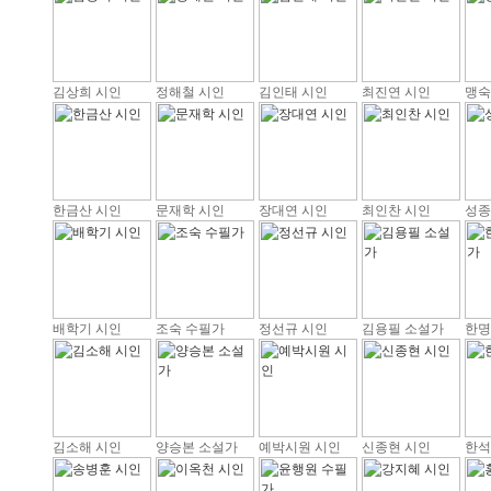
김상희 시인
정해철 시인
김인태 시인
최진연 시인
맹숙
한금산 시인
문재학 시인
장대연 시인
최인찬 시인
성종
배학기 시인
조숙 수필가
정선규 시인
김용필 소설가
한명
김소해 시인
양승본 소설가
예박시원 시인
신종현 시인
한석