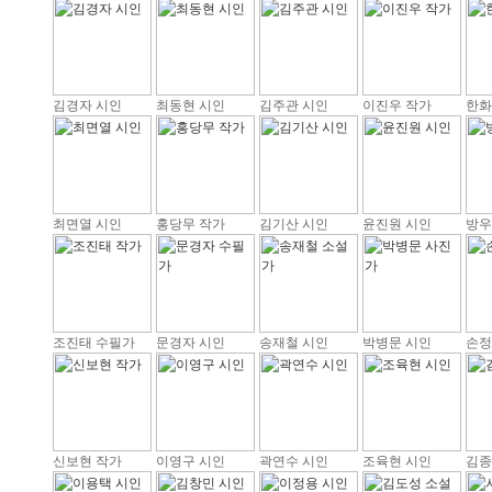
김경자 시인
최동현 시인
김주관 시인
이진우 작가
한화
최면열 시인
홍당무 작가
김기산 시인
윤진원 시인
방우
조진태 수필가
문경자 시인
송재철 시인
박병문 시인
손정
신보현 작가
이영구 시인
곽연수 시인
조육현 시인
김종