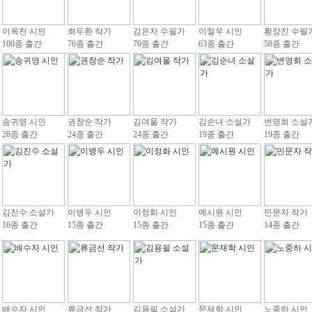
이옥천 시인
최두환 작가
김은자 수필가
이철우 시인
황장진 수필
100종 출간
76종 출간
70종 출간
63종 출간
58종 출간
송귀영 시인
권창순 작가
김여울 작가
김순녀 소설가
변영희 소설
28종 출간
24종 출간
24종 출간
19종 출간
19종 출간
김진수 소설가
이병두 시인
이정화 시인
예시원 시인
민문자 작가
16종 출간
15종 출간
15종 출간
15종 출간
14종 출간
배수자 시인
류금선 작가
김용필 소설가
문재학 시인
노중하 시인