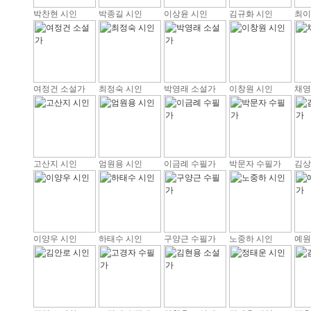
박찬현 시인
박종길 시인
이상윤 시인
김규화 시인
최이
여정건 소설가
최정숙 시인
박영래 소설가
이창원 시인
채영
고산지 시인
엄원용 시인
이금례 수필가
박문자 수필가
김상
이양우 시인
하태수 시인
구양근 수필가
노중하 시인
예원