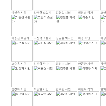
이선숙 시인
김태헌 소설가
김영섭 시인
권창순 작가
고산
이종신 수필가
고천석 소설가
장일홍 희곡인
이승 시인
이정
고순옥 시인
김진항 작가
최정순 시인
안종관 시인
강인
김경자 시인
최동현 시인
김주관 시인
이진우 작가
한화