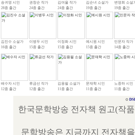
송귀영 시인
권창순 작가
김여울 작가
김순녀 소설가
변영희 소설
28종 출간
24종 출간
24종 출간
19종 출간
19종 출간
김진수 소설가
이병두 시인
이정화 시인
예시원 시인
민문자 작가
16종 출간
15종 출간
15종 출간
15종 출간
14종 출간
배수자 시인
류금선 작가
김용필 소설가
문재학 시인
노중하 시인
12종 출간
12종 출간
11종 출간
11종 출간
11종 출간
⊙
DS
한국문학방송 전자책 원고(작품) 접수
문학방송은 지금까지 전자책을 