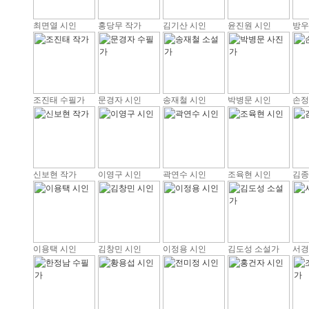
최면열 시인
홍당무 작가
김기산 시인
윤진원 시인
방우
조진태 수필가
문경자 시인
송재철 시인
박병문 시인
손정
신보현 작가
이영구 시인
곽연수 시인
조육현 시인
김종
이용택 시인
김창민 시인
이정용 시인
김도성 소설가
서경