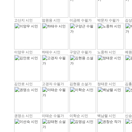
고산지 시인
엄원용 시인
이금례 수필가
박문자 수필가
김상
이양우 시인
하태수 시인
구양근 수필가
노중하 시인
예원
김안로 시인
고경자 수필가
김현용 소설가
정태운 시인
김홍
권영소 시인
이태순 수필가
이학순 시인
백남렬 시인
신승