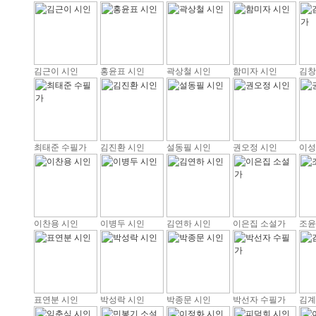
김근이 시인
홍윤표 시인
곽상철 시인
함미자 시인
김창
최태준 수필가
김진환 시인
설동필 시인
권오정 시인
이성
이찬용 시인
이병두 시인
김연하 시인
이은집 소설가
조윤
표연분 시인
박성락 시인
박종문 시인
박선자 수필가
김계