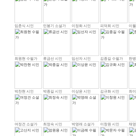
임춘식 시인
민봉기 소설가
이정화 시인
피덕희 시인
이월
최원현 수필가
류금선 시인
임선자 시인
김종길 수필가
한병
박찬현 시인
박종길 시인
이상윤 시인
김규화 시인
최이
여정건 소설가
최정숙 시인
박영래 소설가
이창원 시인
채영