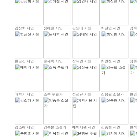
김상희 시인
정해철 시인
김인태 시인
최진연 시인
맹숙
한금산 시인
문재학 시인
장대연 시인
최인찬 시인
성종
배학기 시인
조숙 수필가
정선규 시인
김용필 소설가
한명
김소해 시인
양승본 소설가
예박시원 시인
신종현 시인
한석