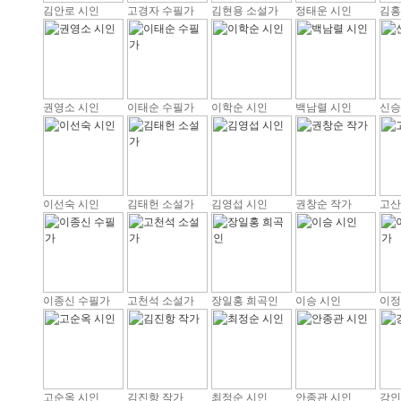
김안로 시인
고경자 수필가
김현용 소설가
정태운 시인
김홍
권영소 시인
이태순 수필가
이학순 시인
백남렬 시인
신승
이선숙 시인
김태헌 소설가
김영섭 시인
권창순 작가
고산
이종신 수필가
고천석 소설가
장일홍 희곡인
이승 시인
이정
고순옥 시인
김진항 작가
최정순 시인
안종관 시인
강인