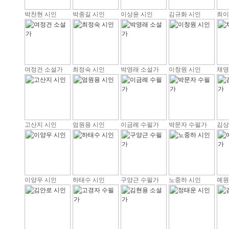
박찬현 시인
박종길 시인
이상윤 시인
김규화 시인
최이
여정건 소설가
최정숙 시인
박영래 소설가
이창원 시인
채영
고산지 시인
엄원용 시인
이금례 수필가
박문자 수필가
김상
이양우 시인
하태수 시인
구양근 수필가
노중하 시인
예원