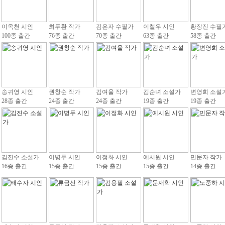
이옥천 시인
최두환 작가
김은자 수필가
이철우 시인
황장진 수필
100종 출간
76종 출간
70종 출간
63종 출간
58종 출간
송귀영 시인
권창순 작가
김여울 작가
김순녀 소설가
변영희 소설
28종 출간
24종 출간
24종 출간
19종 출간
19종 출간
김진수 소설가
이병두 시인
이정화 시인
예시원 시인
민문자 작가
16종 출간
15종 출간
15종 출간
15종 출간
14종 출간