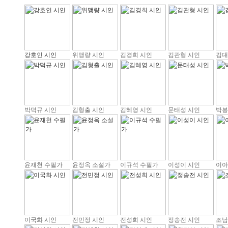
강호인 시인
위맹량 시인
김경희 시인
김관형 시인
김대
박덕규 시인
김형출 시인
김혜영 시인
문태성 시인
박봉
윤재천 수필가
윤정옥 소설가
이규석 수필가
이성이 시인
이아
이국화 시인
전민정 시인
전성희 시인
정송전 시인
조남