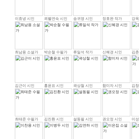
이효녕 시인
쾨펠연숙 시인
송귀영 시인
정호완 작가
강옥
최남용 소설가
박순철 수필가
류일석 작가
신혜경 시인
김춘
김근이 시인
홍윤표 시인
곽상철 시인
함미자 시인
김창
최태준 수필가
김진환 시인
설동필 시인
권오정 시인
이성