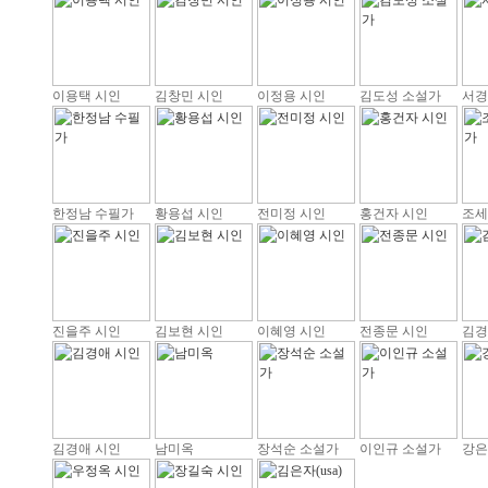
이용택 시인
김창민 시인
이정용 시인
김도성 소설가
서경
한정남 수필가
황용섭 시인
전미정 시인
홍건자 시인
조세
진을주 시인
김보현 시인
이혜영 시인
전종문 시인
김경
김경애 시인
남미옥
장석순 소설가
이인규 소설가
강은