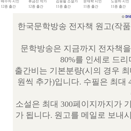
배수자 시인
류금선 작가
김용필 소설가
문재학 시인
노중하 시인
12종 출간
12종 출간
11종 출간
11종 출간
11종 출간
⊙
DS
한국문학방송 전자책 원고(작품) 접수
문학방송은 지금까지 전자책을 
80%를 인세로 드
출간비는 기본분량(시의 경우 최대 
원씩 추가)입니다. 수필은 최대 
소설은 최대 300페이지까지가 
가 됩니다. 원고를 메일로 보