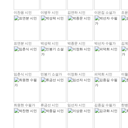
이찬용 시인
이병두 시인
김연하 시인
이은집 소설가
조윤
표연분 시인
박성락 시인
박종문 시인
박선자 수필가
김계
임춘식 시인
민봉기 소설가
이정화 시인
피덕희 시인
이월
최원현 수필가
류금선 시인
임선자 시인
김종길 수필가
한병