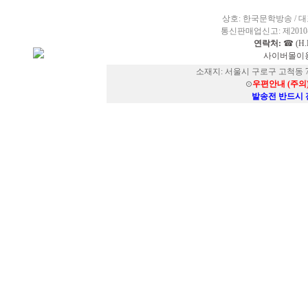
상호: 한국문학방송 / 대표
통신판매업신고: 제2010-
연락처:
☎ (H.P
사이버몰이용
소재지: 서울시 구로구 고척동 73
⊙
우편안내 (주의
발송전 반드시 