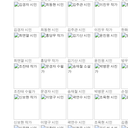
김경자 시인
최동현 시인
김주관 시인
이진우 작가
한화
최면열 시인
홍당무 작가
김기산 시인
윤진원 시인
방우
조진태 수필가
문경자 시인
송재철 시인
박병문 시인
손정
신보현 작가
이영구 시인
곽연수 시인
조육현 시인
김종