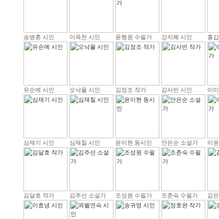
송병훈 시인
이옥천 시인
윤행원 수필가
강지혜 시인
홍갑
유순예 시인
오낙율 시인
김정조 작가
김사빈 시인
이미
심재기 시인
심재칠 시인
윤이현 동시인
안은순 소설가
이윤
김달호 작가
김주선 소설가
조성원 수필가
조춘숙 수필가
김은