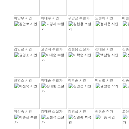
이양우 시인
하태수 시인
구양근 수필가
노중하 시인
예원
김안로 시인
고경자 수필가
김현용 소설가
정태운 시인
김홍
권영소 시인
이태순 수필가
이학순 시인
백남렬 시인
신승
이선숙 시인
김태헌 소설가
김영섭 시인
권창순 작가
고산