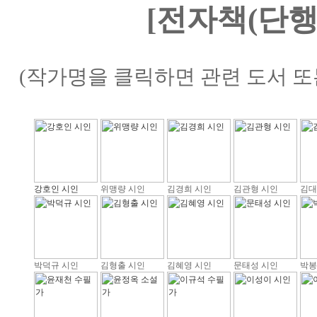
[전자책(단행
(작가명을 클릭하면 관련 도서 또
강호인 시인
위맹량 시인
김경희 시인
김관형 시인
김대
박덕규 시인
김형출 시인
김혜영 시인
문태성 시인
박봉