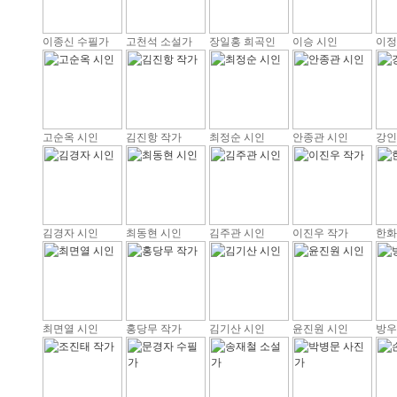
이종신 수필가
고천석 소설가
장일홍 희곡인
이승 시인
이정
고순옥 시인
김진항 작가
최정순 시인
안종관 시인
강인
김경자 시인
최동현 시인
김주관 시인
이진우 작가
한화
최면열 시인
홍당무 작가
김기산 시인
윤진원 시인
방우