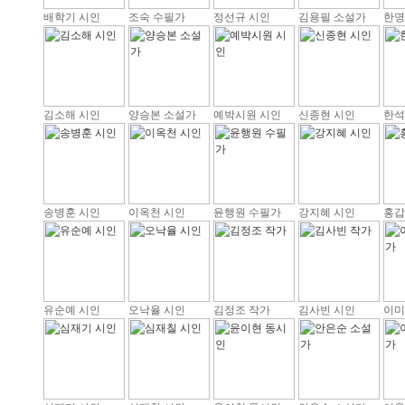
배학기 시인
조숙 수필가
정선규 시인
김용필 소설가
한명
김소해 시인
양승본 소설가
예박시원 시인
신종현 시인
한석
송병훈 시인
이옥천 시인
윤행원 수필가
강지혜 시인
홍갑
유순예 시인
오낙율 시인
김정조 작가
김사빈 시인
이미