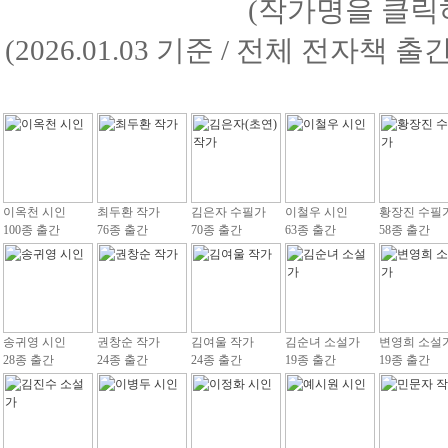
(작가명을 클릭
(2026.01.03 기준 / 전체 전자책 
이옥천 시인
최두환 작가
김은자 수필가
이철우 시인
황장진 수필
100종 출간
76종 출간
70종 출간
63종 출간
58종 출간
송귀영 시인
권창순 작가
김여울 작가
김순녀 소설가
변영희 소설
28종 출간
24종 출간
24종 출간
19종 출간
19종 출간