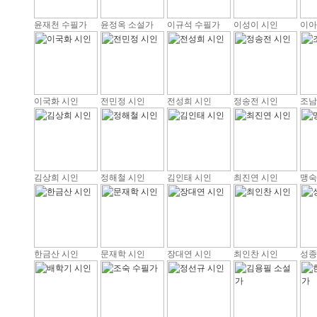
윤재천 수필가
윤정옥 소설가
이규석 수필가
이성이 시인
이아
이국화 시인
전민정 시인
전성희 시인
정송전 시인
조남
김상희 시인
정해철 시인
김인태 시인
최진연 시인
맹숙
한금산 시인
문재학 시인
장대연 시인
최인찬 시인
성종