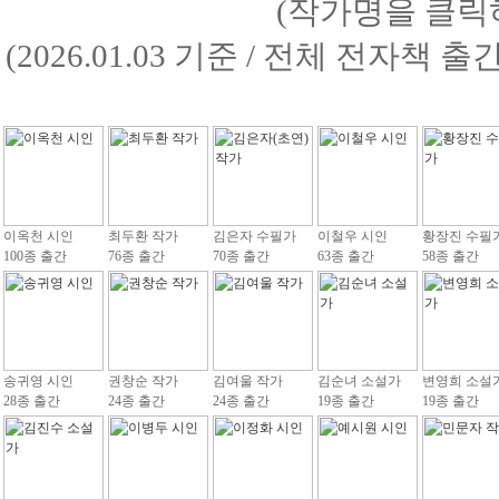
(작가명을 클릭
(2026.01.03 기준 / 전체 전자책 
이옥천 시인
최두환 작가
김은자 수필가
이철우 시인
황장진 수필
100종 출간
76종 출간
70종 출간
63종 출간
58종 출간
송귀영 시인
권창순 작가
김여울 작가
김순녀 소설가
변영희 소설
28종 출간
24종 출간
24종 출간
19종 출간
19종 출간