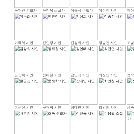
윤재천 수필가
윤정옥 소설가
이규석 수필가
이성이 시인
이아
이국화 시인
전민정 시인
전성희 시인
정송전 시인
조남
김상희 시인
정해철 시인
김인태 시인
최진연 시인
맹숙
한금산 시인
문재학 시인
장대연 시인
최인찬 시인
성종