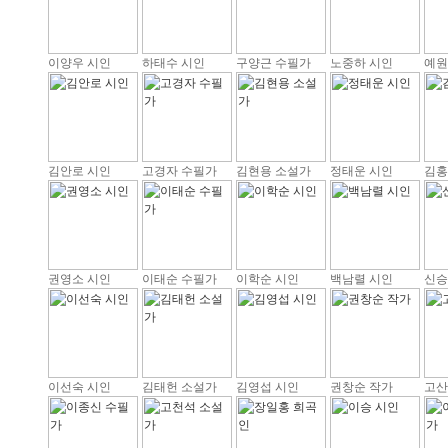
이양우 시인
하태수 시인
구양근 수필가
노중하 시인
예원
김안로 시인
고경자 수필가
김현용 소설가
정태운 시인
김홍
권영소 시인
이태순 수필가
이학순 시인
백남렬 시인
신승
이선숙 시인
김태헌 소설가
김영섭 시인
권창순 작가
고산