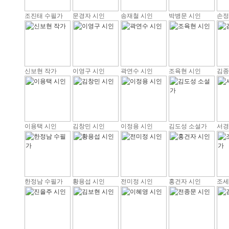
조진태 수필가
문경자 시인
송재철 시인
박병문 시인
손정
신보현 작가
이영구 시인
곽연수 시인
조육현 시인
김종
이용택 시인
김창민 시인
이정용 시인
김도성 소설가
서경
한정남 수필가
황용섭 시인
전미정 시인
홍건자 시인
조세