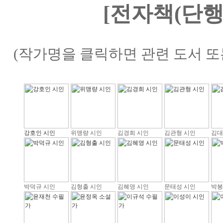
[전자책(단행
(작가명을 클릭하면 관련 도서 또
강호인 시인
위맹량 시인
김경희 시인
김관형 시인
김대
박덕규 시인
김형출 시인
김혜영 시인
문태성 시인
박봉