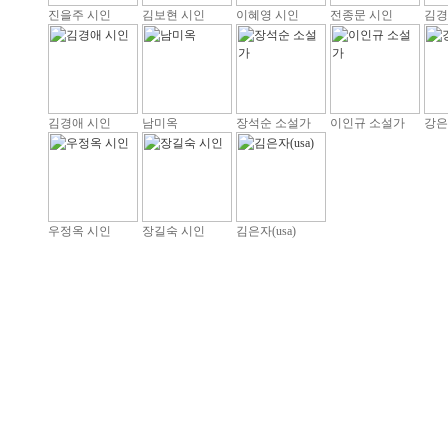
진을주 시인
김보현 시인
이혜영 시인
전종문 시인
김경
김경애 시인
남미옥
장석순 소설가
이인규 소설가
강은
우정옥 시인
장길숙 시인
김은자(usa)