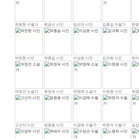
최원현 수필가
류금선 시인
임선자 시인
김종길 수필가
한병
박찬현 시인
박종길 시인
이상윤 시인
김규화 시인
최이
여정건 소설가
최정숙 시인
박영래 소설가
이창원 시인
채영
고산지 시인
엄원용 시인
이금례 수필가
박문자 수필가
김상