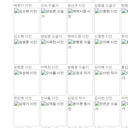
배학기 시인
조숙 수필가
정선규 시인
김용필 소설가
한명
김소해 시인
양승본 소설가
예박시원 시인
신종현 시인
한석
송병훈 시인
이옥천 시인
윤행원 수필가
강지혜 시인
홍갑
유순예 시인
오낙율 시인
김정조 작가
김사빈 시인
이미