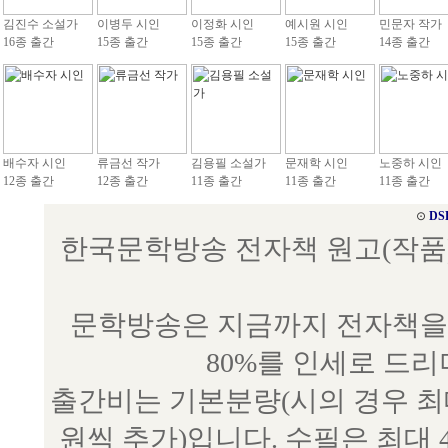
김진수 소설가
이병두 시인
이정화 시인
예시원 시인
민문자 작가
16종 출간
15종 출간
15종 출간
15종 출간
14종 출간
배수자 시인
류금선 작가
김용필 소설가
문재학 시인
노중하 시인
12종 출간
12종 출간
11종 출간
11종 출간
11종 출간
⊙
DS
한국문학방송 전자책 원고(작품) 접수
문학방송은 지금까지 전자책을 
80%를 인세로 드
출간비는 기본분량(시의 경우 최대 
원씩 추가)입니다. 수필은 최대 