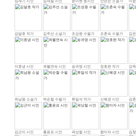
심재기 시인
심재칠 시인
윤이현 동시인
안은순 소설가
이윤
김달호 작가
김주선 소설가
조성원 수필가
조춘숙 수필가
김은
이효녕 시인
쾨펠연숙 시인
송귀영 시인
정호완 작가
강옥
최남용 소설가
박순철 수필가
류일석 작가
신혜경 시인
김춘
김근이 시인
홍윤표 시인
곽상철 시인
함미자 시인
김창