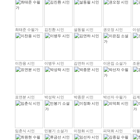
최태준 수필가
김진환 시인
설동필 시인
권오정 시인
이성
이찬용 시인
이병두 시인
김연하 시인
이은집 소설가
조윤
표연분 시인
박성락 시인
박종문 시인
박선자 수필가
김계
임춘식 시인
민봉기 소설가
이정화 시인
피덕희 시인
이월