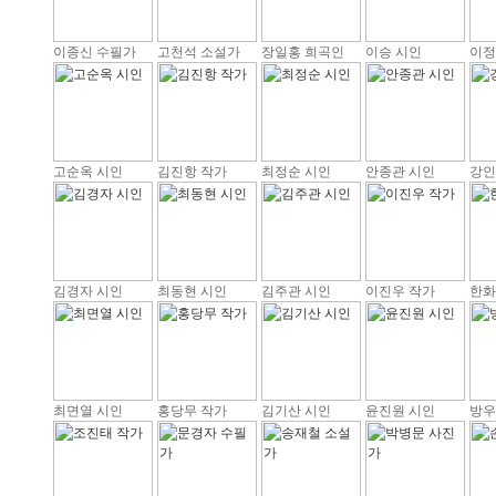
이종신 수필가
고천석 소설가
장일홍 희곡인
이승 시인
이정
고순옥 시인
김진항 작가
최정순 시인
안종관 시인
강인
김경자 시인
최동현 시인
김주관 시인
이진우 작가
한화
최면열 시인
홍당무 작가
김기산 시인
윤진원 시인
방우