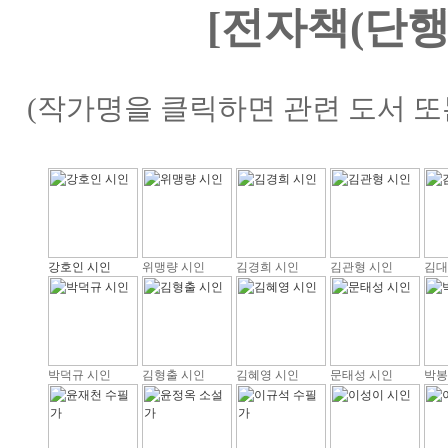
[전자책(단행
(작가명을 클릭하면 관련 도서 또
강호인 시인
위맹량 시인
김경희 시인
김관형 시인
김대
박덕규 시인
김형출 시인
김혜영 시인
문태성 시인
박봉