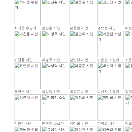
최태준 수필가
김진환 시인
설동필 시인
권오정 시인
이성
이찬용 시인
이병두 시인
김연하 시인
이은집 소설가
조윤
표연분 시인
박성락 시인
박종문 시인
박선자 수필가
김계
임춘식 시인
민봉기 소설가
이정화 시인
피덕희 시인
이월