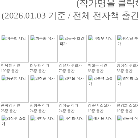
(작가명을 클릭
(2026.01.03 기준 / 전체 전자책 
이옥천 시인
최두환 작가
김은자 수필가
이철우 시인
황장진 수필
100종 출간
76종 출간
70종 출간
63종 출간
58종 출간
송귀영 시인
권창순 작가
김여울 작가
김순녀 소설가
변영희 소설
28종 출간
24종 출간
24종 출간
19종 출간
19종 출간