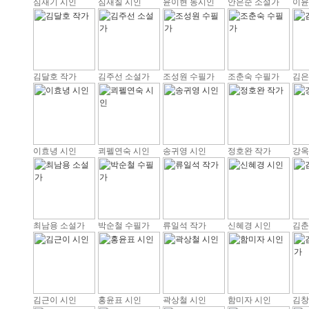
심재기 시인
심재칠 시인
윤이현 동시인
안은순 소설가
이윤
김달호 작가
김주선 소설가
조성원 수필가
조춘숙 수필가
김은
이효녕 시인
쾨펠연숙 시인
송귀영 시인
정호완 작가
강옥
최남용 소설가
박순철 수필가
류일석 작가
신혜경 시인
김춘
김근이 시인
홍윤표 시인
곽상철 시인
함미자 시인
김창