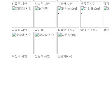
진을주 시인
김보현 시인
이혜영 시인
전종문 시인
김경
김경애 시인
남미옥
장석순 소설가
이인규 소설가
강은
우정옥 시인
장길숙 시인
김은자(usa)