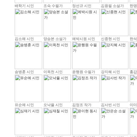
배학기 시인
조숙 수필가
정선규 시인
김용필 소설가
한명
김소해 시인
양승본 소설가
예박시원 시인
신종현 시인
한석
송병훈 시인
이옥천 시인
윤행원 수필가
강지혜 시인
홍갑
유순예 시인
오낙율 시인
김정조 작가
김사빈 시인
이미