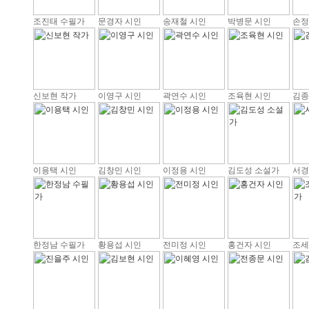
조진태 수필가
문경자 시인
송재철 시인
박병문 시인
손정
신보현 작가
이영구 시인
곽연수 시인
조육현 시인
김종
이용택 시인
김창민 시인
이정용 시인
김도성 소설가
서경
한정남 수필가
황용섭 시인
전미정 시인
홍건자 시인
조세