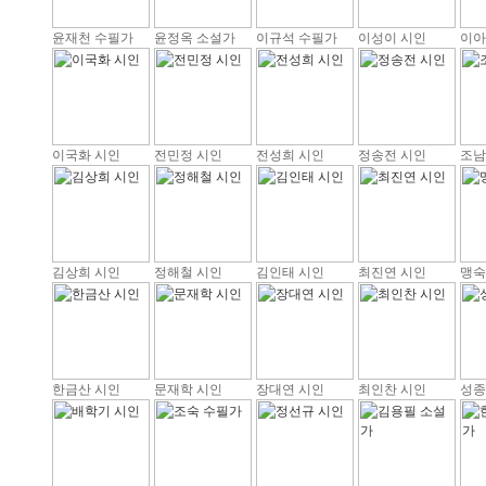
윤재천 수필가
윤정옥 소설가
이규석 수필가
이성이 시인
이아
이국화 시인
전민정 시인
전성희 시인
정송전 시인
조남
김상희 시인
정해철 시인
김인태 시인
최진연 시인
맹숙
한금산 시인
문재학 시인
장대연 시인
최인찬 시인
성종