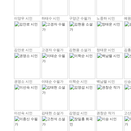
이양우 시인
하태수 시인
구양근 수필가
노중하 시인
예원
김안로 시인
고경자 수필가
김현용 소설가
정태운 시인
김홍
권영소 시인
이태순 수필가
이학순 시인
백남렬 시인
신승
이선숙 시인
김태헌 소설가
김영섭 시인
권창순 작가
고산