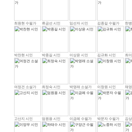
최원현 수필가
류금선 시인
임선자 시인
김종길 수필가
한병
박찬현 시인
박종길 시인
이상윤 시인
김규화 시인
최이
여정건 소설가
최정숙 시인
박영래 소설가
이창원 시인
채영
고산지 시인
엄원용 시인
이금례 수필가
박문자 수필가
김상