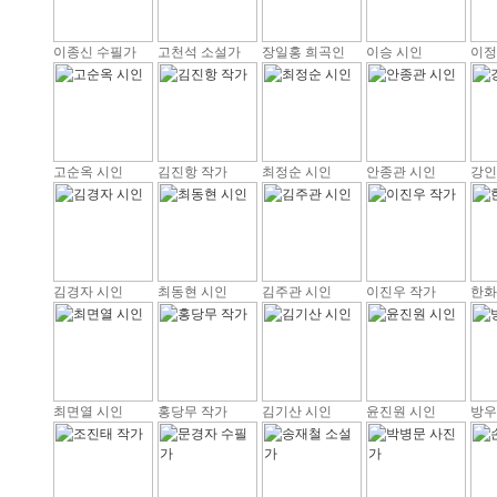
이종신 수필가
고천석 소설가
장일홍 희곡인
이승 시인
이정
고순옥 시인
김진항 작가
최정순 시인
안종관 시인
강인
김경자 시인
최동현 시인
김주관 시인
이진우 작가
한화
최면열 시인
홍당무 작가
김기산 시인
윤진원 시인
방우