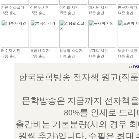
김진수 소설가
이병두 시인
이정화 시인
예시원 시인
민문자 작가
16종 출간
15종 출간
15종 출간
15종 출간
14종 출간
배수자 시인
류금선 작가
김용필 소설가
문재학 시인
노중하 시인
12종 출간
12종 출간
11종 출간
11종 출간
11종 출간
⊙
DS
한국문학방송 전자책 원고(작품) 접수
문학방송은 지금까지 전자책을 
80%를 인세로 드
출간비는 기본분량(시의 경우 최대 
원씩 추가)입니다. 수필은 최대 