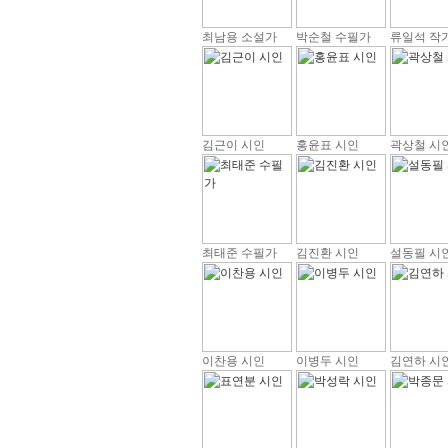
최남용 소설가
박순철 수필가
류일석 작
김근이 시인
홍윤표 시인
곽상철 시
최태준 수필가
김진환 시인
설동필 시
이찬용 시인
이병두 시인
김연하 시