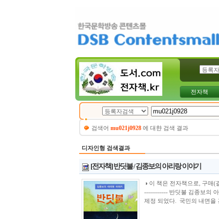
전자책
검색어
mu021j0928
에 대햔 검색 결과
디자인형 검색결과
[전자책] 반딧불 / 김종보의 아리랑 이야기
◑ 이 책은 전자책으로, 구매(결제)시 바로 
------------ 반딧불 김
제정 되었다. 국민의 내면을 건