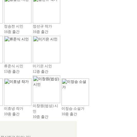
정송전 시인
정선규 작가
16종 출간
16종 출간
류준식 시인
이기은 시인
13종 출간
12종 출간
이창원(법성) 시
이효녕 작가
이정승 소설가
인
10종 출간
10종 출간
10종 출간