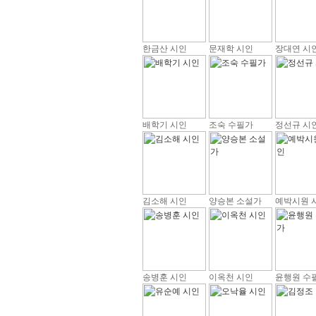
한금산 시인
문재학 시인
장대연 시
배학기 시인
조숙 수필가
정선규 시
김소해 시인
양승본 소설가
예박시원 
송병훈 시인
이옥천 시인
윤행원 수