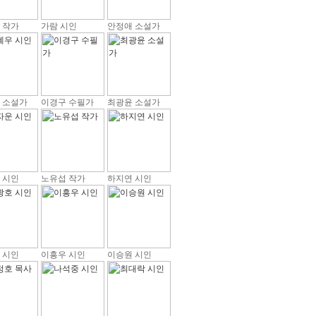
 작가
가람 시인
안정애 소설가
 소설가
이경구 수필가
최광윤 소설가
 시인
노유섭 작가
하지연 시인
 시인
이흥우 시인
이승원 시인