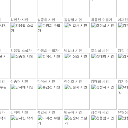
인
최인찬 시인
성종화 시인
김성열 시인
최용현 수필가
이재천
인
김용필 소설가
한명희 수필가
박얼서 시인
조성설 시인
김학 
시인
신종현 시인
한석산 시인
이상조 시인
김태희 시인
김기수
필가
강지혜 시인
홍갑선 시인
민문자 시인
장성자 시인
유현상