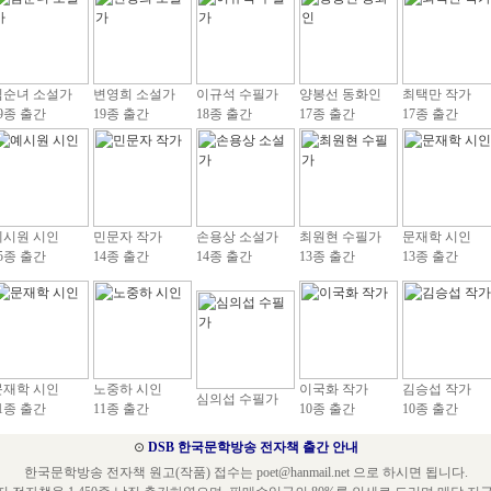
김순녀 소설가
변영희 소설가
이규석 수필가
양봉선 동화인
최택만 작가
9종 출간
19종 출간
18종 출간
17종 출간
17종 출간
예시원 시인
민문자 작가
손용상 소설가
최원현 수필가
문재학 시인
5종 출간
14종 출간
14종 출간
13종 출간
13종 출간
문재학 시인
노중하 시인
이국화 작가
김승섭 작가
심의섭 수필가
1종 출간
11종 출간
10종 출간
10종 출간
⊙
DSB 한국문학방송 전자책 출간 안내
한국문학방송 전자책 원고(작품) 접수는 poet@hanmail.net 으로 하시면 됩니다.