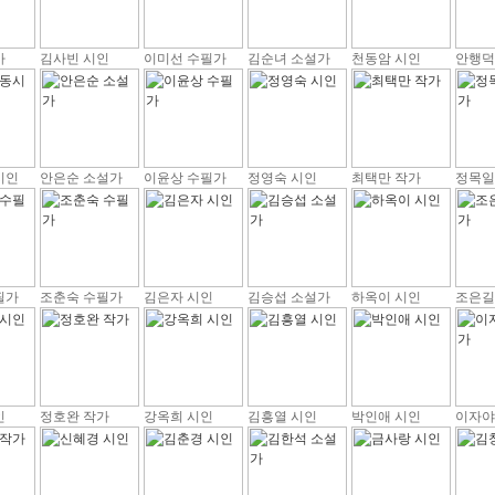
가
김사빈 시인
이미선 수필가
김순녀 소설가
천동암 시인
안행덕
시인
안은순 소설가
이윤상 수필가
정영숙 시인
최택만 작가
정목일
필가
조춘숙 수필가
김은자 시인
김승섭 소설가
하옥이 시인
조은길
인
정호완 작가
강옥희 시인
김흥열 시인
박인애 시인
이자야