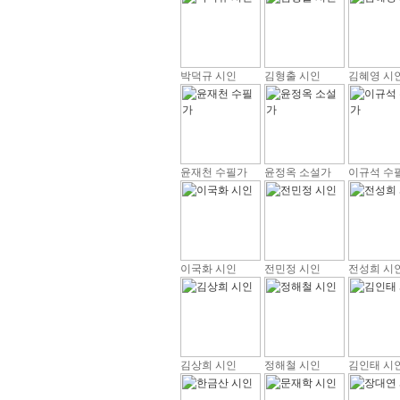
박덕규 시인
김형출 시인
김혜영 시
윤재천 수필가
윤정옥 소설가
이규석 수
이국화 시인
전민정 시인
전성희 시
김상희 시인
정해철 시인
김인태 시