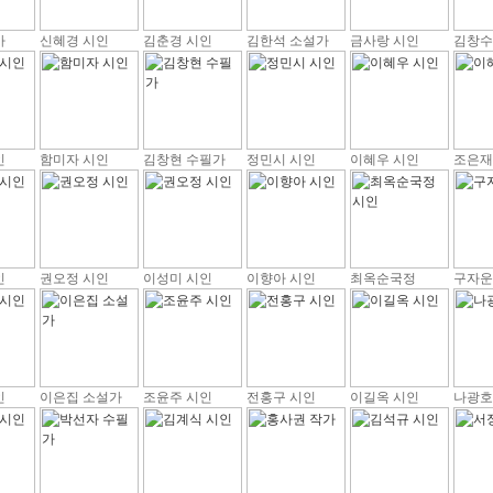
가
신혜경 시인
김춘경 시인
김한석 소설가
금사랑 시인
김창수
인
함미자 시인
김창현 수필가
정민시 시인
이혜우 시인
조은재
인
권오정 시인
이성미 시인
이향아 시인
최옥순국정
구자운
인
이은집 소설가
조윤주 시인
전홍구 시인
이길옥 시인
나광호