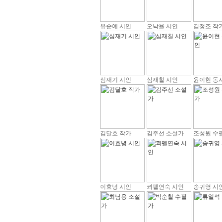
유순예 시인
오낙율 시인
김정조 작
심재기 시인
심재칠 시인
윤이현 동
김달호 작가
김주선 소설가
조성원 수
이효녕 시인
쾨펠연숙 시인
송귀영 시