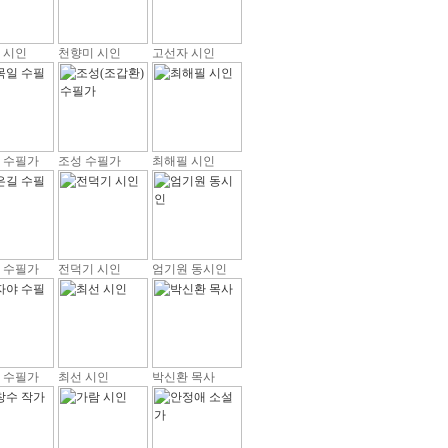
 시인
천향미 시인
고선자 시인
 수필가
조성 수필가
최해필 시인
 수필가
전덕기 시인
엄기원 동시인
 수필가
최선 시인
박신환 목사