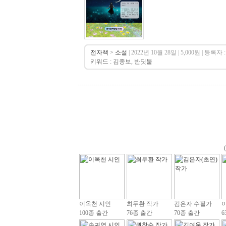
전자책
>
소설
| 2022년 10월 28일 | 5,000원 | 등록자 :
키워드 : 김종보, 반딧불
-------------------------------------------------------------------------
이옥천 시인
최두환 작가
김은자 수필가
100종 출간
76종 출간
70종 출간
6