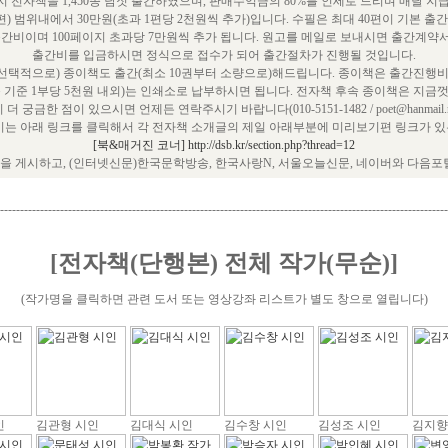
 전자책을 1,450종 남짓 출간하였으며, 판매수익금의 80%를 인세로 드리며 매달 지
편) 범위내에서 30만원(초과 1편당 2천원씩 추가)입니다. 수필은 최대 40편이 기본 출
출간비이며 100페이지 초과당 7만원씩 추가 됩니다. 원고를 메일로 보내시면 출간계약
출간비를 입금하시면 정식으로 접수가 되어 출간절차가 진행될 것입니다.
택적으로) 종이책도 출간(최소 10권부터 소량으로)해드립니다. 종이책은 출간진행비
쪽 기준 1부당 5천원 내외)는 인쇄소로 납부하시면 됩니다. 전자책 후속 종이책은 지금껏
 더 궁금한 점이 있으시면 언제든 연락주시기 바랍니다(010-5151-1482 / poet@hanmail.ne
는 아래 링크를 클릭해서 각 전자책 소개글의 제일 아래부분에 미리보기편 링크가 있는
[북&매거진 코너] http://dsb.kr/section.php?thread=12
 게시하고, (인터넷신문)한국문학방송, 한국사랑N, 서울오늘신문, 네이버와 다음포
----------------------------------------------------------------------------------------------------------------
[전자책(단행본) 전체 작가(무순)]
(작가명을 클릭하면 관련 도서 또는 영상강좌 리스트가 별도 창으로 열립니다)
인
김관형 시인
김대식 시인
김수창 시인
김성조 시인
김지향