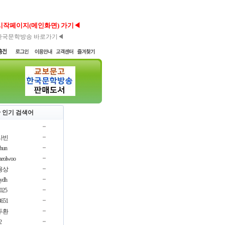
시작페이지(메인화면) 가기◀
한국문학방송 바로가기◀
 인기 검색어
사빈
chun
cheolwoo
용상
oydh
3025
3651
두환
2