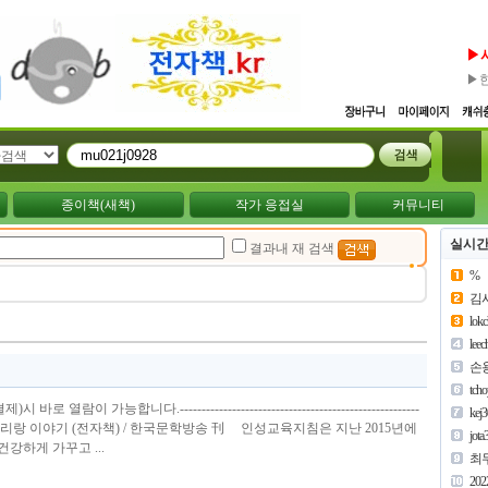
▶
▶
종이책(새책)
작가 응접실
커뮤니티
실시간
결과내 재 검색
%
김
lok
lee
손
tch
열람이 가능합니다.-------------------------------------------------------
kej
종보의 아리랑 이야기 (전자책) / 한국문학방송 刊 인성교육지침은 지난 2015년에
jota
강하게 가꾸고 ...
최
202