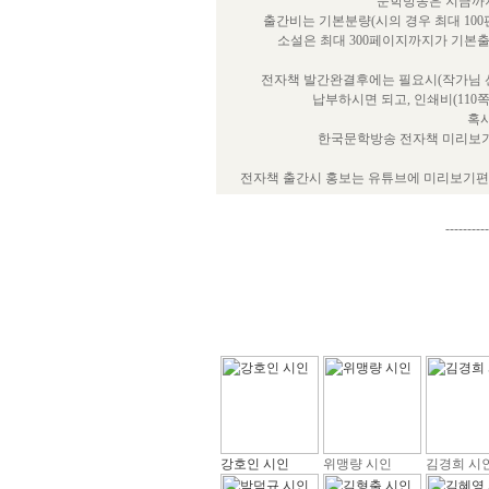
문학방송은 지금까지
출간비는 기본분량(시의 경우 최대 100
소설은 최대 300페이지까지가 기본
전자책 발간완결후에는 필요시(작가님 선
납부하시면 되고, 인쇄비(110
혹시
한국문학방송 전자책 미리보기
전자책 출간시 홍보는 유튜브에 미리보기편을
----------
강호인 시인
위맹량 시인
김경희 시