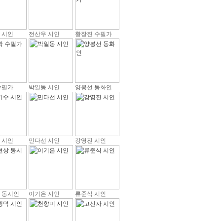
 시인
전산우 시인
황장진 수필가
수필가
박일동 시인
양봉선 동화인
 시인
민다선 시인
강영진 시인
 동시인
이기은 시인
류준식 시인