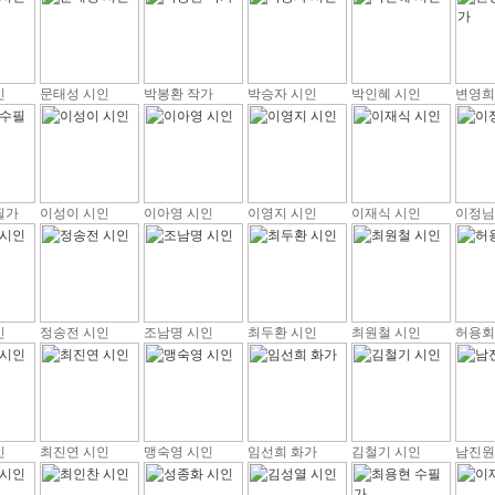
인
문태성 시인
박봉환 작가
박승자 시인
박인혜 시인
변영희
필가
이성이 시인
이아영 시인
이영지 시인
이재식 시인
이정님
인
정송전 시인
조남명 시인
최두환 시인
최원철 시인
허용회
인
최진연 시인
맹숙영 시인
임선희 화가
김철기 시인
남진원