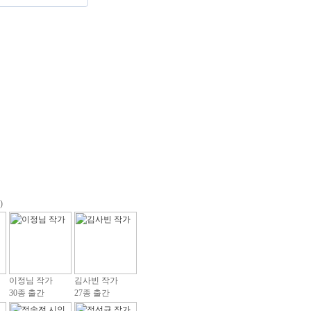
)
이정님 작가
김사빈 작가
30종 출간
27종 출간