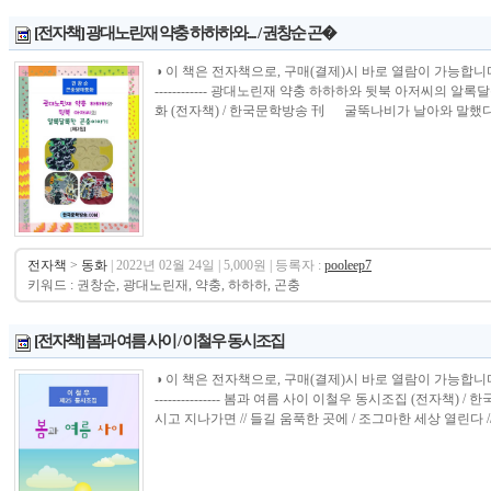
[전자책] 광대노린재 약충 하하하와.... / 권창순 곤�
◑ 이 책은 전자책으로, 구매(결제)시 바로 열람이 가능합니다.----------------
------------ 광대노린재 약충 하하하와 뒷북 아저씨의 
화 (전자책) / 한국문학방송 刊 굴뚝나비가 날아와 말했다. “
전자책
>
동화
| 2022년 02월 24일 | 5,000원 | 등록자 :
pooleep7
키워드 : 권창순, 광대노린재, 약충, 하하하, 곤충
[전자책] 봄과 여름 사이 / 이철우 동시조집
◑ 이 책은 전자책으로, 구매(결제)시 바로 열람이 가능합니다.----------------
--------------- 봄과 여름 사이 이철우 동시조집 (전자책)
시고 지나가면 // 들길 움푹한 곳에 / 조그마한 세상 열린다 // 한