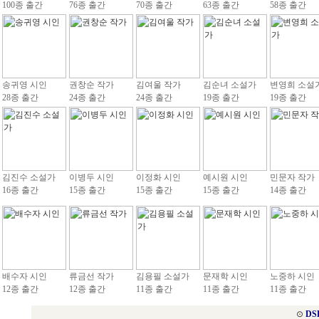
100종 출간
76종 출간
70종 출간
63종 출간
58종 출간
송귀영 시인
권창순 작가
김여울 작가
김순녀 소설가
변영희 소설
28종 출간
24종 출간
24종 출간
19종 출간
19종 출간
김진수 소설가
이병두 시인
이정화 시인
예시원 시인
민문자 작가
16종 출간
15종 출간
15종 출간
15종 출간
14종 출간
배수자 시인
류금선 작가
김용필 소설가
문재학 시인
노중하 시인
12종 출간
12종 출간
11종 출간
11종 출간
11종 출간
⊙
DS