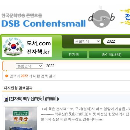
전자책
종이책(새책)
검색어
2022
에 대햔 검색 결과
디자인형 검색결과
[전자책] 백두산白头山(白頭山)
◑ 이 책은 전자책으로, 구매(결제)시 바로 열람이 가능합니다.----------------
----------- 백두산白头山(白頭山) 이룻 이정님 한중대역
뿐이지 실은 제겐 아무것도 없습니다.&n...