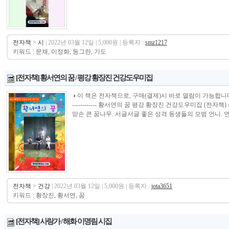
전자책
>
시
| 2022년 03월 12일 | 5,000원 | 등록자 :
smz1217
키워드 : 문채, 이정화, 동그란, 기도
[전자책] 황서연의 꿈 / 평강 황장진 건강도우미집
◑ 이 책은 전자책으로, 구매(결제)시 바로 열람이 가능합니다.----------------
------------ 황서연의 꿈 평강 황장진 건강도우미집 (전
맏손 큰 꿈나무. 서글서글 좋은 성격 동생들의 모범 언니. 연.
전자책
>
건강
| 2022년 03월 12일 | 5,000원 | 등록자 :
jota3651
키워드 : 황장진, 황서연, 꿈
[전자책] 사랑가 / 해화 이명림 시집