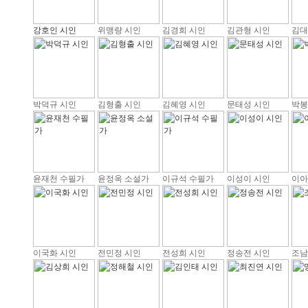
강호인 시인
위맹량 시인
김경희 시인
김관형 시인
김대
박덕규 시인
김형출 시인
김혜영 시인
문태성 시인
박봉
윤재천 수필가
윤정옥 소설가
이규석 수필가
이성이 시인
이아
이국화 시인
전민정 시인
전성희 시인
정송전 시인
조남