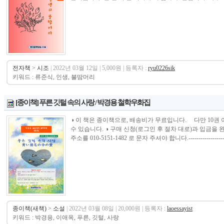
전자책
>
시조
| 2022년 03월 12일 | 5,000원 | 등록자 :
ryu0226sik
키워드 : 류준식, 인생, 불땀머리
[종이책] 푸른 깃털 속의 사랑 / 박경용 철학우화집
◑ 이 책은 종이책으로, 배송비가 무료입니다. 다만 10권
수 있습니다. ◑ 구매 신청(로그인 후 절차 대로)과 입금
주소를 010-5151-1482 로 문자 주셔야 합니다.--------------------------
종이책(새책)
>
소설
| 2022년 03월 08일 | 20,000원 | 등록자 :
laoessayist
키워드 : 박경용, 이애옥, 푸른, 깃털, 사랑