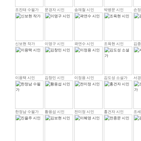
조진태 수필가
문경자 시인
송재철 시인
박병문 시인
손정
신보현 작가
이영구 시인
곽연수 시인
조육현 시인
김종
이용택 시인
김창민 시인
이정용 시인
김도성 소설가
서경
한정남 수필가
황용섭 시인
전미정 시인
홍건자 시인
조세