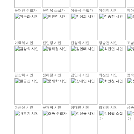
윤재천 수필가
윤정옥 소설가
이규석 수필가
이성이 시인
이아
이국화 시인
전민정 시인
전성희 시인
정송전 시인
조남
김상희 시인
정해철 시인
김인태 시인
최진연 시인
맹숙
한금산 시인
문재학 시인
장대연 시인
최인찬 시인
성종