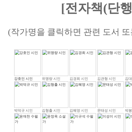
[전자책(단행
(작가명을 클릭하면 관련 도서 또
강호인 시인
위맹량 시인
김경희 시인
김관형 시인
김대
박덕규 시인
김형출 시인
김혜영 시인
문태성 시인
박봉