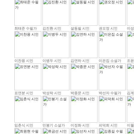
최태준 수필가
김진환 시인
설동필 시인
권오정 시인
이성
이찬용 시인
이병두 시인
김연하 시인
이은집 소설가
조윤
표연분 시인
박성락 시인
박종문 시인
박선자 수필가
김계
임춘식 시인
민봉기 소설가
이정화 시인
피덕희 시인
이월