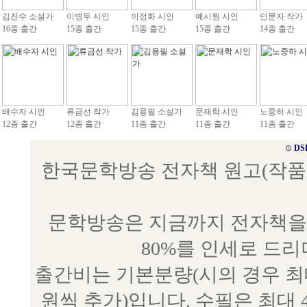
김진수 소설가
이병두 시인
이정화 시인
예시원 시인
민문자 작가
16종 출간
15종 출간
15종 출간
15종 출간
14종 출간
배수자 시인
류금선 작가
김용필 소설가
문재학 시인
노중하 시인
12종 출간
12종 출간
11종 출간
11종 출간
11종 출간
⊙
DS
한국문학방송 전자책 원고(작품) 접수
문학방송은 지금까지 전자책을 
80%를 인세로 드
출간비는 기본분량(시의 경우 최대 
원씩 추가)입니다. 수필은 최대 