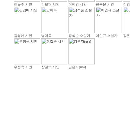
진을주 시인
김보현 시인
이혜영 시인
전종문 시인
김경
김경애 시인
남미옥
장석순 소설가
이인규 소설가
강은
우정옥 시인
장길숙 시인
김은자(usa)