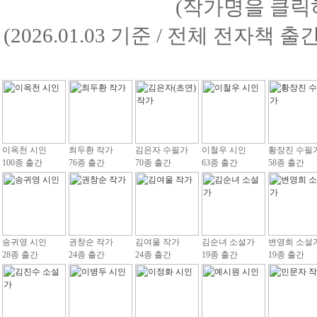
(작가명을 클릭
(2026.01.03 기준 / 전체 전자책 
이옥천 시인
최두환 작가
김은자 수필가
이철우 시인
황장진 수필
100종 출간
76종 출간
70종 출간
63종 출간
58종 출간
송귀영 시인
권창순 작가
김여울 작가
김순녀 소설가
변영희 소설
28종 출간
24종 출간
24종 출간
19종 출간
19종 출간