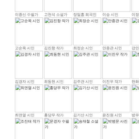
이종신 수필가
고천석 소설가
장일홍 희곡인
이승 시인
이정
고순옥 시인
김진항 작가
최정순 시인
안종관 시인
강인
김경자 시인
최동현 시인
김주관 시인
이진우 작가
한화
최면열 시인
홍당무 작가
김기산 시인
윤진원 시인
방우