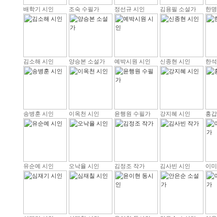
배학기 시인
조숙 수필가
정선규 시인
김용필 소설가
한명
김소해 시인
양승본 소설가
예박시원 시인
신종현 시인
한석
송병훈 시인
이옥천 시인
윤행원 수필가
강지혜 시인
홍갑
유순예 시인
오낙율 시인
김정조 작가
김사빈 시인
이미