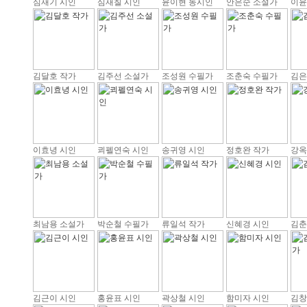
심재기 시인
심재칠 시인
윤이현 동시인
안은순 소설가
이윤
김달호 작가
김주선 소설가
조성원 수필가
조춘숙 수필가
김은
이효녕 시인
쾨펠연숙 시인
송귀영 시인
정호완 작가
강옥
최남용 소설가
박순철 수필가
류일석 작가
신혜경 시인
김춘
김근이 시인
홍윤표 시인
곽상철 시인
함미자 시인
김창