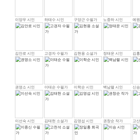
이양우 시인
하태수 시인
구양근 수필가
노중하 시인
예원
김안로 시인
고경자 수필가
김현용 소설가
정태운 시인
김홍
권영소 시인
이태순 수필가
이학순 시인
백남렬 시인
신승
이선숙 시인
김태헌 소설가
김영섭 시인
권창순 작가
고산