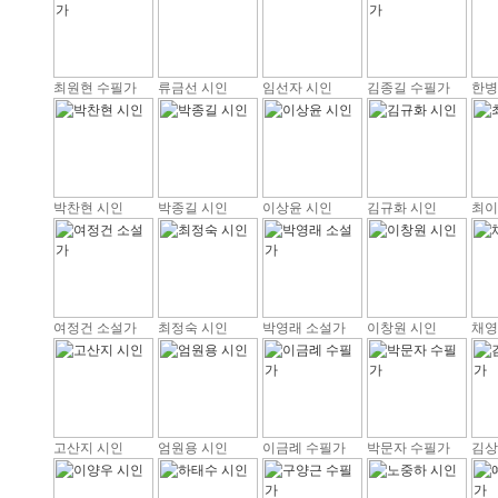
최원현 수필가
류금선 시인
임선자 시인
김종길 수필가
한병
박찬현 시인
박종길 시인
이상윤 시인
김규화 시인
최이
여정건 소설가
최정숙 시인
박영래 소설가
이창원 시인
채영
고산지 시인
엄원용 시인
이금례 수필가
박문자 수필가
김상