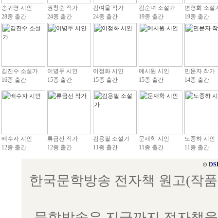
송귀영 시인
권창순 작가
김여울 작가
김순녀 소설가
변영희 소설
28종 출간
24종 출간
24종 출간
19종 출간
19종 출간
김진수 소설가
이병두 시인
이정화 시인
예시원 시인
민문자 작가
16종 출간
15종 출간
15종 출간
15종 출간
14종 출간
배수자 시인
류금선 작가
김용필 소설가
문재학 시인
노중하 시인
12종 출간
12종 출간
11종 출간
11종 출간
11종 출간
⊙
DS
한국문학방송 전자책 원고(작품) 접수
문학방송은 지금까지 전자책을 