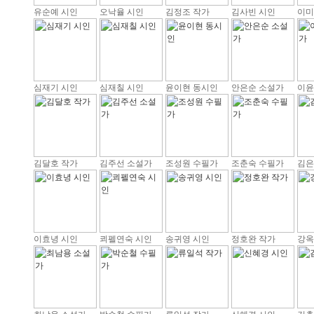
유순예 시인
오낙율 시인
김정조 작가
김사빈 시인
이미
심재기 시인
심재칠 시인
윤이현 동시인
안은순 소설가
이윤
김달호 작가
김주선 소설가
조성원 수필가
조춘숙 수필가
김은
이효녕 시인
쾨펠연숙 시인
송귀영 시인
정호완 작가
강옥