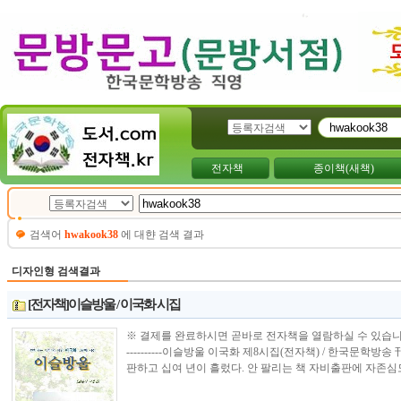
전자책
종이책(새책)
검색어
hwakook38
에 대햔 검색 결과
디자인형 검색결과
[전자책]이슬방울 / 이국화 시집
※ 결제를 완료하시면 곧바로 전자책을 열람하실 수 있습니다.----------------
----------이슬방울 이국화 제8시집(전자책) / 한국문학
판하고 십여 년이 흘렀다. 안 팔리는 책 자비출판에 자존심도 