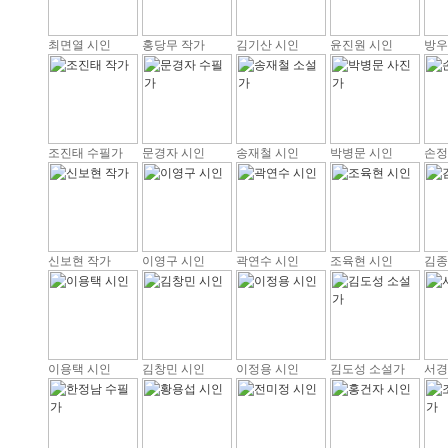
최면열 시인
홍당무 작가
김기산 시인
윤진원 시인
방우
조진태 수필가
문경자 시인
송재철 시인
박병문 시인
손정
신보현 작가
이영구 시인
곽연수 시인
조육현 시인
김종
이용택 시인
김창민 시인
이정용 시인
김도성 소설가
서경