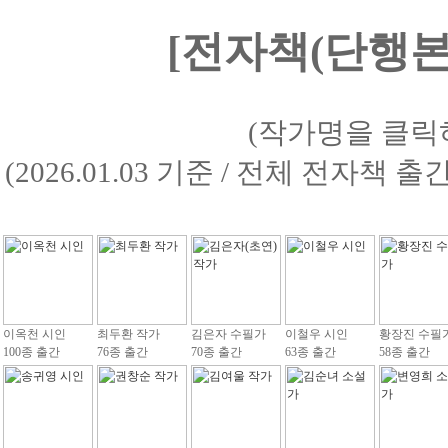
[전자책(단행본)
(작가명을 클릭
(2026.01.03 기준 / 전체 전자책 
이옥천 시인
최두환 작가
김은자 수필가
이철우 시인
황장진 수필
100종 출간
76종 출간
70종 출간
63종 출간
58종 출간