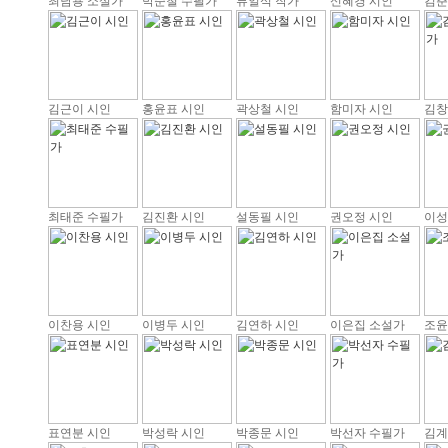
최남용 소설가
박순철 수필가
류일석 작가
신혜경 시인
김춘
김근이 시인
홍윤표 시인
곽상철 시인
함미자 시인
김창
최태준 수필가
김진환 시인
설동필 시인
권오정 시인
이성
이찬용 시인
이병두 시인
김연하 시인
이은집 소설가
조윤
표연분 시인
박성락 시인
박종문 시인
박선자 수필가
김계