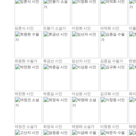
임춘식 시인
민봉기 소설가
이정화 시인
피덕희 시인
이월
최원현 수필가
류금선 시인
임선자 시인
김종길 수필가
한병
박찬현 시인
박종길 시인
이상윤 시인
김규화 시인
최이
여정건 소설가
최정숙 시인
박영래 소설가
이창원 시인
채영