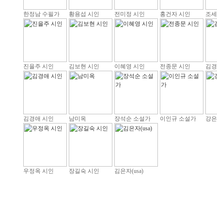
한정남 수필가
황용섭 시인
전미정 시인
홍건자 시인
조세
진을주 시인
김보현 시인
이혜영 시인
전종문 시인
김경
김경애 시인
남미옥
장석순 소설가
이인규 소설가
강은
우정옥 시인
장길숙 시인
김은자(usa)