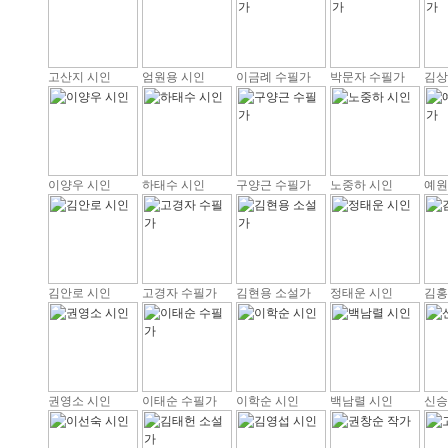
고산지 시인
엄원용 시인
이금례 수필가
박문자 수필가
김상
이양우 시인
하태수 시인
구양근 수필가
노중하 시인
예원
김안로 시인
고경자 수필가
김현용 소설가
정태운 시인
김홍
권영소 시인
이태순 수필가
이학순 시인
백남렬 시인
신승