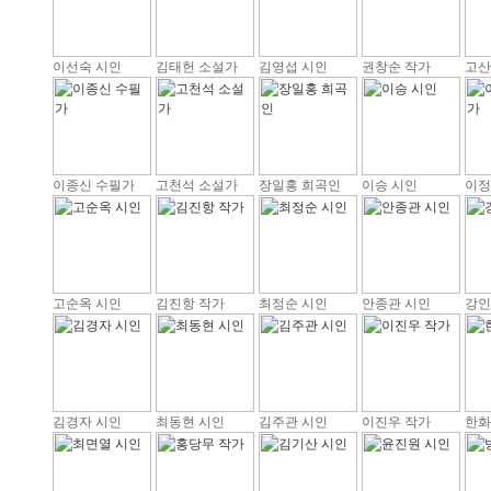
이선숙 시인
김태헌 소설가
김영섭 시인
권창순 작가
고산
이종신 수필가
고천석 소설가
장일홍 희곡인
이승 시인
이정
고순옥 시인
김진항 작가
최정순 시인
안종관 시인
강인
김경자 시인
최동현 시인
김주관 시인
이진우 작가
한화