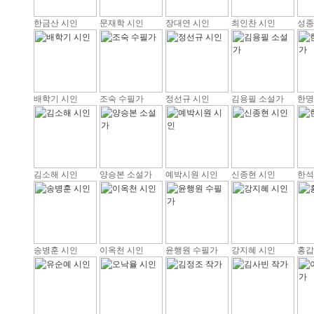
한금산 시인
문재학 시인
장대연 시인
최인찬 시인
성종
배학기 시인
조숙 수필가
정선규 시인
김용필 소설가
한명
김소해 시인
양승본 소설가
예박시원 시인
신종현 시인
한석
송병훈 시인
이옥천 시인
윤행원 수필가
강지혜 시인
홍갑