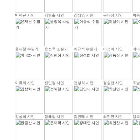
박덕규 시인
김형출 시인
김혜영 시인
문태성 시인
박봉
윤재천 수필가
윤정옥 소설가
이규석 수필가
이성이 시인
이아
이국화 시인
전민정 시인
전성희 시인
정송전 시인
조남
김상희 시인
정해철 시인
김인태 시인
최진연 시인
맹숙