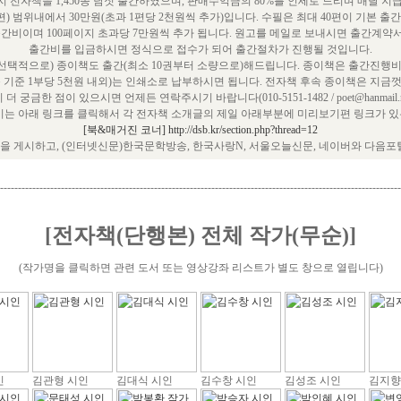
 전자책을 1,450종 남짓 출간하였으며, 판매수익금의 80%를 인세로 드리며 매달 지
편) 범위내에서 30만원(초과 1편당 2천원씩 추가)입니다. 수필은 최대 40편이 기본 출
출간비이며 100페이지 초과당 7만원씩 추가 됩니다. 원고를 메일로 보내시면 출간계약
출간비를 입금하시면 정식으로 접수가 되어 출간절차가 진행될 것입니다.
택적으로) 종이책도 출간(최소 10권부터 소량으로)해드립니다. 종이책은 출간진행비
쪽 기준 1부당 5천원 내외)는 인쇄소로 납부하시면 됩니다. 전자책 후속 종이책은 지금껏
 더 궁금한 점이 있으시면 언제든 연락주시기 바랍니다(010-5151-1482 / poet@hanmail.ne
는 아래 링크를 클릭해서 각 전자책 소개글의 제일 아래부분에 미리보기편 링크가 있는
[북&매거진 코너] http://dsb.kr/section.php?thread=12
 게시하고, (인터넷신문)한국문학방송, 한국사랑N, 서울오늘신문, 네이버와 다음포
----------------------------------------------------------------------------------------------------------------
[전자책(단행본) 전체 작가(무순)]
(작가명을 클릭하면 관련 도서 또는 영상강좌 리스트가 별도 창으로 열립니다)
인
김관형 시인
김대식 시인
김수창 시인
김성조 시인
김지향