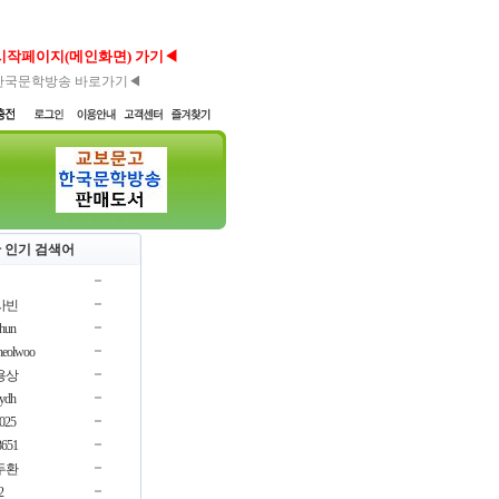
시작페이지(메인화면) 가기◀
한국문학방송 바로가기◀
 인기 검색어
사빈
chun
cheolwoo
용상
oydh
3025
3651
두환
2