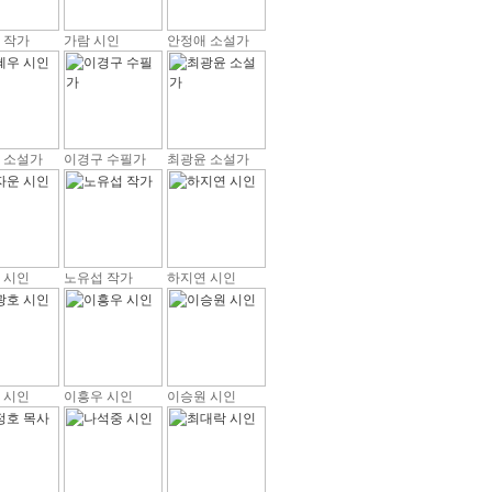
 작가
가람 시인
안정애 소설가
 소설가
이경구 수필가
최광윤 소설가
 시인
노유섭 작가
하지연 시인
 시인
이흥우 시인
이승원 시인