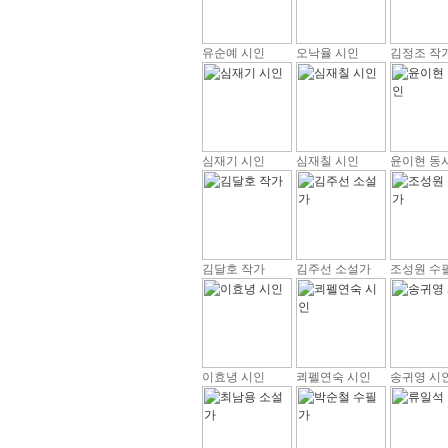
유순예 시인
오낙율 시인
김정조 작
심재기 시인
심재칠 시인
윤이현 동
김달호 작가
김주선 소설가
조성원 수
이효녕 시인
쾨펠연숙 시인
송귀영 시