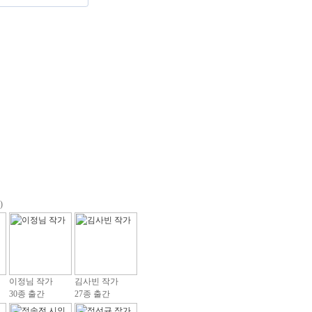
)
이정님 작가
김사빈 작가
30종 출간
27종 출간