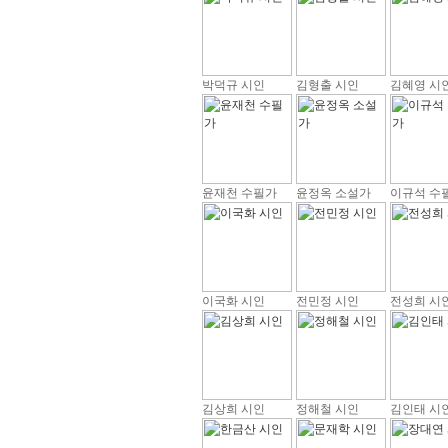
박덕규 시인
김형출 시인
김혜영 시
윤재천 수필가
윤정옥 소설가
이규석 수
이국화 시인
전민정 시인
전성희 시
김상희 시인
정해철 시인
김인태 시