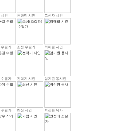
 시인
천향미 시인
고선자 시인
 수필가
조성 수필가
최해필 시인
 수필가
전덕기 시인
엄기원 동시인
 수필가
최선 시인
박신환 목사