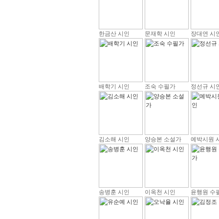
한금산 시인
문재학 시인
장대연 시
배학기 시인
조숙 수필가
정선규 시
김소해 시인
양승본 소설가
예박시원 
송병훈 시인
이옥천 시인
윤행원 수