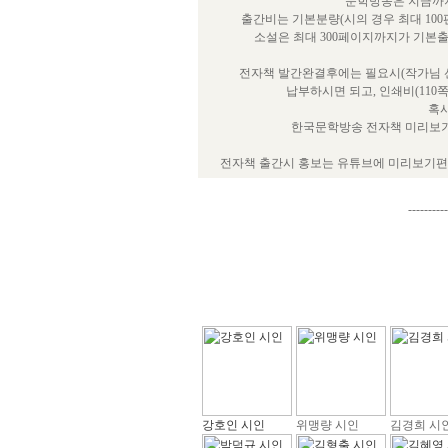
문학방송은 지금까지
출간비는 기본분량(시의 경우 최대 100
소설은 최대 300페이지까지가 기본
전자책 발간완결후에는 필요시(작가님 선
납부하시면 되고, 인쇄비(110
혹시
한국문학방송 전자책 미리보기
전자책 출간시 홍보는 유튜브에 미리보기편을
----------
강호인 시인
위맹량 시인
김경희 시