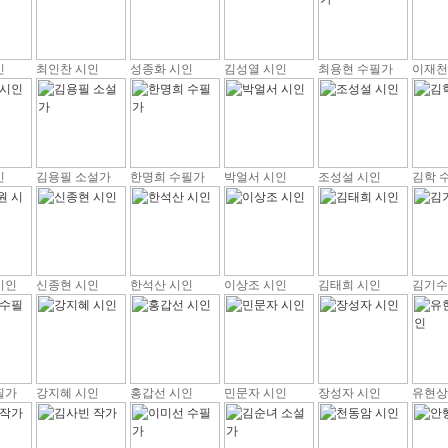
인
최인찬 시인
성종화 시인
김성열 시인
최용현 수필가
이재천
인
김용필 소설가
한명희 수필가
박얼서 시인
조성설 시인
김학 
시인
신종현 시인
한석산 시인
이상조 시인
김태희 시인
김기수
필가
강지혜 시인
홍갑선 시인
민문자 시인
장성자 시인
유현상