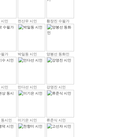
 시인
전산우 시인
황장진 수필가
수필가
박일동 시인
양봉선 동화인
 시인
민다선 시인
강영진 시인
 동시인
이기은 시인
류준식 시인