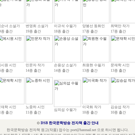
김순녀 소설가
변영희 소설가
이규석 수필가
양봉선 동화인
최택만 작가
9종 출간
19종 출간
18종 출간
17종 출간
17종 출간
예시원 시인
민문자 작가
손용상 소설가
최원현 수필가
문재학 시인
5종 출간
14종 출간
14종 출간
13종 출간
13종 출간
문재학 시인
노중하 시인
이국화 작가
김승섭 작가
심의섭 수필가
1종 출간
11종 출간
10종 출간
10종 출간
⊙
DSB 한국문학방송 전자책 출간 안내
한국문학방송 전자책 원고(작품) 접수는 poet@hanmail.net 으로 하시면 됩니다.