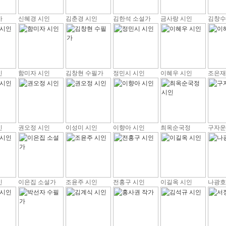
가
신혜경 시인
김춘경 시인
김한석 소설가
금사랑 시인
김창수
인
함미자 시인
김창현 수필가
정민시 시인
이혜우 시인
조은재
인
권오정 시인
이성미 시인
이향아 시인
최옥순국정
구자운
인
이은집 소설가
조윤주 시인
전홍구 시인
이길옥 시인
나광호