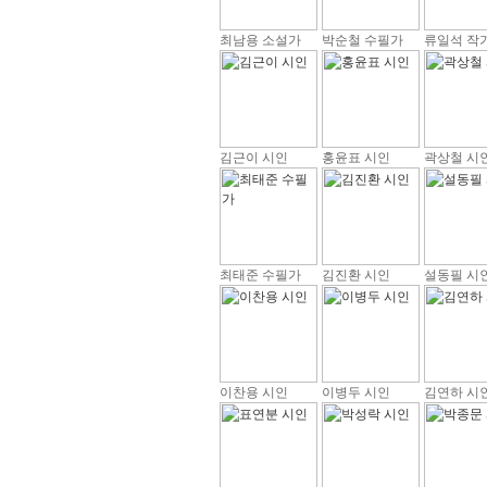
최남용 소설가
박순철 수필가
류일석 작
김근이 시인
홍윤표 시인
곽상철 시
최태준 수필가
김진환 시인
설동필 시
이찬용 시인
이병두 시인
김연하 시