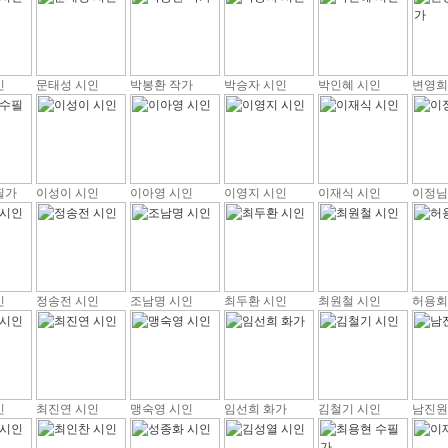
인
문태성 시인
박봉환 작가
박승자 시인
박인혜 시인
변영희
필가
이성이 시인
이아영 시인
이영지 시인
이재식 시인
이정님
인
정송전 시인
조남명 시인
최두환 시인
최원철 시인
허용회
인
최진연 시인
맹숙영 시인
임선희 화가
김철기 시인
남진원