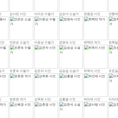
가
김사빈 시인
이미선 수필가
김순녀 소설가
천동암 시인
안행덕
시인
안은순 소설가
이윤상 수필가
정영숙 시인
최택만 작가
정목일
필가
조춘숙 수필가
김은자 시인
김승섭 소설가
하옥이 시인
조은길
인
정호완 작가
강옥희 시인
김흥열 시인
박인애 시인
이자야