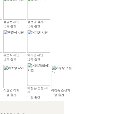
정송전 시인
정선규 작가
16종 출간
16종 출간
류준식 시인
이기은 시인
13종 출간
12종 출간
이창원(법성) 시
이효녕 작가
이정승 소설가
인
10종 출간
10종 출간
10종 출간