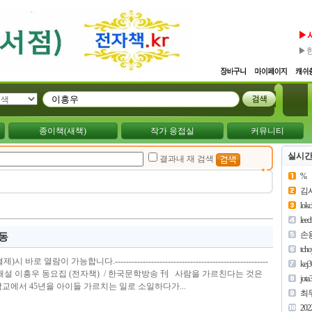
▶
▶
종이책(새책)
작가 응접실
커뮤니티
실시간
결과내 재 검색
%
김
lok
lee
손
 동
tch
열람이 가능합니다.-------------------------------------------------------
kej
생태해설 이흥우 동요집 (전자책) / 한국문학방송 刊 사람을 가르친다는 것은
jota
교에서 45년을 아이들 가르치는 일로 소일하다가...
최
202