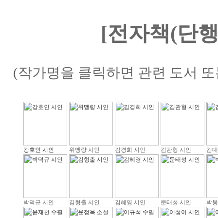
[전자책(단행
(작가명을 클릭하면 관련 도서 또
강호인 시인
위맹량 시인
김경희 시인
김관형 시인
김대
박덕규 시인
김형출 시인
김혜영 시인
문태성 시인
박봉