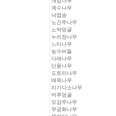
개암나무
계수나무
낙엽송
노간주나무
노박덩굴
누리장나무
느티나무
능수버들
다래나무
단풍나무
도토리나무
때죽나무
리기다소나무
머루덩굴
모감주나무
무궁화나무