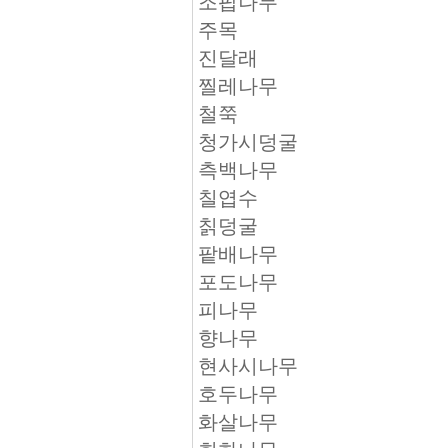
조팝나무
주목
진달래
찔레나무
철쭉
청가시덩굴
측백나무
칠엽수
칡덩굴
팥배나무
포도나무
피나무
향나무
현사시나무
호두나무
화살나무