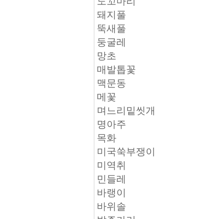
도꼬마리
돼지풀
뚝새풀
둥굴레
망초
매발톱꽃
맥문동
메꽃
며느리밑씻개
명아주
목화
미국쑥부쟁이
미역취
민들레
바랭이
바위솔