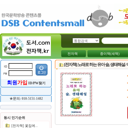
전자책
종이책(새책)
[전자책] 노래로 하는 유아 숲, 생태해설 /
회원
가입
ID/PW찾기
★문의: 010-5151-1482
동시 인기순위
[전자책] 꽃집에...