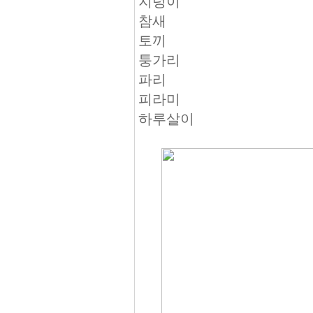
지렁이
참새
토끼
퉁가리
파리
피라미
하루살이