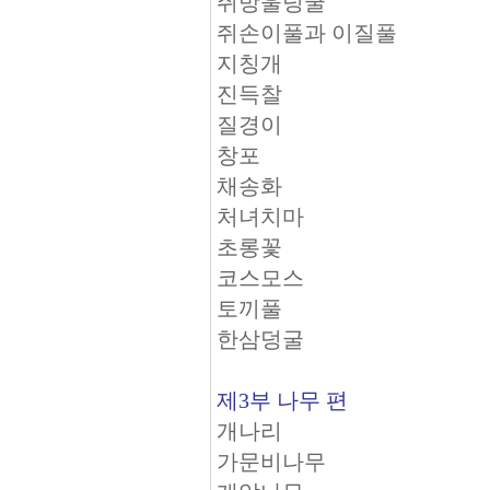
쥐방울덩굴
쥐손이풀과 이질풀
지칭개
진득찰
질경이
창포
채송화
처녀치마
초롱꽃
코스모스
토끼풀
한삼덩굴
제3부 나무 편
개나리
가문비나무