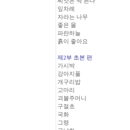
씨앗은 싹 튼다
잎차례
자라는 나무
좋은 물
파란하늘
흙이 좋아요
제2부 초본 편
가시박
강아지풀
개구리밥
고마리
괴불주머니
구절초
국화
그령