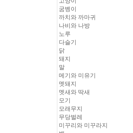
고양이
굼벵이
까치와 까마귀
나비와 나방
노루
다슬기
닭
돼지
말
메기와 미유기
멧돼지
멧새와 딱새
모기
모래무지
무당벌레
미꾸리와 미꾸라지