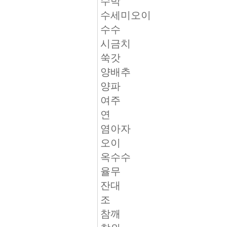
수박
수세미오이
수수
시금치
쑥갓
양배추
양파
여주
연
염아자
오이
옥수수
율무
잔대
조
참깨