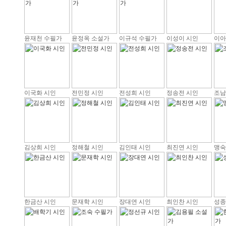
윤재천 수필가
윤정옥 소설가
이규석 수필가
이성이 시인
이아
이국화 시인
전민정 시인
전성희 시인
정송전 시인
조남
김상희 시인
정해철 시인
김인태 시인
최진연 시인
맹숙
한금산 시인
문재학 시인
장대연 시인
최인찬 시인
성종