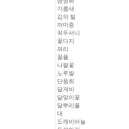
금낭화
기름새
김의 털
까마중
꼭두서니
꽃다지
꽈리
꿀풀
나팔꽃
노루발
단풍취
달개비
달맞이꽃
달뿌리풀
대
도깨비바늘