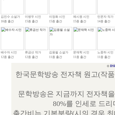
김진수 소설가
이병두 시인
이정화 시인
예시원 시인
민문자 작가
16종 출간
15종 출간
15종 출간
15종 출간
14종 출간
배수자 시인
류금선 작가
김용필 소설가
문재학 시인
노중하 시인
12종 출간
12종 출간
11종 출간
11종 출간
11종 출간
⊙
DS
한국문학방송 전자책 원고(작품) 접수
문학방송은 지금까지 전자책을 
80%를 인세로 드
출간비는 기본분량(시의 경우 최대 