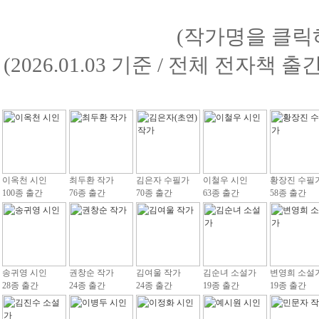
(작가명을 클릭
(2026.01.03 기준 / 전체 전자책 
이옥천 시인
최두환 작가
김은자 수필가
이철우 시인
황장진 수필
100종 출간
76종 출간
70종 출간
63종 출간
58종 출간
송귀영 시인
권창순 작가
김여울 작가
김순녀 소설가
변영희 소설
28종 출간
24종 출간
24종 출간
19종 출간
19종 출간