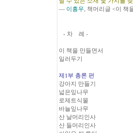
날 수 있는 소재 몇 가지를 
―
이흥우
, 책머리글 <이 책
- 차 례 -
이 책을 만들면서
일러두기
제1부 총론 편
강아지 만들기
넓은잎나무
로제트식물
바늘잎나무
산 날머리인사
산 들머리인사