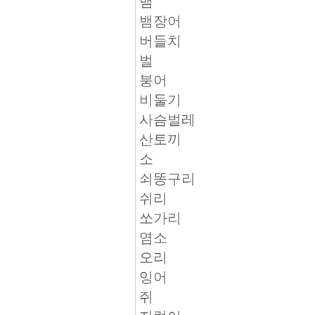
뱀
뱀장어
버들치
벌
붕어
비둘기
사슴벌레
산토끼
소
쇠똥구리
쉬리
쏘가리
염소
오리
잉어
쥐