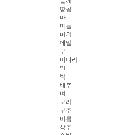
들깨
땅콩
마
마늘
머위
메밀
무
미나리
밀
박
배추
벼
보리
부추
비름
상추