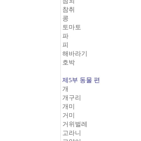
참외
참취
콩
토마토
파
피
해바라기
호박
제5부 동물 편
개
개구리
개미
거미
거위벌레
고라니