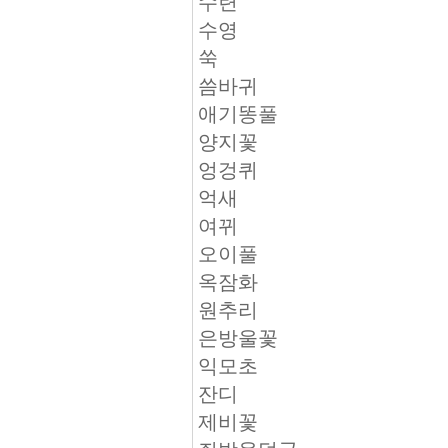
수련
수영
쑥
씀바귀
애기똥풀
양지꽃
엉겅퀴
억새
여뀌
오이풀
옥잠화
원추리
은방울꽃
익모초
잔디
제비꽃