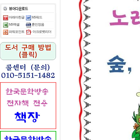
아래아한글
MS워드
MS엑셀
훈민정음
아크로벳리더
파워포인트