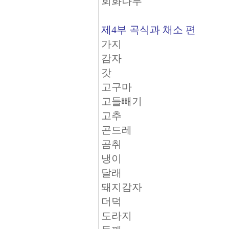
회화나무
제4부 곡식과 채소 편
가지
감자
갓
고구마
고들빼기
고추
곤드레
곰취
냉이
달래
돼지감자
더덕
도라지