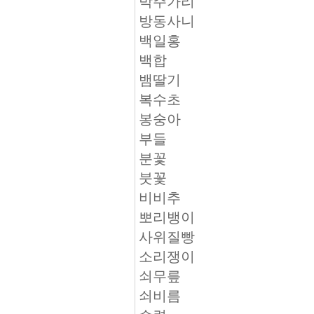
박주가리
방동사니
백일홍
백합
뱀딸기
복수초
봉숭아
부들
분꽃
붓꽃
비비추
뽀리뱅이
사위질빵
소리쟁이
쇠무릎
쇠비름