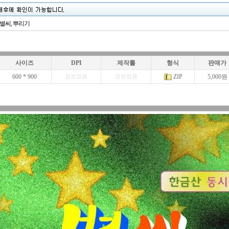
 별씨, 뿌리기
사이즈
DPI
제작툴
형식
판매가
600 * 900
ZIP
5,000원
정보없음
정보없음