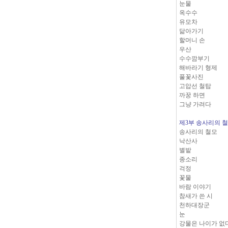
눈물
옥수수
유모차
닮아가기
할머니 손
우산
수수깜부기
해바라기 형제
풀꽃사진
고압선 철탑
까꿍 하면
그냥 가려다
제3부 송사리의 
송사리의 철모
낙산사
별밭
종소리
걱정
꽃물
바람 이야기
참새가 쓴 시
천하대장군
눈
강물은 나이가 없