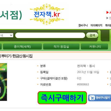
▶
▶
종이책(새책)
작가 응접실
커뮤니티
씨 뿌리기 / 한금산 동시집
분류
전자책
>
동시
등록일
2013년 11월 16일
구매 (결제미결건 포함)
0건
자료번호
#0000663