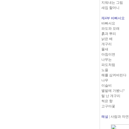
지워내는 그림
새집 할머니
제4부 바빠서요
바빠서요
파도와 모래
흙과 뿌리
낡은 배
개구리
물새
아침이면
나무는
파도처럼
노을
해를 삼켜버린다
나무
이슬비
별밭에 가봤니?
털 난 개구리
썩은 향
고구마꽃
해설
| 사람과 자