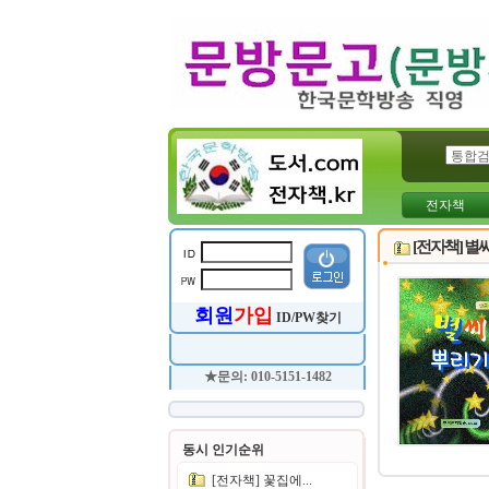
전자책
[전자책] 별
회원
가입
ID/PW찾기
★문의: 010-5151-1482
동시 인기순위
[전자책] 꽃집에...