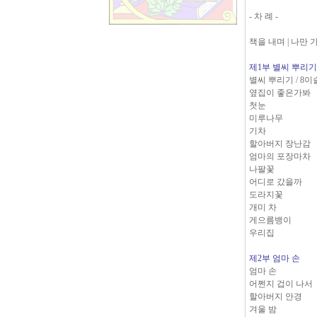
- 차 례 -
책을 내며 | 나만 
제1부 별씨 뿌리기
별씨 뿌리기 / 8
옆집이 좋은가봐
첫눈
미루나무
기차
할아버지 장난감
엄마의 포장마차
나팔꽃
어디로 갔을까
도라지꽃
개미 차
게으름뱅이
우리집
제2부 엄마 손
엄마 손
어쩐지 겁이 나서
할아버지 안경
겨울 밤