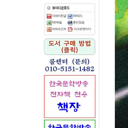
아래아한글
MS워드
MS엑셀
훈민정음
아크로벳리더
파워포인트