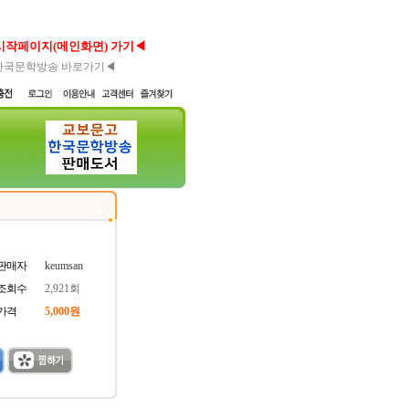
시작페이지(메인화면) 가기◀
한국문학방송 바로가기◀
판매자
keumsan
조회수
2,921회
가격
5,000원