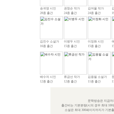
송귀영 시인
권창순 작가
김여울 작가
28종 출간
24종 출간
24종 출간
1
김진수 소설가
이병두 시인
이정화 시인
16종 출간
15종 출간
15종 출간
1
배수자 시인
류금선 작가
김용필 소설가
12종 출간
12종 출간
11종 출간
1
문학방송은 지금까지
출간비는 기본분량(시의 경우 최대 100
소설은 최대 300페이지까지가 기본