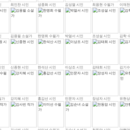
인
최인찬 시인
성종화 시인
김성열 시인
최용현 수필가
이재천
인
김용필 소설가
한명희 수필가
박얼서 시인
조성설 시인
김학 
시인
신종현 시인
한석산 시인
이상조 시인
김태희 시인
김기수
필가
강지혜 시인
홍갑선 시인
민문자 시인
장성자 시인
유현상