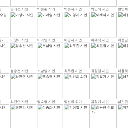
인
문태성 시인
박봉환 작가
박승자 시인
박인혜 시인
변영희
필가
이성이 시인
이아영 시인
이영지 시인
이재식 시인
이정님
인
정송전 시인
조남명 시인
최두환 시인
최원철 시인
허용회
인
최진연 시인
맹숙영 시인
임선희 화가
김철기 시인
남진원