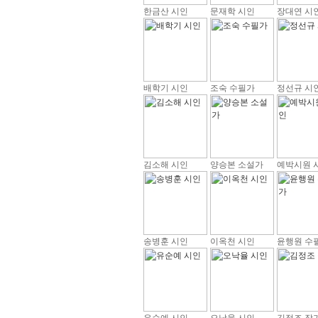
한금산 시인
문재학 시인
장대연 시
배학기 시인
조숙 수필가
정선규 시
김소해 시인
양승본 소설가
예박시원 
송병훈 시인
이옥천 시인
윤행원 수