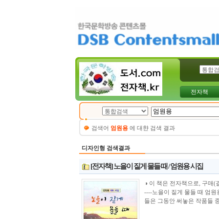
전자책
검색어
엄원용
에 대햔 검색 결과
디자인형 검색결과
[전자책] 노을이 짙게 물들 때 / 엄원용 시집
◑ 이 책은 전자책으로, 구매(결제)시 바로 
----노을이 짙게 물들 때 엄
들은 그동안 써놓은 작품들 중에