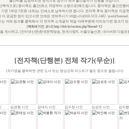
출간비를 입금하시면 정식으로 접수가 되어 출간절차가 진행될 것입니다.
택적으로) 종이책도 출간(최소 10권부터 소량으로)해드립니다. 종이책은 출간진행비
쪽 기준 1부당 5천원 내외)는 인쇄소로 납부하시면 됩니다. 전자책 후속 종이책은 지금껏
 더 궁금한 점이 있으시면 언제든 연락주시기 바랍니다(010-5151-1482 / poet@hanmail.ne
는 아래 링크를 클릭해서 각 전자책 소개글의 제일 아래부분에 미리보기편 링크가 있는
[북&매거진 코너] http://dsb.kr/section.php?thread=12
 게시하고, (인터넷신문)한국문학방송, 한국사랑N, 서울오늘신문, 네이버와 다음포
----------------------------------------------------------------------------------------------------------------
[전자책(단행본) 전체 작가(무순)]
(작가명을 클릭하면 관련 도서 또는 영상강좌 리스트가 별도 창으로 열립니다)
인
김관형 시인
김대식 시인
김수창 시인
김성조 시인
김지향