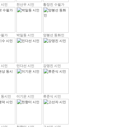
 시인
전산우 시인
황장진 수필가
수필가
박일동 시인
양봉선 동화인
 시인
민다선 시인
강영진 시인
 동시인
이기은 시인
류준식 시인