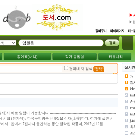
▶
▶
종이책(새책)
작가 응접실
커뮤니티
실시간
결과내 재 검색
%
김
lok
lee
손
tch
열람이 가능합니다.-------------------------------------------------------
kej
원용 시집 (전자책) / 한국문학방송 刊 8집을 상재(上梓)한다. 여기에 실린 시
jota
서 1집에서 7집까지 출간하는 동안 탈락된 작품과, 2017년 12월...
최
202