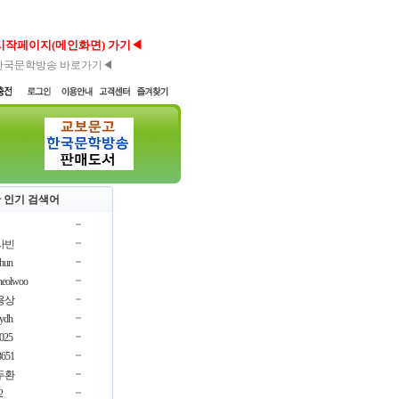
시작페이지(메인화면) 가기◀
한국문학방송 바로가기◀
 인기 검색어
사빈
chun
cheolwoo
용상
oydh
3025
3651
두환
2