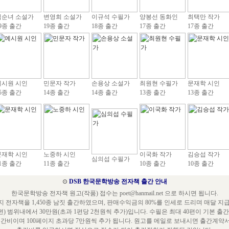
김순녀 소설가
변영희 소설가
이규석 수필가
양봉선 동화인
최택만 작가
9종 출간
19종 출간
18종 출간
17종 출간
17종 출간
예시원 시인
민문자 작가
손용상 소설가
최원현 수필가
문재학 시인
5종 출간
14종 출간
14종 출간
13종 출간
13종 출간
문재학 시인
노중하 시인
이국화 작가
김승섭 작가
심의섭 수필가
1종 출간
11종 출간
10종 출간
10종 출간
⊙
DSB 한국문학방송 전자책 출간 안내
한국문학방송 전자책 원고(작품) 접수는 poet@hanmail.net 으로 하시면 됩니다.
 전자책을 1,450종 남짓 출간하였으며, 판매수익금의 80%를 인세로 드리며 매달 지
편) 범위내에서 30만원(초과 1편당 2천원씩 추가)입니다. 수필은 최대 40편이 기본 출
출간비이며 100페이지 초과당 7만원씩 추가 됩니다. 원고를 메일로 보내시면 출간계약