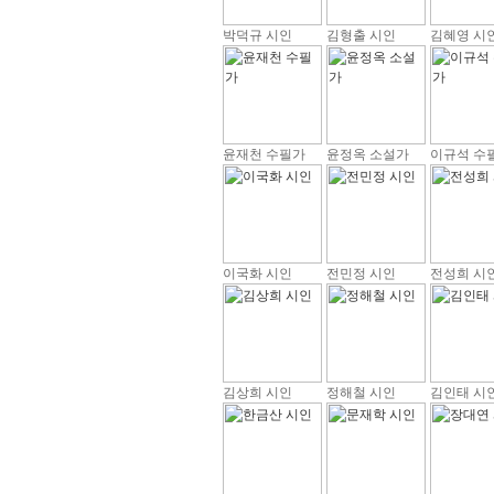
박덕규 시인
김형출 시인
김혜영 시
윤재천 수필가
윤정옥 소설가
이규석 수
이국화 시인
전민정 시인
전성희 시
김상희 시인
정해철 시인
김인태 시