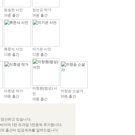
정송전 시인
정선규 작가
16종 출간
16종 출간
류준식 시인
이기은 시인
13종 출간
12종 출간
이창원(법성) 시
이효녕 작가
이정승 소설가
인
10종 출간
10종 출간
10종 출간
급정산하고 있습니다.
간비이며 1편 초과당 5천원씩 추가됩니다.
서와 출간비 입금계좌를 알려드립니다.