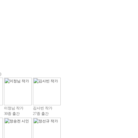
)
이정님 작가
김사빈 작가
30종 출간
27종 출간