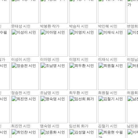
인
문태성 시인
박봉환 작가
박승자 시인
박인혜 시인
변영희
필가
이성이 시인
이아영 시인
이영지 시인
이재식 시인
이정님
인
정송전 시인
조남명 시인
최두환 시인
최원철 시인
허용회
인
최진연 시인
맹숙영 시인
임선희 화가
김철기 시인
남진원