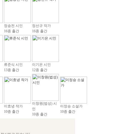
정송전 시인
정선규 작가
16종 출간
16종 출간
류준식 시인
이기은 시인
13종 출간
12종 출간
이창원(법성) 시
이효녕 작가
이정승 소설가
인
10종 출간
10종 출간
10종 출간