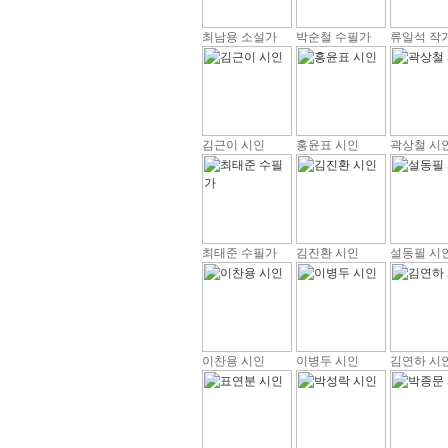
최남용 소설가
박순철 수필가
류일석 작
김근이 시인
홍윤표 시인
곽상철 시
최태준 수필가
김진환 시인
설동필 시
이찬용 시인
이병두 시인
김연하 시