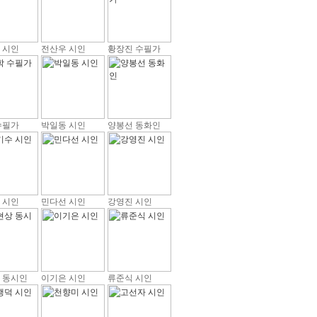
 시인
전산우 시인
황장진 수필가
수필가
박일동 시인
양봉선 동화인
 시인
민다선 시인
강영진 시인
 동시인
이기은 시인
류준식 시인