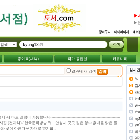
▶
▶
종이책(새책)
작가 응접실
커뮤니티
실시간
결과내 재 검색
%
김
lok
lee
손
tch
열람이 가능합니다.-------------------------------------------------------
kej
 서경범 시집 (전자책) / 한국문학방송 刊 안성시 곳곳 짙은 향수 흙내음 맑은 물
jota
와 꽃이 아름다운 자태로 향기를...
최
202