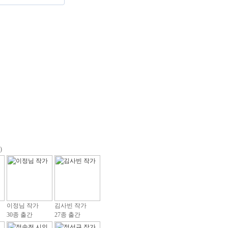
)
이정님 작가
김사빈 작가
30종 출간
27종 출간