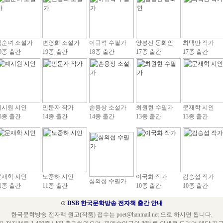
김순녀 소설가
변영희 소설가
이규석 수필가
양봉선 동화인
최택만 작가
9종 출간
19종 출간
18종 출간
17종 출간
17종 출간
예시원 시인
민문자 작가
손용상 소설가
최원현 수필가
문재학 시인
5종 출간
14종 출간
14종 출간
13종 출간
13종 출간
문재학 시인
노중하 시인
이국화 작가
김승섭 작가
심의섭 수필가
1종 출간
11종 출간
10종 출간
10종 출간
⊙
DSB 한국문학방송 전자책 출간 안내
한국문학방송 전자책 원고(작품) 접수는 poet@hanmail.net 으로 하시면 됩니다.