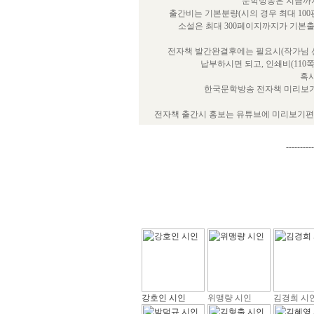
문학방송은 지금까지
출간비는 기본분량(시의 경우 최대 100
소설은 최대 300페이지까지가 기본
전자책 발간완결후에는 필요시(작가님 선
납부하시면 되고, 인쇄비(110
혹시
한국문학방송 전자책 미리보기
전자책 출간시 홍보는 유튜브에 미리보기편을
----------
강호인 시인
위맹량 시인
김경희 시