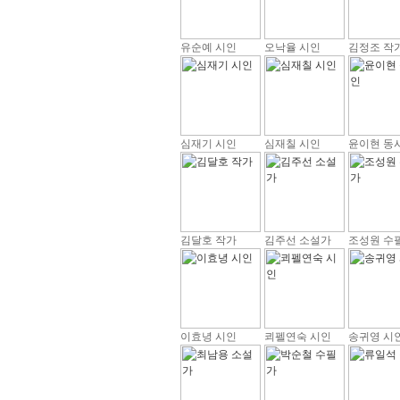
유순예 시인
오낙율 시인
김정조 작
심재기 시인
심재칠 시인
윤이현 동
김달호 작가
김주선 소설가
조성원 수
이효녕 시인
쾨펠연숙 시인
송귀영 시