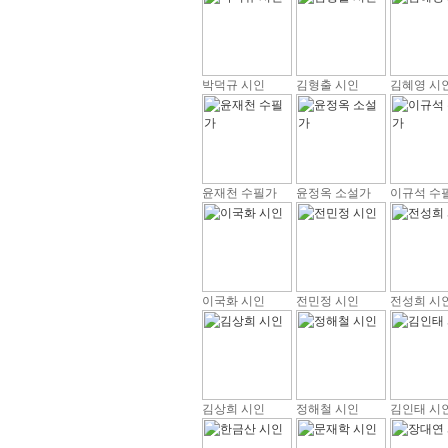
박덕규 시인
김형출 시인
김혜영 시
윤재천 수필가
윤정옥 소설가
이규석 수
이국화 시인
전민정 시인
전성희 시
김상희 시인
정해철 시인
김인태 시