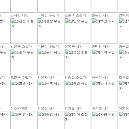
가
김사빈 시인
이미선 수필가
김순녀 소설가
천동암 시인
안행덕
시인
안은순 소설가
이윤상 수필가
정영숙 시인
최택만 작가
정목일
필가
조춘숙 수필가
김은자 시인
김승섭 소설가
하옥이 시인
조은길
인
정호완 작가
강옥희 시인
김흥열 시인
박인애 시인
이자야