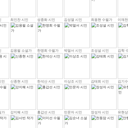
인
최인찬 시인
성종화 시인
김성열 시인
최용현 수필가
이재천
인
김용필 소설가
한명희 수필가
박얼서 시인
조성설 시인
김학 
시인
신종현 시인
한석산 시인
이상조 시인
김태희 시인
김기수
필가
강지혜 시인
홍갑선 시인
민문자 시인
장성자 시인
유현상