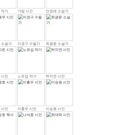
 작가
가람 시인
안정애 소설가
 소설가
이경구 수필가
최광윤 소설가
 시인
노유섭 작가
하지연 시인
 시인
이흥우 시인
이승원 시인