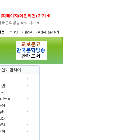
시작페이지(메인화면) 가기◀
한국문학방송 바로가기◀
 인기 검색어
사빈
chun
cheolwoo
용상
oydh
3025
3651
두환
2