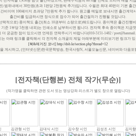
 전자책을 1,450종 남짓 출간하였으며, 판매수익금의 80%를 인세로 드리며 매달 지
편) 범위내에서 30만원(초과 1편당 2천원씩 추가)입니다. 수필은 최대 40편이 기본 출
출간비이며 100페이지 초과당 7만원씩 추가 됩니다. 원고를 메일로 보내시면 출간계약
출간비를 입금하시면 정식으로 접수가 되어 출간절차가 진행될 것입니다.
택적으로) 종이책도 출간(최소 10권부터 소량으로)해드립니다. 종이책은 출간진행비
쪽 기준 1부당 5천원 내외)는 인쇄소로 납부하시면 됩니다. 전자책 후속 종이책은 지금껏
 더 궁금한 점이 있으시면 언제든 연락주시기 바랍니다(010-5151-1482 / poet@hanmail.ne
는 아래 링크를 클릭해서 각 전자책 소개글의 제일 아래부분에 미리보기편 링크가 있는
[북&매거진 코너] http://dsb.kr/section.php?thread=12
 게시하고, (인터넷신문)한국문학방송, 한국사랑N, 서울오늘신문, 네이버와 다음포
----------------------------------------------------------------------------------------------------------------
[전자책(단행본) 전체 작가(무순)]
(작가명을 클릭하면 관련 도서 또는 영상강좌 리스트가 별도 창으로 열립니다)
인
김관형 시인
김대식 시인
김수창 시인
김성조 시인
김지향