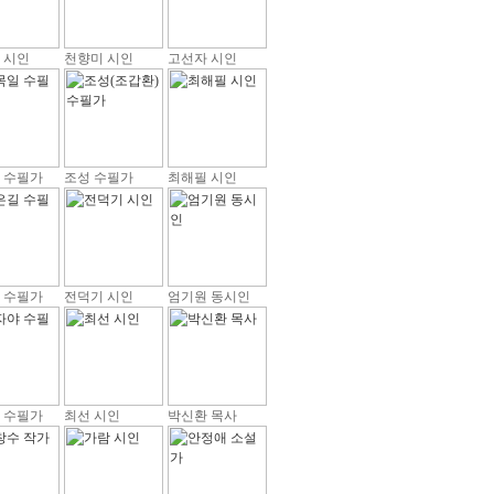
 시인
천향미 시인
고선자 시인
 수필가
조성 수필가
최해필 시인
 수필가
전덕기 시인
엄기원 동시인
 수필가
최선 시인
박신환 목사