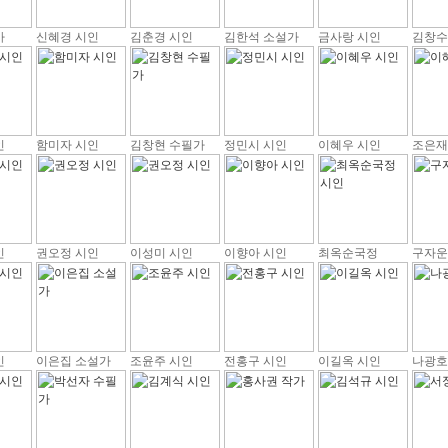
가
신혜경 시인
김춘경 시인
김한석 소설가
금사랑 시인
김창수
인
함미자 시인
김창현 수필가
정민시 시인
이혜우 시인
조은재
인
권오정 시인
이성미 시인
이향아 시인
최옥순국정
구자운
인
이은집 소설가
조윤주 시인
전홍구 시인
이길옥 시인
나광호