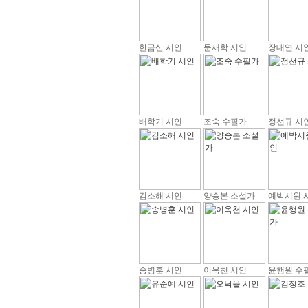
한금산 시인
문재학 시인
장대연 시
배학기 시인
조숙 수필가
정선규 시
김소해 시인
양승본 소설가
예박시원 
송병훈 시인
이옥천 시인
윤행원 수