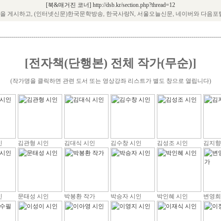
[북&매거진 코너] http://dsb.kr/section.php?thread=12
 게시하고, (인터넷신문)한국문학방송, 한국사랑N, 서울오늘신문, 네이버와 다음포
----------------------------------------------------------------------------------------------------------------
[전자책(단행본) 전체 작가(무순)]
(작가명을 클릭하면 관련 도서 또는 영상강좌 리스트가 별도 창으로 열립니다)
인
김관형 시인
김대식 시인
김수창 시인
김성조 시인
김지향
인
문태성 시인
박봉환 작가
박승자 시인
박인혜 시인
변영희