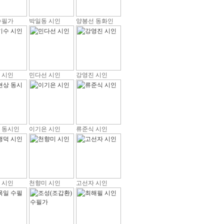
수필가
박일동 시인
양봉선 동화인
 시인
민다선 시인
강영진 시인
 동시인
이기은 시인
류준식 시인
 시인
천향미 시인
고선자 시인