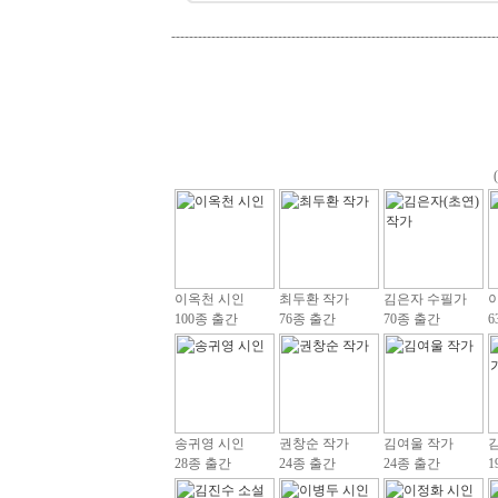
-------------------------------------------------------------------------
이옥천 시인
최두환 작가
김은자 수필가
100종 출간
76종 출간
70종 출간
6
송귀영 시인
권창순 작가
김여울 작가
28종 출간
24종 출간
24종 출간
1