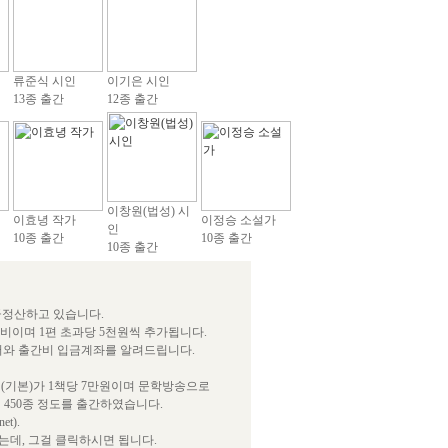
류준식 시인
이기은 시인
13종 출간
12종 출간
이창원(법성) 시
이효녕 작가
이정승 소설가
인
10종 출간
10종 출간
10종 출간
급정산하고 있습니다.
간비이며 1편 초과당 5천원씩 추가됩니다.
서와 출간비 입금계좌를 알려드립니다.
(기본)가 1책당 7만원이며 문학방송으로
 450종 정도를 출간하였습니다.
t).
데, 그걸 클릭하시면 됩니다.