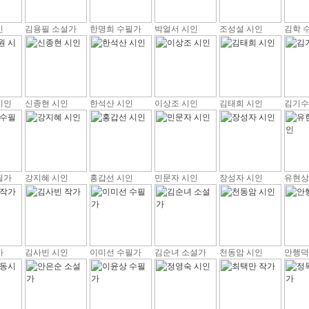
인
김용필 소설가
한명희 수필가
박얼서 시인
조성설 시인
김학 
시인
신종현 시인
한석산 시인
이상조 시인
김태희 시인
김기수
필가
강지혜 시인
홍갑선 시인
민문자 시인
장성자 시인
유현상
가
김사빈 시인
이미선 수필가
김순녀 소설가
천동암 시인
안행덕