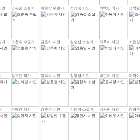
시인
안은순 소설가
이윤상 수필가
정영숙 시인
최택만 작가
정목일
필가
조춘숙 수필가
김은자 시인
김승섭 소설가
하옥이 시인
조은길
인
정호완 작가
강옥희 시인
김흥열 시인
박인애 시인
이자야
가
신혜경 시인
김춘경 시인
김한석 소설가
금사랑 시인
김창수