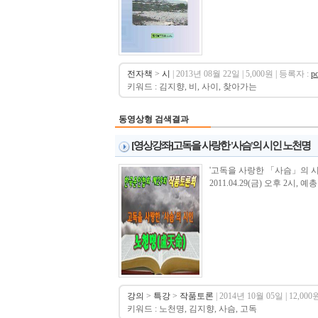
전자책
>
시
| 2013년 08월 22일 | 5,000원 | 등록자 :
p
키워드 : 김지향, 비, 사이, 찾아가는
동영상형 검색결과
[영상강좌]고독을 사랑한 '사슴'의 시인 노천명
'고독을 사랑한 「사슴」의 시
2011.04.29(금) 오후 2시,
강의
>
특강
>
작품토론
| 2014년 10월 05일 | 12,000
키워드 : 노천명, 김지향, 사슴, 고독