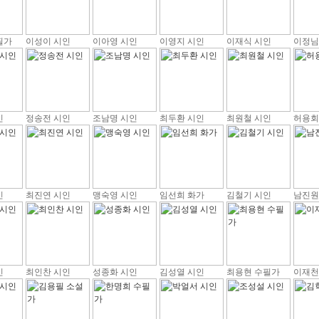
필가
이성이 시인
이아영 시인
이영지 시인
이재식 시인
이정님
인
정송전 시인
조남명 시인
최두환 시인
최원철 시인
허용회
인
최진연 시인
맹숙영 시인
임선희 화가
김철기 시인
남진원
인
최인찬 시인
성종화 시인
김성열 시인
최용현 수필가
이재천