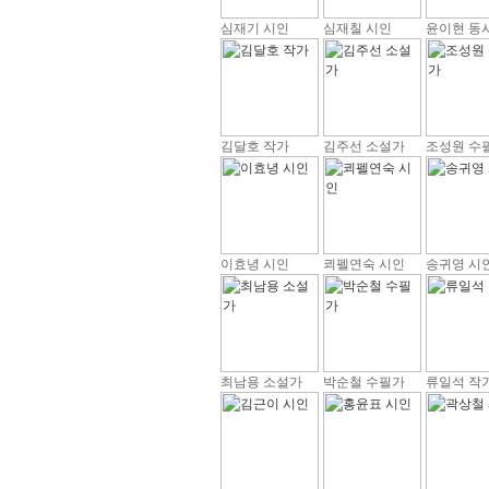
심재기 시인
심재칠 시인
윤이현 동
김달호 작가
김주선 소설가
조성원 수
이효녕 시인
쾨펠연숙 시인
송귀영 시
최남용 소설가
박순철 수필가
류일석 작