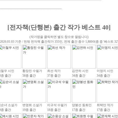
-----------------------------------------------------------
[전자책(단행본) 출간 작가 베스트 40]
(작가명을 클릭하면 별도 창으로 열립니다)
(2026.01.03 기준 / 전체 전자책 출간작가 355인, 전제 출간 종수 1,800여종 중 '베스트 32'
이철우 시인
황장진 수필가
최선 작가
김연하 시인
이영지 시인
3종 출간
58종 출간
37종 출간
34종 출간
34종 출간
김순녀 소설가
변영희 소설가
이규석 수필가
양봉선 동화인
최택만 작가
9종 출간
19종 출간
18종 출간
17종 출간
17종 출간