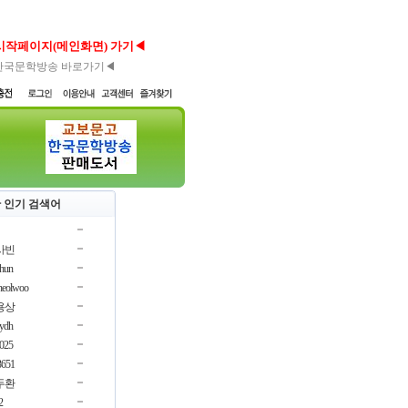
시작페이지(메인화면) 가기◀
한국문학방송 바로가기◀
 인기 검색어
사빈
chun
cheolwoo
용상
oydh
3025
3651
두환
2