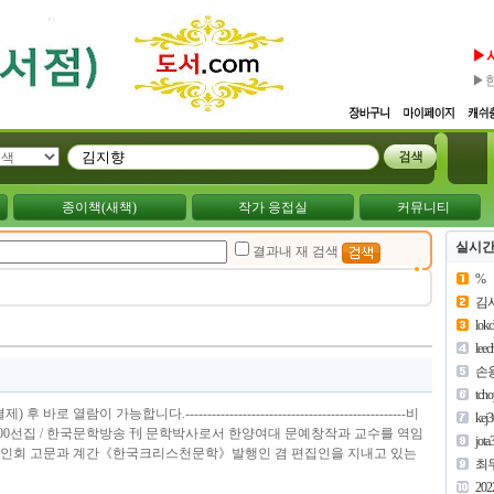
▶
▶
종이책(새책)
작가 응접실
커뮤니티
실시간
결과내 재 검색
%
김
lok
lee
손
tch
로 열람이 가능합니다.--------------------------------------------------비
kej
200선집 / 한국문학방송 刊 문학박사로서 한양여대 문예창작과 교수를 역임
jota
학인회 고문과 계간《한국크리스천문학》발행인 겸 편집인을 지내고 있는
최
202