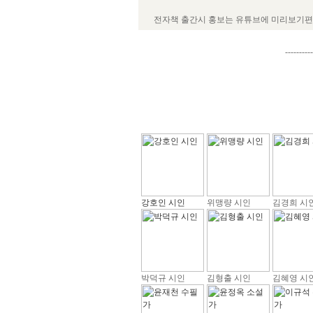
전자책 출간시 홍보는 유튜브에 미리보기편을
----------
강호인 시인
위맹량 시인
김경희 시
박덕규 시인
김형출 시인
김혜영 시