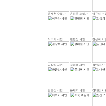
윤재천 수필가
윤정옥 소설가
이규석 수
이국화 시인
전민정 시인
전성희 시
김상희 시인
정해철 시인
김인태 시
한금산 시인
문재학 시인
장대연 시