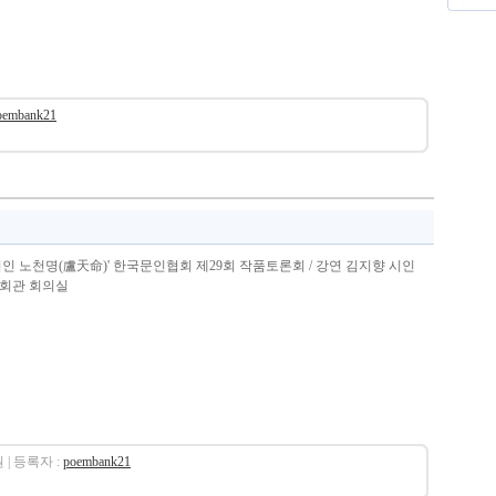
oembank21
인 노천명(盧天命)' 한국문인협회 제29회 작품토론회 / 강연 김지향 시인
 예총회관 회의실
원 | 등록자 :
poembank21