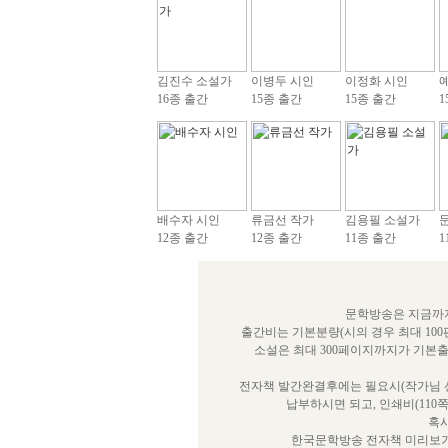
김진수 소설가
이병두 시인
이정화 시인
16종 출간
15종 출간
15종 출간
1
배수자 시인
류금선 작가
김용필 소설가
12종 출간
12종 출간
11종 출간
1
문학방송은 지금까지
출간비는 기본분량(시의 경우 최대 100
소설은 최대 300페이지까지가 기본
전자책 발간완결후에는 필요시(작가님 선
납부하시면 되고, 인쇄비(110
혹시
한국문학방송 전자책 미리보기