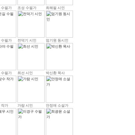
 수필가
조성 수필가
최해필 시인
 수필가
전덕기 시인
엄기원 동시인
 수필가
최선 시인
박신환 목사
 작가
가람 시인
안정애 소설가