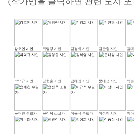
(작가명을 클릭하면 관련 도서 또
강호인 시인
위맹량 시인
김경희 시인
김관형 시인
김대
박덕규 시인
김형출 시인
김혜영 시인
문태성 시인
박봉
윤재천 수필가
윤정옥 소설가
이규석 수필가
이성이 시인
이아