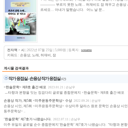
------------- 부르지 못한 노래… 허재비도 잠 깨우고 손
르세요… 아내가 말했습니다. 어느 날 문...
전자책
>
시
| 2022년 07월 25일 | 5,000원 | 등록자 :
sonamu
키워드 : 손용상, 노래, 허재비, 잠
게시물 검색결과
작가 응접실 -
손용상 작가 응접실
(4건)
<한솔문학> 제8호 출간 배포
2023.01.21 | 손남우
ㅡ타향과 본향을 잇는 징검다리 글로벌 종합문예지 <한솔문학> 제8호 출간 배포 "
손용상 작가, 제5회 <미주윤동주문학상> 수상
2022.09.26 | 손남우
손용상 시인, 제5회 <미주윤동주문학상> 수상미주 달라스 원로 문학인 손용상 시
동주문학상> ..
‘한솔문학’ 제7호가 나왔습니다.
2022.07.11 | 손남우
미주 유일의 글로벌 순수 종합문예지‘한솔문학’ 제7호가 나왔습니다. “타향과 본향