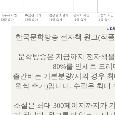
배수자 시인
류금선 작가
김용필 소설가
문재학 시인
노중하 시인
12종 출간
12종 출간
11종 출간
11종 출간
11종 출간
⊙
DS
한국문학방송 전자책 원고(작품) 접수
문학방송은 지금까지 전자책을 
80%를 인세로 드
출간비는 기본분량(시의 경우 최대 
원씩 추가)입니다. 수필은 최대 
소설은 최대 300페이지까지가 