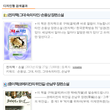
디자인형 검색결과
[전자책] 그대 속의 타인 / 손용상 장편소설
◑ 이 책은 전자책으로 구매(결제)후 바로 열람이 가능합니다.------------
타인 손용상 장편소설 (전자책) / 한국문학방송 刊 “성경(전도
있다. 세상에서 일어나는 일마다 알맞은 때가 있다’고 쓰여
만 앞선다고 ...
전자책
>
소설
| 2013년 02월 27일 | 5,000원 | 등록자 :
sonamu
키워드 : 손용상, 그대, 타인, 그대속의타인, 손남우
[종이책]코메리칸의 뒤안길 / 손남우 장편소설
◑ 이 책을 구매(결제)하시면 택배(착불)로 발송해드립니다. ------------------
------------코메리칸의 뒤안길 손남우 장편(掌編)소설 
의 뒤안길』 중 제1 부 '딱지를 위하여(부제: 미제면허증)'는 