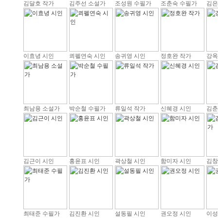
김달호 작가
김주선 소설가
조성원 수필가
조춘숙 수필가
김은
이효녕 시인
쾨펠연숙 시인
송귀영 시인
정호완 작가
강옥
최남용 소설가
박순철 수필가
류일석 작가
신혜경 시인
김춘
김근이 시인
홍윤표 시인
곽상철 시인
함미자 시인
김창
최태준 수필가
김진환 시인
설동필 시인
권오정 시인
이성