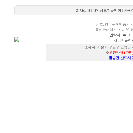
회사소개
|
개인정보취급방침
|
이용
상호: 한국문학방송 / 대표
통신판매업신고: 제2010-
연락처:
☎ (H.P
사이버몰이용
소재지: 서울시 구로구 고척동 73
⊙
우편안내 (주의
발송전 반드시 