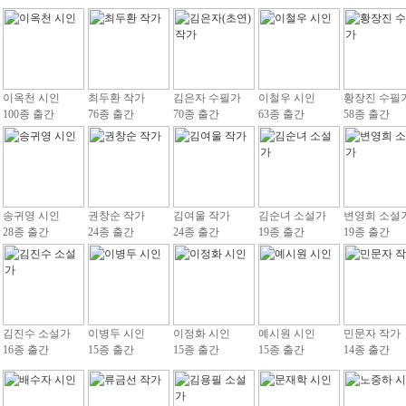
이옥천 시인
최두환 작가
김은자 수필가
이철우 시인
황장진 수필
100종 출간
76종 출간
70종 출간
63종 출간
58종 출간
송귀영 시인
권창순 작가
김여울 작가
김순녀 소설가
변영희 소설
28종 출간
24종 출간
24종 출간
19종 출간
19종 출간
김진수 소설가
이병두 시인
이정화 시인
예시원 시인
민문자 작가
16종 출간
15종 출간
15종 출간
15종 출간
14종 출간