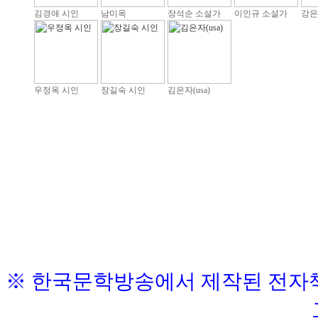
김경애 시인
남미옥
장석순 소설가
이인규 소설가
강은
우정옥 시인
장길숙 시인
김은자(usa)
※ 한국문학방송에서 제작된 전자책