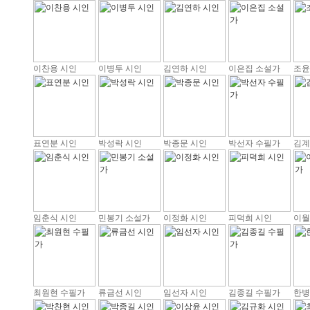
이찬용 시인
이병두 시인
김연하 시인
이은집 소설가
조윤
표연분 시인
박성락 시인
박종문 시인
박선자 수필가
김계
임춘식 시인
민봉기 소설가
이정화 시인
피덕희 시인
이월
최원현 수필가
류금선 시인
임선자 시인
김종길 수필가
한병