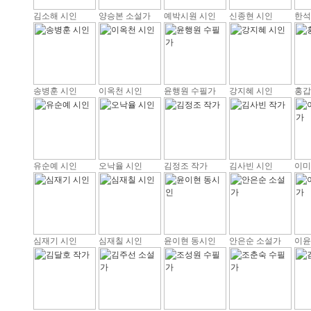
김소해 시인
양승본 소설가
예박시원 시인
신종현 시인
한석
송병훈 시인
이옥천 시인
윤행원 수필가
강지혜 시인
홍갑
유순예 시인
오낙율 시인
김정조 작가
김사빈 시인
이미
심재기 시인
심재칠 시인
윤이현 동시인
안은순 소설가
이윤