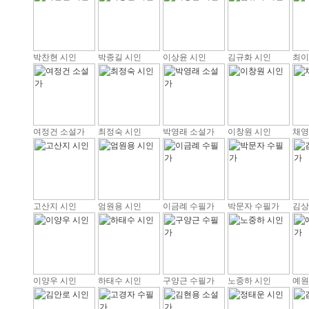
박찬현 시인
박종길 시인
이상윤 시인
김규화 시인
최이
여정건 소설가
최정숙 시인
박영래 소설가
이창원 시인
채영
고산지 시인
엄원용 시인
이금례 수필가
박문자 수필가
김상
이양우 시인
하태수 시인
구양근 수필가
노중하 시인
예원