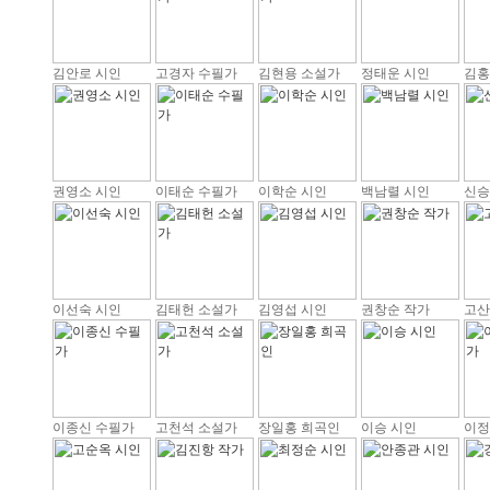
김안로 시인
고경자 수필가
김현용 소설가
정태운 시인
김홍
권영소 시인
이태순 수필가
이학순 시인
백남렬 시인
신승
이선숙 시인
김태헌 소설가
김영섭 시인
권창순 작가
고산
이종신 수필가
고천석 소설가
장일홍 희곡인
이승 시인
이정