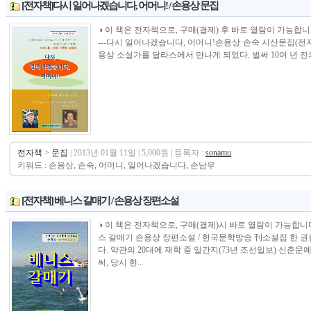
[전자책]다시 일어나겠습니다, 어머니! / 손용상 문집
◑ 이 책은 전자책으로, 구매(결제) 후 바로 열람이 가능합니다.---------------
---다시 일어나겠습니다, 어머니!손용상·손숙 시산문집(전자
용상 소설가를 달라스에서 만나게 되었다. 벌써 10여 년 전의
전자책
>
문집
| 2013년 01월 11일 | 5,000원 | 등록자 :
sonamu
키워드 : 손용상, 손숙, 어머니, 일어나겠습니다, 손남우
[전자책] 베니스 갈매기 / 손용상 장편소설
◑ 이 책은 전자책으로, 구매(결제)시 바로 열람이 가능합니다.--------------
스 갈매기 손용상 장편소설 / 한국문학방송 刊소설집 한 권
다. 약관의 20대에 재학 중 일간지(73년 조선일보) 신춘문
써, 당시 한...