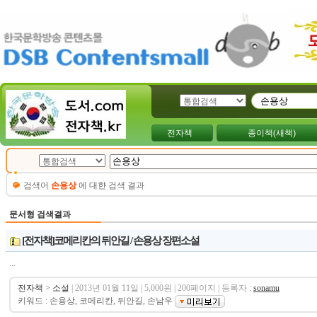
전자책
종이책(새책)
검색어
손용상
에 대햔 검색 결과
문서형 검색결과
[전자책]코메리칸의 뒤안길 / 손용상 장편소설
...
전자책
>
소설
| 2013년 01월 11일 | 5,000원 | 200페이지 | 등록자 :
sonamu
키워드 : 손용상, 코메리칸, 뒤안길, 손남우