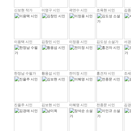
신보현 작가
이영구 시인
곽연수 시인
조육현 시인
김종
이용택 시인
김창민 시인
이정용 시인
김도성 소설가
서경
한정남 수필가
황용섭 시인
전미정 시인
홍건자 시인
조세
진을주 시인
김보현 시인
이혜영 시인
전종문 시인
김경