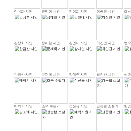
이국화 시인
전민정 시인
전성희 시인
정송전 시인
조남
김상희 시인
정해철 시인
김인태 시인
최진연 시인
맹숙
한금산 시인
문재학 시인
장대연 시인
최인찬 시인
성종
배학기 시인
조숙 수필가
정선규 시인
김용필 소설가
한명