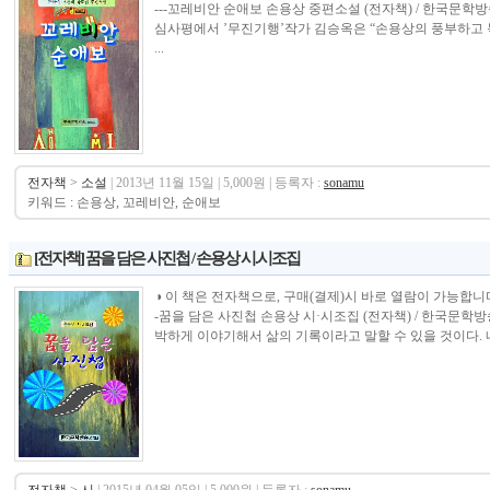
---꼬레비안 순애보 손용상 중편소설 (전자책) / 한국문학방
심사평에서 ’무진기행’작가 김승옥은 “손용상의 풍부하고
...
전자책
>
소설
| 2013년 11월 15일 | 5,000원 | 등록자 :
sonamu
키워드 : 손용상, 꼬레비안, 순애보
[전자책] 꿈을 담은 사진첩 / 손용상 시.시조집
◑ 이 책은 전자책으로, 구매(결제)시 바로 열람이 가능합니다.----------------
-꿈을 담은 사진첩 손용상 시·시조집 (전자책) / 한국문학
박하게 이야기해서 삶의 기록이라고 말할 수 있을 것이다. 내 