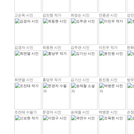
고순옥 시인
김진항 작가
최정순 시인
안종관 시인
강인
김경자 시인
최동현 시인
김주관 시인
이진우 작가
한화
최면열 시인
홍당무 작가
김기산 시인
윤진원 시인
방우
조진태 수필가
문경자 시인
송재철 시인
박병문 시인
손정