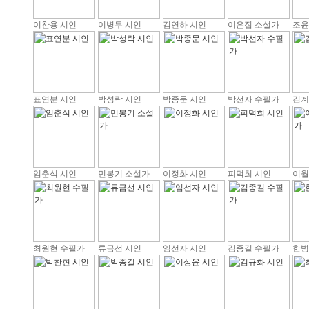
이찬용 시인
이병두 시인
김연하 시인
이은집 소설가
조윤
표연분 시인
박성락 시인
박종문 시인
박선자 수필가
김계
임춘식 시인
민봉기 소설가
이정화 시인
피덕희 시인
이월
최원현 수필가
류금선 시인
임선자 시인
김종길 수필가
한병