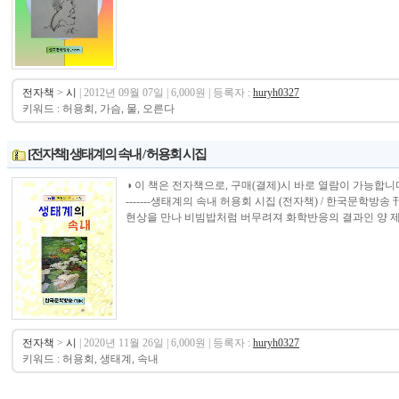
전자책
>
시
| 2012년 09월 07일 | 6,000원 | 등록자 :
huryh0327
키워드 : 허용회, 가슴, 물, 오른다
[전자책] 생태계의 속내 / 허용회 시집
◑ 이 책은 전자책으로, 구매(결제)시 바로 열람이 가능합니다.----------------
-------생태계의 속내 허용회 시집 (전자책) / 한국문학방
현상을 만나 비빔밥처럼 버무려져 화학반응의 결과인 양 제 3
전자책
>
시
| 2020년 11월 26일 | 6,000원 | 등록자 :
huryh0327
키워드 : 허용회, 생태계, 속내