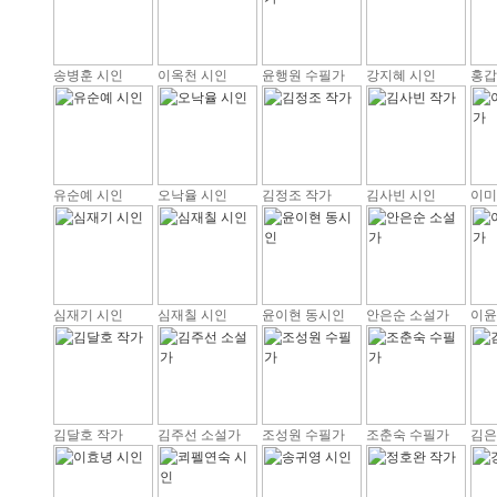
송병훈 시인
이옥천 시인
윤행원 수필가
강지혜 시인
홍갑
유순예 시인
오낙율 시인
김정조 작가
김사빈 시인
이미
심재기 시인
심재칠 시인
윤이현 동시인
안은순 소설가
이윤
김달호 작가
김주선 소설가
조성원 수필가
조춘숙 수필가
김은