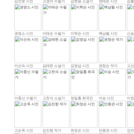
김안로 시인
고경자 수필가
김현용 소설가
정태운 시인
김홍
권영소 시인
이태순 수필가
이학순 시인
백남렬 시인
신승
이선숙 시인
김태헌 소설가
김영섭 시인
권창순 작가
고산
이종신 수필가
고천석 소설가
장일홍 희곡인
이승 시인
이정
고순옥 시인
김진항 작가
최정순 시인
안종관 시인
강인