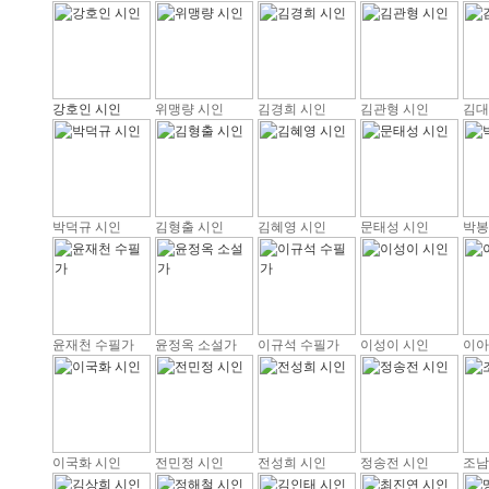
강호인 시인
위맹량 시인
김경희 시인
김관형 시인
김대
박덕규 시인
김형출 시인
김혜영 시인
문태성 시인
박봉
윤재천 수필가
윤정옥 소설가
이규석 수필가
이성이 시인
이아
이국화 시인
전민정 시인
전성희 시인
정송전 시인
조남