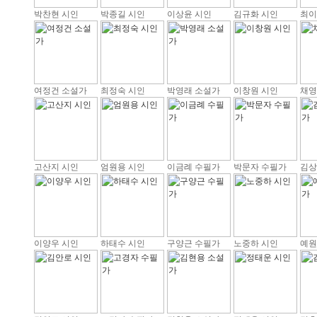
박찬현 시인
박종길 시인
이상윤 시인
김규화 시인
최이
여정건 소설가
최정숙 시인
박영래 소설가
이창원 시인
채영
고산지 시인
엄원용 시인
이금례 수필가
박문자 수필가
김상
이양우 시인
하태수 시인
구양근 수필가
노중하 시인
예원