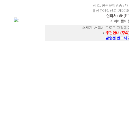
상호: 한국문학방송 / 대표
통신판매업신고: 제2010-
연락처:
☎ (H.P
사이버몰이용
소재지: 서울시 구로구 고척동 73
⊙
우편안내 (주의
발송전 반드시 