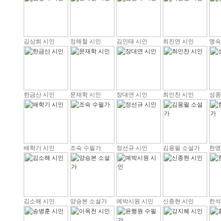
김상희 시인
정해철 시인
김인태 시인
최진연 시인
맹숙
한금산 시인
문재학 시인
장대연 시인
최인찬 시인
성종
배학기 시인
조숙 수필가
정선규 시인
김용필 소설가
한명
김소해 시인
양승본 소설가
예박시원 시인
신종현 시인
한석