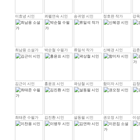
이효녕 시인
쾨펠연숙 시인
송귀영 시인
정호완 작가
강옥
최남용 소설가
박순철 수필가
류일석 작가
신혜경 시인
김춘
김근이 시인
홍윤표 시인
곽상철 시인
함미자 시인
김창
최태준 수필가
김진환 시인
설동필 시인
권오정 시인
이성