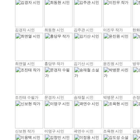
김경자 시인
최동현 시인
김주관 시인
이진우 작가
한화
최면열 시인
홍당무 작가
김기산 시인
윤진원 시인
방우
조진태 수필가
문경자 시인
송재철 시인
박병문 시인
손정
신보현 작가
이영구 시인
곽연수 시인
조육현 시인
김종