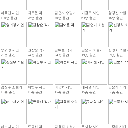
이옥천 시인
최두환 작가
김은자 수필가
이철우 시인
황장진 수필
100종 출간
76종 출간
70종 출간
63종 출간
58종 출간
송귀영 시인
권창순 작가
김여울 작가
김순녀 소설가
변영희 소설
28종 출간
24종 출간
24종 출간
19종 출간
19종 출간
김진수 소설가
이병두 시인
이정화 시인
예시원 시인
민문자 작가
16종 출간
15종 출간
15종 출간
15종 출간
14종 출간
배수자 시인
류금선 작가
김용필 소설가
문재학 시인
노중하 시인