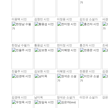
이용택 시인
김창민 시인
이정용 시인
김도성 소설가
서경
한정남 수필가
황용섭 시인
전미정 시인
홍건자 시인
조세
진을주 시인
김보현 시인
이혜영 시인
전종문 시인
김경
김경애 시인
남미옥
장석순 소설가
이인규 소설가
강은