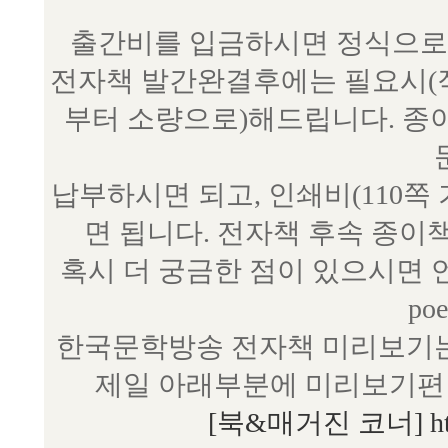
출간비를 입금하시면 정식으로 
전자책 발간완결후에는 필요시(작
부터 소량으로)해드립니다. 종
납부하시면 되고, 인쇄비(110쪽
면 됩니다. 전자책 후속 종이
혹시 더 궁금한 점이 있으시면 언제
poe
한국문학방송 전자책 미리보기는
제일 아래부분에 미리보기편 
[북&매거진 코너] http:/