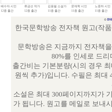
배수자 시인
류금선 작가
김용필 소설가
문재학 시인
노중하 시인
12종 출간
12종 출간
11종 출간
11종 출간
11종 출간
⊙
DS
한국문학방송 전자책 원고(작품) 접수
문학방송은 지금까지 전자책을 
80%를 인세로 드
출간비는 기본분량(시의 경우 최대 
원씩 추가)입니다. 수필은 최대 
소설은 최대 300페이지까지가 
가 됩니다. 원고를 메일로 보