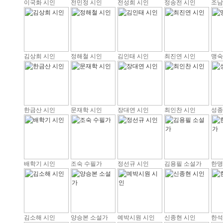
이국화 시인
전민정 시인
전성희 시인
정송전 시인
조남
김상희 시인
정해철 시인
김인태 시인
최진연 시인
맹숙
한금산 시인
문재학 시인
장대연 시인
최인찬 시인
성종
배학기 시인
조숙 수필가
정선규 시인
김용필 소설가
한명
김소해 시인
양승본 소설가
예박시원 시인
신종현 시인
한석