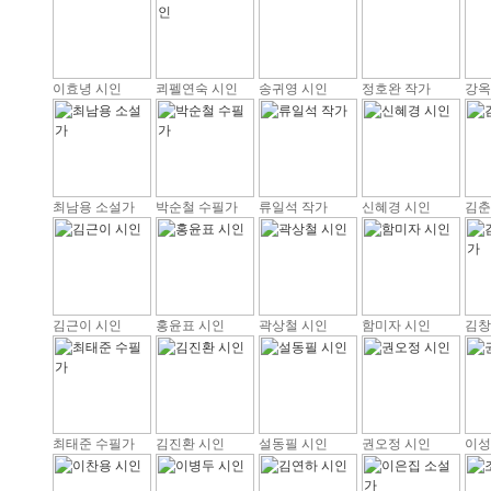
이효녕 시인
쾨펠연숙 시인
송귀영 시인
정호완 작가
강옥
최남용 소설가
박순철 수필가
류일석 작가
신혜경 시인
김춘
김근이 시인
홍윤표 시인
곽상철 시인
함미자 시인
김창
최태준 수필가
김진환 시인
설동필 시인
권오정 시인
이성