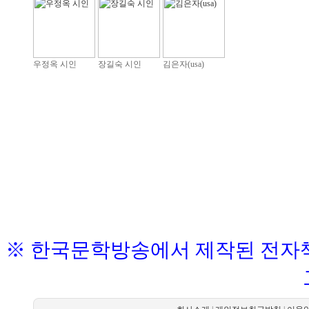
우정옥 시인
장길숙 시인
김은자(usa)
※ 한국문학방송에서 제작된 전자책