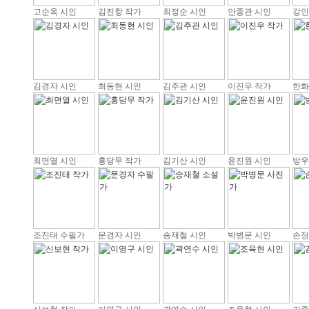
고순옥 시인
김진항 작가
최정순 시인
안종관 시인
강인
김경자 시인
최동현 시인
김주관 시인
이진우 작가
한화
최면열 시인
홍당무 작가
김기산 시인
윤진원 시인
방우
조진태 수필가
문경자 시인
송재철 시인
박병문 시인
손정