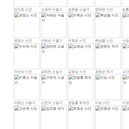
김안로 시인
고경자 수필가
김현용 소설가
정태운 시인
김홍
권영소 시인
이태순 수필가
이학순 시인
백남렬 시인
신승
이선숙 시인
김태헌 소설가
김영섭 시인
권창순 작가
고산
이종신 수필가
고천석 소설가
장일홍 희곡인
이승 시인
이정