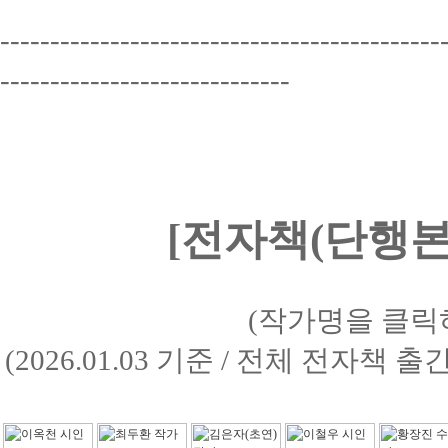
--------------------------------------------
-----------------------------
[전자책(단행본)
(작가명을 클릭
(2026.01.03 기준 / 전체 전자책 