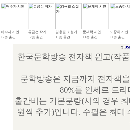
배수자 시인
류금선 작가
김용필 소설가
문재학 시인
노중하 시인
12종 출간
12종 출간
11종 출간
11종 출간
11종 출간
⊙
DS
한국문학방송 전자책 원고(작품) 접수
문학방송은 지금까지 전자책을 
80%를 인세로 드
출간비는 기본분량(시의 경우 최대 
원씩 추가)입니다. 수필은 최대 