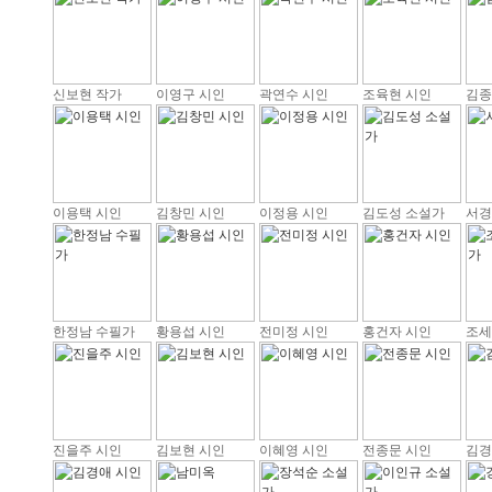
신보현 작가
이영구 시인
곽연수 시인
조육현 시인
김종
이용택 시인
김창민 시인
이정용 시인
김도성 소설가
서경
한정남 수필가
황용섭 시인
전미정 시인
홍건자 시인
조세
진을주 시인
김보현 시인
이혜영 시인
전종문 시인
김경