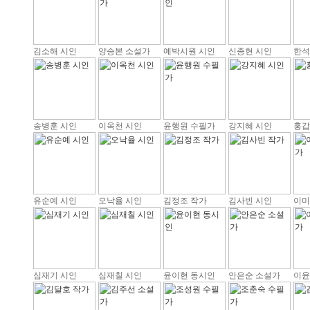
김소해 시인
양승본 소설가
예박시원 시인
신종현 시인
한석
송병훈 시인
이옥천 시인
윤행원 수필가
강지혜 시인
홍갑
유순예 시인
오낙율 시인
김정조 작가
김사빈 시인
이미
심재기 시인
심재칠 시인
윤이현 동시인
안은순 소설가
이윤