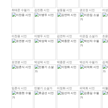
최태준 수필가
김진환 시인
설동필 시인
권오정 시인
이성
이찬용 시인
이병두 시인
김연하 시인
이은집 소설가
조윤
표연분 시인
박성락 시인
박종문 시인
박선자 수필가
김계
임춘식 시인
민봉기 소설가
이정화 시인
피덕희 시인
이월