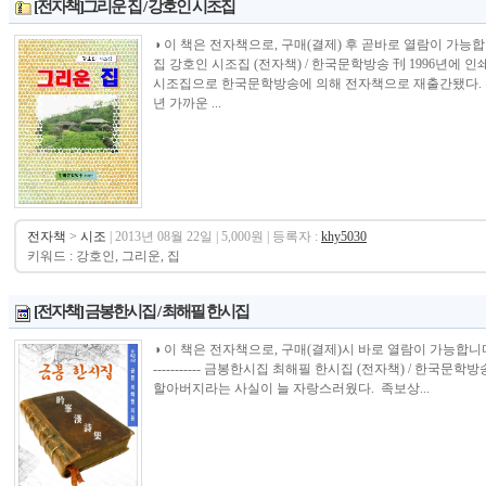
[전자책]그리운 집 / 강호인 시조집
◑ 이 책은 전자책으로, 구매(결제) 후 곧바로 열람이 가능합니다.---------
집 강호인 시조집 (전자책) / 한국문학방송 刊 1996년에
시조집으로 한국문학방송에 의해 전자책으로 재출간됐다. 문
년 가까운 ...
전자책
>
시조
| 2013년 08월 22일 | 5,000원 | 등록자 :
khy5030
키워드 : 강호인, 그리운, 집
[전자책] 금봉한시집 / 최해필 한시집
◑ 이 책은 전자책으로, 구매(결제)시 바로 열람이 가능합니다.----------------
----------- 금봉한시집 최해필 한시집 (전자책) / 한
할아버지라는 사실이 늘 자랑스러웠다. 족보상...