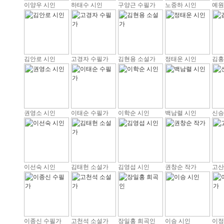
이양우 시인
하태수 시인
구양근 수필가
노중하 시인
예원
김안로 시인
고경자 수필가
김현용 소설가
정태운 시인
김홍
권영소 시인
이태순 수필가
이학순 시인
백남렬 시인
신승
이선숙 시인
김태헌 소설가
김영섭 시인
권창순 작가
고산
이종신 수필가
고천석 소설가
장일홍 희곡인
이승 시인
이정