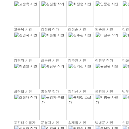
고순옥 시인
김진항 작가
최정순 시인
안종관 시인
강인
김경자 시인
최동현 시인
김주관 시인
이진우 작가
한화
최면열 시인
홍당무 작가
김기산 시인
윤진원 시인
방우
조진태 수필가
문경자 시인
송재철 시인
박병문 시인
손정