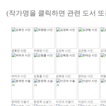
(작가명을 클릭하면 관련 도서 또
강호인 시인
위맹량 시인
김경희 시인
김관형 시인
김대
박덕규 시인
김형출 시인
김혜영 시인
문태성 시인
박봉
윤재천 수필가
윤정옥 소설가
이규석 수필가
이성이 시인
이아