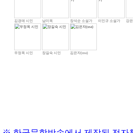
김경애 시인
남미옥
장석순 소설가
이인규 소설가
강은
우정옥 시인
장길숙 시인
김은자(usa)
※ 한국문학방송에서 제작된 전자책