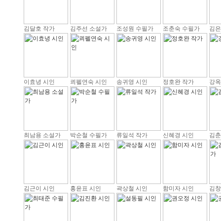
김달호 작가
김주선 소설가
조성원 수필가
조춘숙 수필가
김은
이효녕 시인
쾨펠연숙 시인
송귀영 시인
정호완 작가
강옥
최남용 소설가
박순철 수필가
류일석 작가
신혜경 시인
김춘
김근이 시인
홍윤표 시인
곽상철 시인
함미자 시인
김창