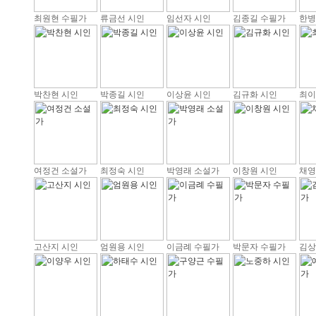
최원현 수필가
류금선 시인
임선자 시인
김종길 수필가
한병
박찬현 시인
박종길 시인
이상윤 시인
김규화 시인
최이
여정건 소설가
최정숙 시인
박영래 소설가
이창원 시인
채영
고산지 시인
엄원용 시인
이금례 수필가
박문자 수필가
김상