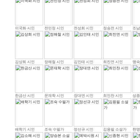
이국화 시인
전민정 시인
전성희 시인
정송전 시인
조남
김상희 시인
정해철 시인
김인태 시인
최진연 시인
맹숙
한금산 시인
문재학 시인
장대연 시인
최인찬 시인
성종
배학기 시인
조숙 수필가
정선규 시인
김용필 소설가
한명