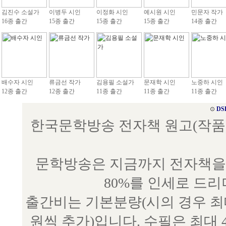
김진수 소설가
이병두 시인
이정화 시인
예시원 시인
민문자 작가
16종 출간
15종 출간
15종 출간
15종 출간
14종 출간
배수자 시인
류금선 작가
김용필 소설가
문재학 시인
노중하 시인
12종 출간
12종 출간
11종 출간
11종 출간
11종 출간
⊙
DS
한국문학방송 전자책 원고(작품) 접수
문학방송은 지금까지 전자책을 
80%를 인세로 드
출간비는 기본분량(시의 경우 최대 
원씩 추가)입니다. 수필은 최대 