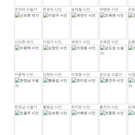
조진태 수필가
문경자 시인
송재철 시인
박병문 시인
손정
신보현 작가
이영구 시인
곽연수 시인
조육현 시인
김종
이용택 시인
김창민 시인
이정용 시인
김도성 소설가
서경
한정남 수필가
황용섭 시인
전미정 시인
홍건자 시인
조세