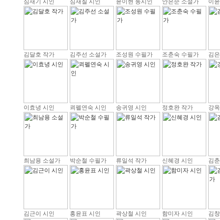
심재기 시인
심재칠 시인
윤이현 동시인
안은순 소설가
이윤
김달호 작가
김주선 소설가
조성원 수필가
조춘숙 수필가
김은
이효녕 시인
쾨펠연숙 시인
송귀영 시인
정호완 작가
강옥
최남용 소설가
박순철 수필가
류일석 작가
신혜경 시인
김춘
김근이 시인
홍윤표 시인
곽상철 시인
함미자 시인
김창