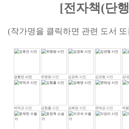
[전자책(단행
(작가명을 클릭하면 관련 도서 또
강호인 시인
위맹량 시인
김경희 시인
김관형 시인
김대
박덕규 시인
김형출 시인
김혜영 시인
문태성 시인
박봉