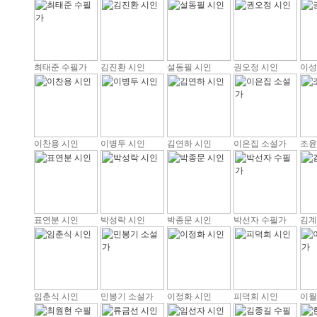
최태준 수필가
김진환 시인
설동필 시인
권오정 시인
이성
이찬용 시인
이병두 시인
김연하 시인
이은집 소설가
조윤
표연분 시인
박성락 시인
박종문 시인
박선자 수필가
김계
임춘식 시인
민봉기 소설가
이정화 시인
피덕희 시인
이월