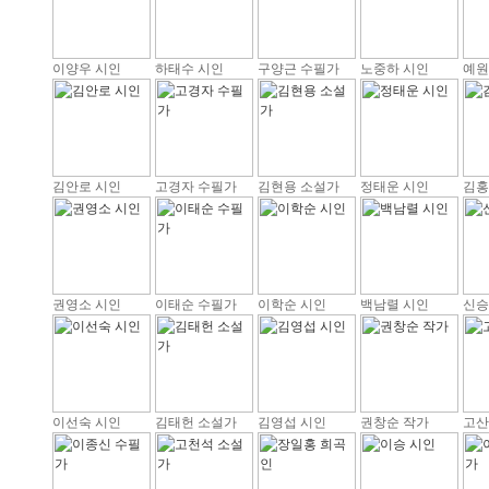
이양우 시인
하태수 시인
구양근 수필가
노중하 시인
예원
김안로 시인
고경자 수필가
김현용 소설가
정태운 시인
김홍
권영소 시인
이태순 수필가
이학순 시인
백남렬 시인
신승
이선숙 시인
김태헌 소설가
김영섭 시인
권창순 작가
고산