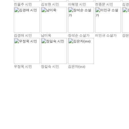
진을주 시인
김보현 시인
이혜영 시인
전종문 시인
김경
김경애 시인
남미옥
장석순 소설가
이인규 소설가
강은
우정옥 시인
장길숙 시인
김은자(usa)