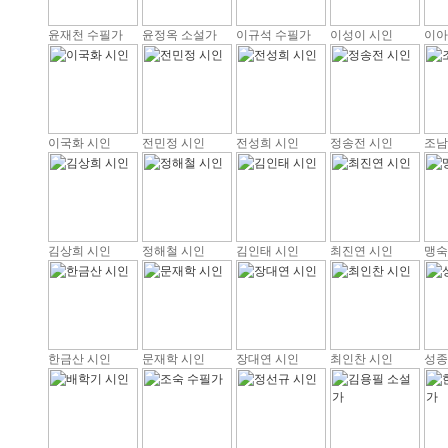
윤재천 수필가
윤정옥 소설가
이규석 수필가
이성이 시인
이아
이국화 시인
전민정 시인
전성희 시인
정송전 시인
조남
김상희 시인
정해철 시인
김인태 시인
최진연 시인
맹숙
한금산 시인
문재학 시인
장대연 시인
최인찬 시인
성종