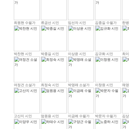
최원현 수필가
류금선 시인
임선자 시인
김종길 수필가
한병
박찬현 시인
박종길 시인
이상윤 시인
김규화 시인
최이
여정건 소설가
최정숙 시인
박영래 소설가
이창원 시인
채영
고산지 시인
엄원용 시인
이금례 수필가
박문자 수필가
김상