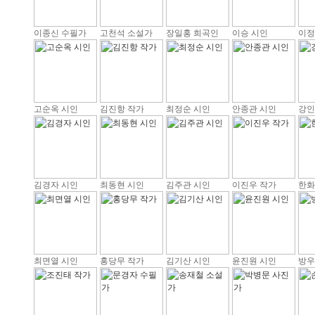
이종신 수필가
고천석 소설가
장일홍 희곡인
이승 시인
이정
고순옥 시인
김진항 작가
최정순 시인
안종관 시인
강인
김경자 시인
최동현 시인
김주관 시인
이진우 작가
한화
최면열 시인
홍당무 작가
김기산 시인
윤진원 시인
방우