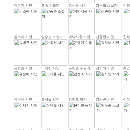
배학기 시인
조숙 수필가
정선규 시인
김용필 소설가
한명
김소해 시인
양승본 소설가
예박시원 시인
신종현 시인
한석
송병훈 시인
이옥천 시인
윤행원 수필가
강지혜 시인
홍갑
유순예 시인
오낙율 시인
김정조 작가
김사빈 시인
이미