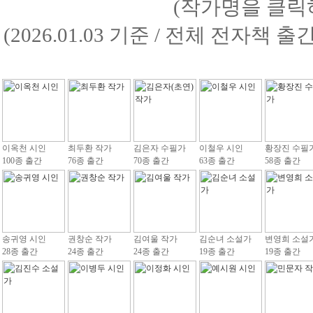
(작가명을 클릭
(2026.01.03 기준 / 전체 전자책 
이옥천 시인
최두환 작가
김은자 수필가
이철우 시인
황장진 수필
100종 출간
76종 출간
70종 출간
63종 출간
58종 출간
송귀영 시인
권창순 작가
김여울 작가
김순녀 소설가
변영희 소설
28종 출간
24종 출간
24종 출간
19종 출간
19종 출간