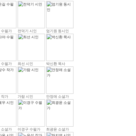
 수필가
전덕기 시인
엄기원 동시인
 수필가
최선 시인
박신환 목사
 작가
가람 시인
안정애 소설가
 소설가
이경구 수필가
최광윤 소설가