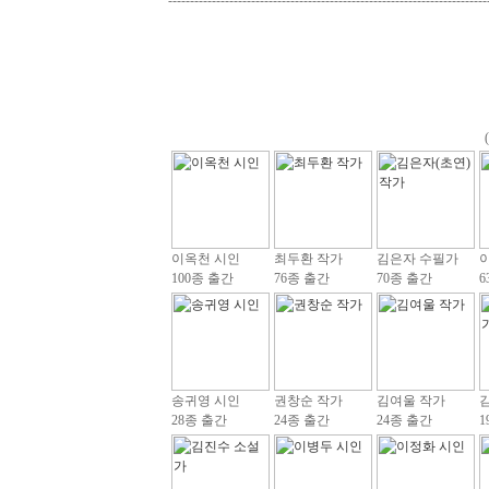
-------------------------------------------------------------------------
이옥천 시인
최두환 작가
김은자 수필가
100종 출간
76종 출간
70종 출간
6
송귀영 시인
권창순 작가
김여울 작가
28종 출간
24종 출간
24종 출간
1