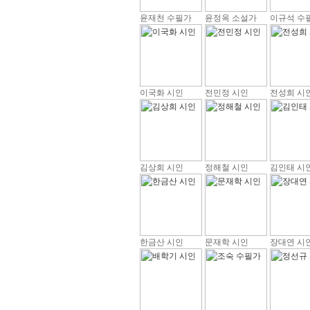
윤재천 수필가
윤정옥 소설가
이규석 수
이국화 시인
전민정 시인
전성희 시
김상희 시인
정해철 시인
김인태 시
한금산 시인
문재학 시인
장대연 시