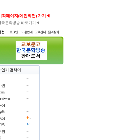
시작페이지(메인화면) 가기◀
한국문학방송 바로가기◀
 인기 검색어
사빈
chun
cheolwoo
용상
oydh
3651
1
3025
1
두환
2