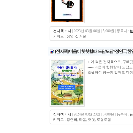
전자책
>
시
| 2023년 03월 06일 | 5,000원 | 등록자 :
j
키워드 : 정연국, 거울
[전자책] 마음이 헛헛할 때 도담도담 / 정연국 
◑ 이 책은 전자책으로, 구매(결제)시 바로 
----- 마음이 헛헛할 때 도
초월하여 침묵의 밀어로 다정다감
전자책
>
시
| 2024년 03월 23일 | 5,000원 | 등록자 :
j
키워드 : 정연국, 마음, 헛헛, 도담도담