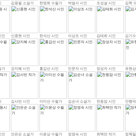
인
김용필 소설가
한명희 수필가
박얼서 시인
조성설 시인
김학 
시인
신종현 시인
한석산 시인
이상조 시인
김태희 시인
김기수
필가
강지혜 시인
홍갑선 시인
민문자 시인
장성자 시인
유현상
가
김사빈 시인
이미선 수필가
김순녀 소설가
천동암 시인
안행덕
시인
안은순 소설가
이윤상 수필가
정영숙 시인
최택만 작가
정목일