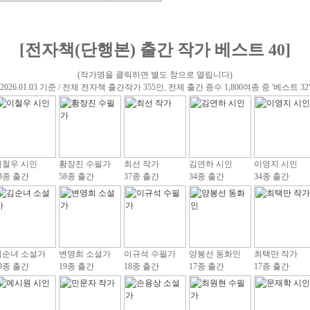
-----------------------------------------------------------
[전자책(단행본) 출간 작가 베스트 40]
(작가명을 클릭하면 별도 창으로 열립니다)
(2026.01.03 기준 / 전체 전자책 출간작가 355인, 전제 출간 종수 1,800여종 중 '베스트 32'
이철우 시인
황장진 수필가
최선 작가
김연하 시인
이영지 시인
3종 출간
58종 출간
37종 출간
34종 출간
34종 출간
김순녀 소설가
변영희 소설가
이규석 수필가
양봉선 동화인
최택만 작가
9종 출간
19종 출간
18종 출간
17종 출간
17종 출간