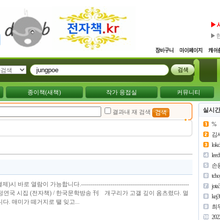
▶
▶
종이책(새책)
작가 응접실
커뮤니티
실시간
결과내 재 검색
%
김
lok
lee
손
tch
열람이 가능합니다.-------------------------------------------------------
jota
먼저 웃다 정연국 시집 (전자책) / 한국문학방송 刊 개구리가 고갤 깊이 옴츠렸다. 멀
kej
다. 매미가 떼거지로 땔 잊고...
최
202