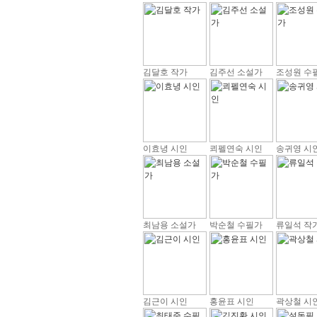
김달호 작가
김주선 소설가
조성원 수
이효녕 시인
쾨펠연숙 시인
송귀영 시
최남용 소설가
박순철 수필가
류일석 작
김근이 시인
홍윤표 시인
곽상철 시