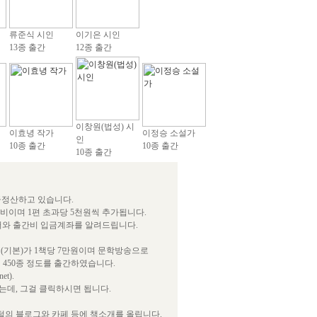
류준식 시인
이기은 시인
13종 출간
12종 출간
이창원(법성) 시
이효녕 작가
이정승 소설가
인
10종 출간
10종 출간
10종 출간
급정산하고 있습니다.
간비이며 1편 초과당 5천원씩 추가됩니다.
서와 출간비 입금계좌를 알려드립니다.
(기본)가 1책당 7만원이며 문학방송으로
 450종 정도를 출간하였습니다.
t).
데, 그걸 클릭하시면 됩니다.
털의 블로그와 카페 등에 책소개를 올립니다.