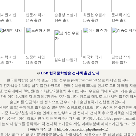
예시원 시인
민문자 작가
손용상 소설가
최원현 수필가
문재학 시인
5종 출간
14종 출간
14종 출간
13종 출간
13종 출간
문재학 시인
노중하 시인
이국화 작가
김승섭 작가
심의섭 수필가
1종 출간
11종 출간
10종 출간
10종 출간
⊙
DSB 한국문학방송 전자책 출간 안내
한국문학방송 전자책 원고(작품) 접수는 poet@hanmail.net 으로 하시면 됩니다.
 전자책을 1,450종 남짓 출간하였으며, 판매수익금의 80%를 인세로 드리며 매달 지
편) 범위내에서 30만원(초과 1편당 2천원씩 추가)입니다. 수필은 최대 40편이 기본 출
출간비이며 100페이지 초과당 7만원씩 추가 됩니다. 원고를 메일로 보내시면 출간계약
출간비를 입금하시면 정식으로 접수가 되어 출간절차가 진행될 것입니다.
택적으로) 종이책도 출간(최소 10권부터 소량으로)해드립니다. 종이책은 출간진행비
쪽 기준 1부당 5천원 내외)는 인쇄소로 납부하시면 됩니다. 전자책 후속 종이책은 지금껏
 더 궁금한 점이 있으시면 언제든 연락주시기 바랍니다(010-5151-1482 / poet@hanmail.ne
는 아래 링크를 클릭해서 각 전자책 소개글의 제일 아래부분에 미리보기편 링크가 있는
[북&매거진 코너] http://dsb.kr/section.php?thread=12
 게시하고, (인터넷신문)한국문학방송, 한국사랑N, 서울오늘신문, 네이버와 다음포