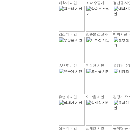
배학기 시인
조숙 수필가
정선규 시
김소해 시인
양승본 소설가
예박시원 
송병훈 시인
이옥천 시인
윤행원 수
유순예 시인
오낙율 시인
김정조 작
심재기 시인
심재칠 시인
윤이현 동