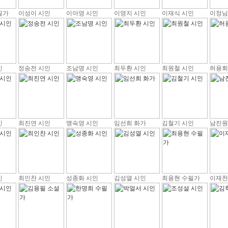
필가
이성이 시인
이아영 시인
이영지 시인
이재식 시인
이정님
인
정송전 시인
조남명 시인
최두환 시인
최원철 시인
허용회
인
최진연 시인
맹숙영 시인
임선희 화가
김철기 시인
남진원
인
최인찬 시인
성종화 시인
김성열 시인
최용현 수필가
이재천