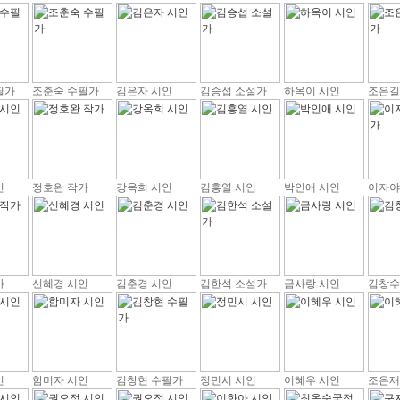
필가
조춘숙 수필가
김은자 시인
김승섭 소설가
하옥이 시인
조은길
인
정호완 작가
강옥희 시인
김흥열 시인
박인애 시인
이자야
가
신혜경 시인
김춘경 시인
김한석 소설가
금사랑 시인
김창수
인
함미자 시인
김창현 수필가
정민시 시인
이혜우 시인
조은재