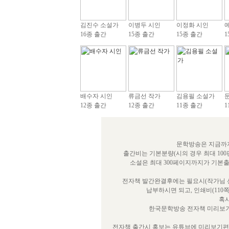
김진수 소설가
이병두 시인
이정화 시인
16종 출간
15종 출간
15종 출간
1
배수자 시인
류금선 작가
김용필 소설가
12종 출간
12종 출간
11종 출간
1
문학방송은 지금까지
출간비는 기본분량(시의 경우 최대 100
소설은 최대 300페이지까지가 기본
전자책 발간완결후에는 필요시(작가님 선
납부하시면 되고, 인쇄비(110
혹시
한국문학방송 전자책 미리보기
전자책 출간시 홍보는 유튜브에 미리보기편을