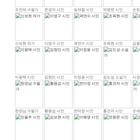
조진태 수필가
문경자 시인
송재철 시인
박병문 시인
손정
신보현 작가
이영구 시인
곽연수 시인
조육현 시인
김종
이용택 시인
김창민 시인
이정용 시인
김도성 소설가
서경
한정남 수필가
황용섭 시인
전미정 시인
홍건자 시인
조세