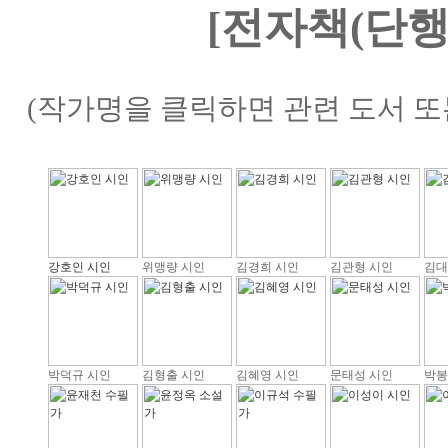
[전자책(단행
(작가명을 클릭하면 관련 도서 또
강호인 시인
위맹량 시인
김경희 시인
김관형 시인
김대
박덕규 시인
김형출 시인
김혜영 시인
문태성 시인
박봉