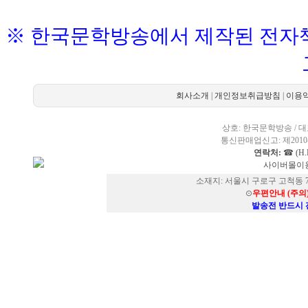
※ 한국문학방송에서 제작된 전자책
회사소개
|
개인정보취급방침
|
이용
상호: 한국문학방송 / 대표
통신판매업신고: 제2010-
연락처:
☎ (H.P
사이버몰이용
소재지: 서울시 구로구 고척동 73
⊙
우편안내 (주의
발송전 반드시 