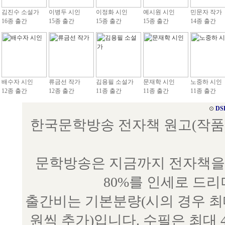
김진수 소설가
이병두 시인
이정화 시인
예시원 시인
민문자 작가
16종 출간
15종 출간
15종 출간
15종 출간
14종 출간
배수자 시인
류금선 작가
김용필 소설가
문재학 시인
노중하 시인
12종 출간
12종 출간
11종 출간
11종 출간
11종 출간
⊙
DS
한국문학방송 전자책 원고(작품) 접수
문학방송은 지금까지 전자책을 
80%를 인세로 드
출간비는 기본분량(시의 경우 최대 
원씩 추가)입니다. 수필은 최대 