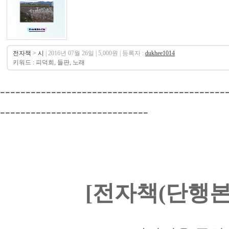
전자책
>
시
| 2016년 07월 26일 | 5,000원 | 등록자 :
dukhee1014
키워드 : 피덕희, 들판, 노래
--------------------------------------------
-----------------------------
[전자책(단행본)