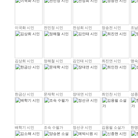
이국화 시인
전민정 시인
전성희 시인
정송전 시인
조남
김상희 시인
정해철 시인
김인태 시인
최진연 시인
맹숙
한금산 시인
문재학 시인
장대연 시인
최인찬 시인
성종
배학기 시인
조숙 수필가
정선규 시인
김용필 소설가
한명