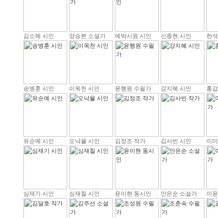
김소해 시인
양승본 소설가
예박시원 시인
신종현 시인
한석
송병훈 시인
이옥천 시인
윤행원 수필가
강지혜 시인
홍갑
유순예 시인
오낙율 시인
김정조 작가
김사빈 시인
이미
심재기 시인
심재칠 시인
윤이현 동시인
안은순 소설가
이윤