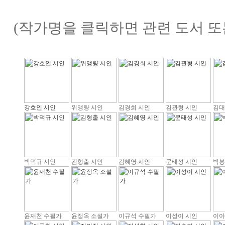
(작가명을 클릭하면 관련 도서 또
강호인 시인
위맹량 시인
김경희 시인
김관형 시인
김대
박덕규 시인
김형출 시인
김혜영 시인
문태성 시인
박봉
윤재천 수필가
윤정옥 소설가
이규석 수필가
이성이 시인
이아