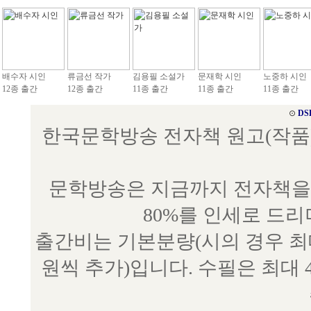
배수자 시인
류금선 작가
김용필 소설가
문재학 시인
노중하 시인
12종 출간
12종 출간
11종 출간
11종 출간
11종 출간
⊙
DS
한국문학방송 전자책 원고(작품) 접수
문학방송은 지금까지 전자책을 
80%를 인세로 드
출간비는 기본분량(시의 경우 최대 
원씩 추가)입니다. 수필은 최대 