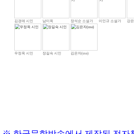
김경애 시인
남미옥
장석순 소설가
이인규 소설가
강은
우정옥 시인
장길숙 시인
김은자(usa)
※ 한국문학방송에서 제작된 전자책