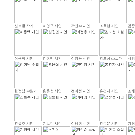
신보현 작가
이영구 시인
곽연수 시인
조육현 시인
김종
이용택 시인
김창민 시인
이정용 시인
김도성 소설가
서경
한정남 수필가
황용섭 시인
전미정 시인
홍건자 시인
조세
진을주 시인
김보현 시인
이혜영 시인
전종문 시인
김경