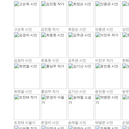
고순옥 시인
김진항 작가
최정순 시인
안종관 시인
강인
김경자 시인
최동현 시인
김주관 시인
이진우 작가
한화
최면열 시인
홍당무 작가
김기산 시인
윤진원 시인
방우
조진태 수필가
문경자 시인
송재철 시인
박병문 시인
손정