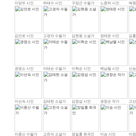
이양우 시인
하태수 시인
구양근 수필가
노중하 시인
예원
김안로 시인
고경자 수필가
김현용 소설가
정태운 시인
김홍
권영소 시인
이태순 수필가
이학순 시인
백남렬 시인
신승
이선숙 시인
김태헌 소설가
김영섭 시인
권창순 작가
고산
이종신 수필가
고천석 소설가
장일홍 희곡인
이승 시인
이정