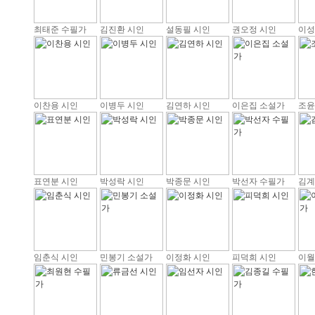
최태준 수필가
김진환 시인
설동필 시인
권오정 시인
이성
이찬용 시인
이병두 시인
김연하 시인
이은집 소설가
조윤
표연분 시인
박성락 시인
박종문 시인
박선자 수필가
김계
임춘식 시인
민봉기 소설가
이정화 시인
피덕희 시인
이월