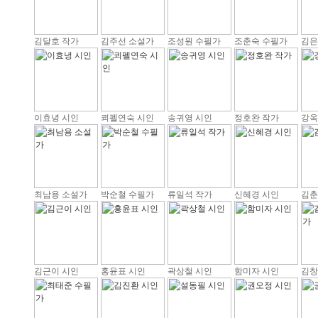
김달호 작가
김주선 소설가
조성원 수필가
조춘숙 수필가
김은
이효녕 시인
쾨펠연숙 시인
송귀영 시인
정호완 작가
강옥
최남용 소설가
박순철 수필가
류일석 작가
신혜경 시인
김춘
김근이 시인
홍윤표 시인
곽상철 시인
함미자 시인
김창