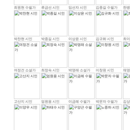
최원현 수필가
류금선 시인
임선자 시인
김종길 수필가
한병
박찬현 시인
박종길 시인
이상윤 시인
김규화 시인
최이
여정건 소설가
최정숙 시인
박영래 소설가
이창원 시인
채영
고산지 시인
엄원용 시인
이금례 수필가
박문자 수필가
김상