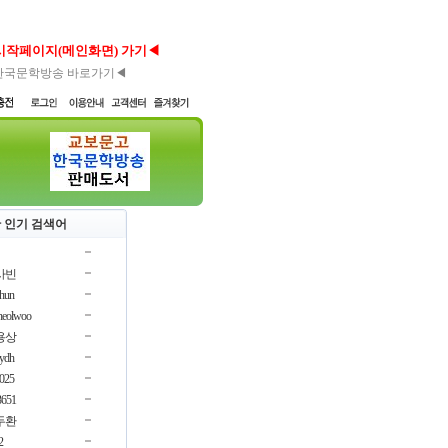
시작페이지(메인화면) 가기◀
한국문학방송 바로가기◀
 인기 검색어
사빈
chun
cheolwoo
용상
oydh
3025
3651
두환
2