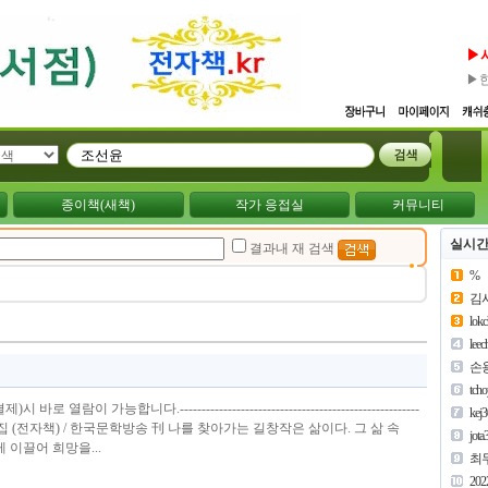
▶
▶
종이책(새책)
작가 응접실
커뮤니티
실시간
결과내 재 검색
%
김
lok
lee
손
tch
열람이 가능합니다.-------------------------------------------------------
kej
선윤 시집 (전자책) / 한국문학방송 刊 나를 찾아가는 길창작은 삶이다. 그 삶 속
jota
 이끌어 희망을...
최
202