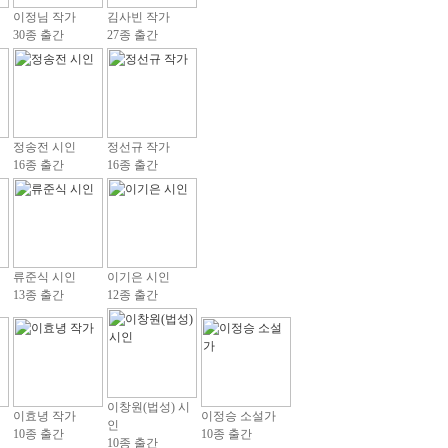
이정님 작가
김사빈 작가
30종 출간
27종 출간
정송전 시인
정선규 작가
16종 출간
16종 출간
류준식 시인
이기은 시인
13종 출간
12종 출간
이창원(법성) 시
이효녕 작가
이정승 소설가
인
10종 출간
10종 출간
10종 출간