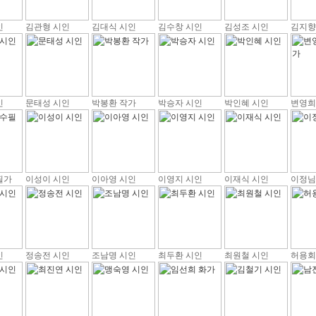
인
김관형 시인
김대식 시인
김수창 시인
김성조 시인
김지향
인
문태성 시인
박봉환 작가
박승자 시인
박인혜 시인
변영희
필가
이성이 시인
이아영 시인
이영지 시인
이재식 시인
이정님
인
정송전 시인
조남명 시인
최두환 시인
최원철 시인
허용회