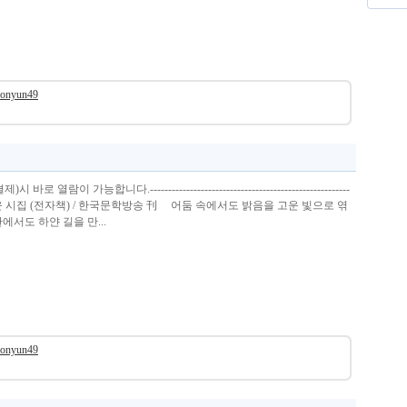
eonyun49
열람이 가능합니다.-------------------------------------------------------
향연 조선윤 시집 (전자책) / 한국문학방송 刊 어둠 속에서도 밝음을 고운 빛으로 엮
서도 하얀 길을 만...
eonyun49