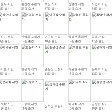
이철우 시인
황장진 수필가
최선 작가
김연하 시인
이영지 시인
3종 출간
58종 출간
37종 출간
34종 출간
34종 출간
김순녀 소설가
변영희 소설가
이규석 수필가
양봉선 동화인
최택만 작가
9종 출간
19종 출간
18종 출간
17종 출간
17종 출간
예시원 시인
민문자 작가
손용상 소설가
최원현 수필가
문재학 시인
5종 출간
14종 출간
14종 출간
13종 출간
13종 출간
문재학 시인
노중하 시인
이국화 작가
김승섭 작가
심의섭 수필가
1종 출간
11종 출간
10종 출간
10종 출간