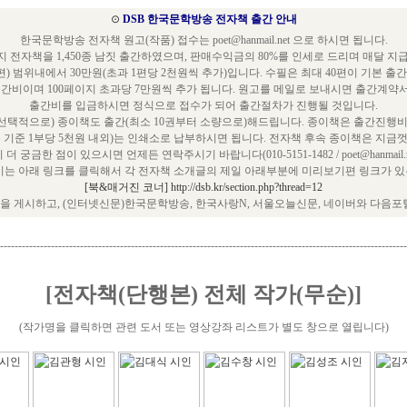
⊙
DSB 한국문학방송 전자책 출간 안내
한국문학방송 전자책 원고(작품) 접수는 poet@hanmail.net 으로 하시면 됩니다.
 전자책을 1,450종 남짓 출간하였으며, 판매수익금의 80%를 인세로 드리며 매달 지
편) 범위내에서 30만원(초과 1편당 2천원씩 추가)입니다. 수필은 최대 40편이 기본 출
출간비이며 100페이지 초과당 7만원씩 추가 됩니다. 원고를 메일로 보내시면 출간계약
출간비를 입금하시면 정식으로 접수가 되어 출간절차가 진행될 것입니다.
택적으로) 종이책도 출간(최소 10권부터 소량으로)해드립니다. 종이책은 출간진행비
쪽 기준 1부당 5천원 내외)는 인쇄소로 납부하시면 됩니다. 전자책 후속 종이책은 지금껏
 더 궁금한 점이 있으시면 언제든 연락주시기 바랍니다(010-5151-1482 / poet@hanmail.ne
는 아래 링크를 클릭해서 각 전자책 소개글의 제일 아래부분에 미리보기편 링크가 있는
[북&매거진 코너] http://dsb.kr/section.php?thread=12
 게시하고, (인터넷신문)한국문학방송, 한국사랑N, 서울오늘신문, 네이버와 다음포
----------------------------------------------------------------------------------------------------------------
[전자책(단행본) 전체 작가(무순)]
(작가명을 클릭하면 관련 도서 또는 영상강좌 리스트가 별도 창으로 열립니다)