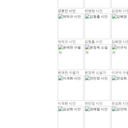
강호인 시인
위맹량 시인
김경희 시
박덕규 시인
김형출 시인
김혜영 시
윤재천 수필가
윤정옥 소설가
이규석 수
이국화 시인
전민정 시인
전성희 시