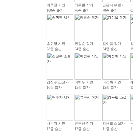
이옥천 시인
최두환 작가
김은자 수필가
100종 출간
76종 출간
70종 출간
6
송귀영 시인
권창순 작가
김여울 작가
28종 출간
24종 출간
24종 출간
1
김진수 소설가
이병두 시인
이정화 시인
16종 출간
15종 출간
15종 출간
1
배수자 시인
류금선 작가
김용필 소설가
12종 출간
12종 출간
11종 출간
1