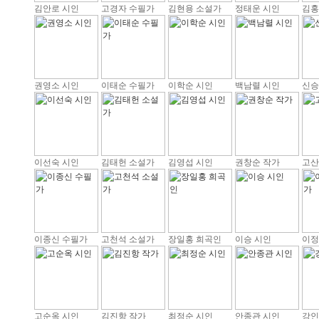
김안로 시인
고경자 수필가
김현용 소설가
정태운 시인
김홍
권영소 시인
이태순 수필가
이학순 시인
백남렬 시인
신승
이선숙 시인
김태헌 소설가
김영섭 시인
권창순 작가
고산
이종신 수필가
고천석 소설가
장일홍 희곡인
이승 시인
이정
고순옥 시인
김진항 작가
최정순 시인
안종관 시인
강인