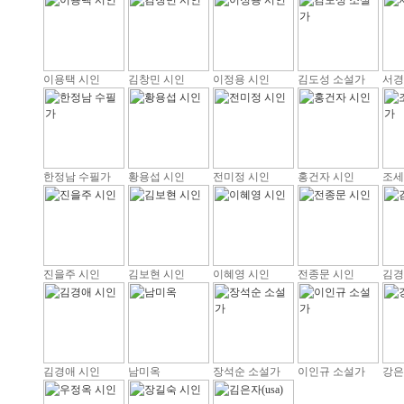
이용택 시인
김창민 시인
이정용 시인
김도성 소설가
서경
한정남 수필가
황용섭 시인
전미정 시인
홍건자 시인
조세
진을주 시인
김보현 시인
이혜영 시인
전종문 시인
김경
김경애 시인
남미옥
장석순 소설가
이인규 소설가
강은