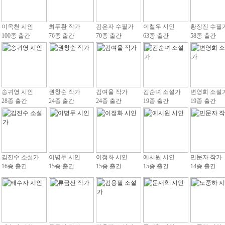
이옥천 시인
최두환 작가
김은자 수필가
이철우 시인
황장진 수필
100종 출간
76종 출간
70종 출간
63종 출간
58종 출간
송귀영 시인
권창순 작가
김여울 작가
김순녀 소설가
변영희 소설
28종 출간
24종 출간
24종 출간
19종 출간
19종 출간
김진수 소설가
이병두 시인
이정화 시인
예시원 시인
민문자 작가
16종 출간
15종 출간
15종 출간
15종 출간
14종 출간