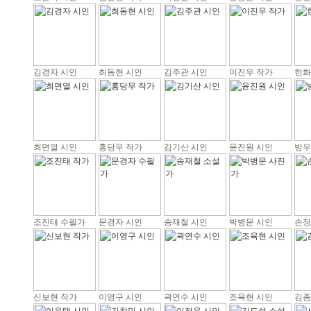
김경자 시인
최동현 시인
김주관 시인
이진우 작가
한화
최면열 시인
홍당무 작가
김기산 시인
윤진원 시인
방우
조진태 수필가
문경자 시인
송재철 시인
박병문 시인
손정
신보현 작가
이영구 시인
곽연수 시인
조육현 시인
김종