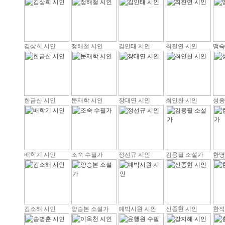
김상희 시인
정해철 시인
김인태 시인
최진연 시인
맹숙
한금산 시인
문재학 시인
장대연 시인
최인찬 시인
성종
배학기 시인
조숙 수필가
정선규 시인
김용필 소설가
한명
김소해 시인
양승본 소설가
예박시원 시인
신종현 시인
한석