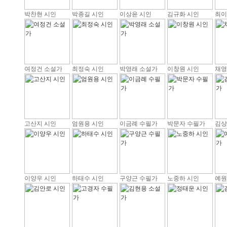
박찬현 시인
박종길 시인
이상윤 시인
김규화 시인
최이
여정건 소설가
최정숙 시인
박영래 소설가
이창원 시인
채영
고산지 시인
엄원용 시인
이금례 수필가
박문자 수필가
김상
이양우 시인
하태수 시인
구양근 수필가
노중하 시인
예원