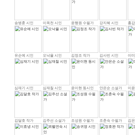
송병훈 시인
이옥천 시인
윤행원 수필가
강지혜 시인
홍갑
유순예 시인
오낙율 시인
김정조 작가
김사빈 시인
이미
심재기 시인
심재칠 시인
윤이현 동시인
안은순 소설가
이윤
김달호 작가
김주선 소설가
조성원 수필가
조춘숙 수필가
김은