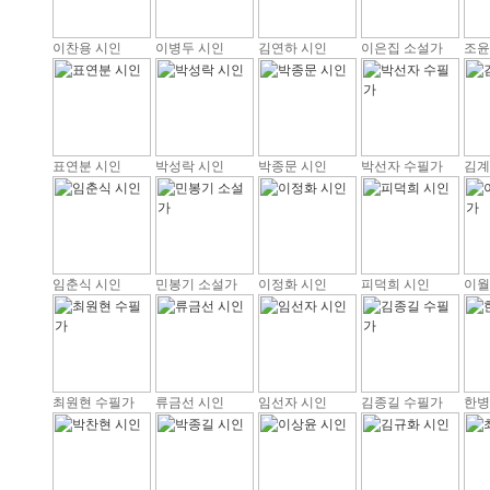
이찬용 시인
이병두 시인
김연하 시인
이은집 소설가
조윤
표연분 시인
박성락 시인
박종문 시인
박선자 수필가
김계
임춘식 시인
민봉기 소설가
이정화 시인
피덕희 시인
이월
최원현 수필가
류금선 시인
임선자 시인
김종길 수필가
한병