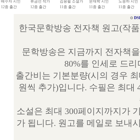
배수자 시인
류금선 작가
김용필 소설가
문재학 시인
노중하 시인
12종 출간
12종 출간
11종 출간
11종 출간
11종 출간
⊙
DS
한국문학방송 전자책 원고(작품) 접수
문학방송은 지금까지 전자책을 
80%를 인세로 드
출간비는 기본분량(시의 경우 최대 
원씩 추가)입니다. 수필은 최대 
소설은 최대 300페이지까지가 
가 됩니다. 원고를 메일로 보