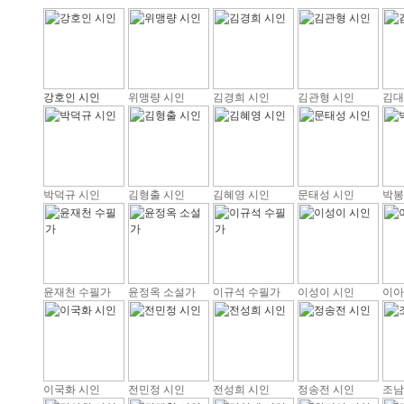
강호인 시인
위맹량 시인
김경희 시인
김관형 시인
김대
박덕규 시인
김형출 시인
김혜영 시인
문태성 시인
박봉
윤재천 수필가
윤정옥 소설가
이규석 수필가
이성이 시인
이아
이국화 시인
전민정 시인
전성희 시인
정송전 시인
조남