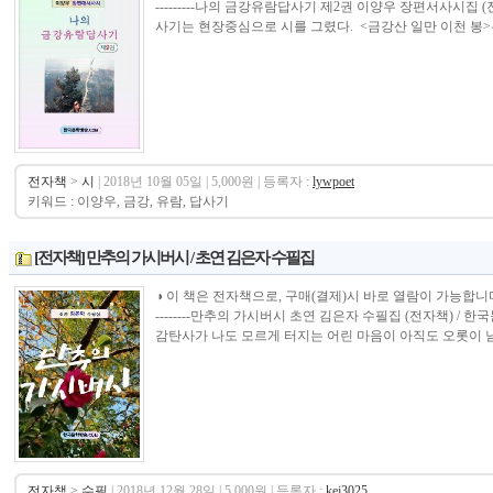
---------나의 금강유람답사기 제2권 이양우 장편서사시집
사기는 현장중심으로 시를 그렸다. <금강산 일만 이천 봉>은 
전자책
>
시
| 2018년 10월 05일 | 5,000원 | 등록자 :
lywpoet
키워드 : 이양우, 금강, 유람, 답사기
[전자책] 만추의 가시버시 / 초연 김은자 수필집
◑ 이 책은 전자책으로, 구매(결제)시 바로 열람이 가능합니다.----------------
--------만추의 가시버시 초연 김은자 수필집 (전자책) 
감탄사가 나도 모르게 터지는 어린 마음이 아직도 오롯이 남아
전자책
>
수필
| 2018년 12월 28일 | 5,000원 | 등록자 :
kej3025