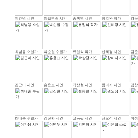
이효녕 시인
쾨펠연숙 시인
송귀영 시인
정호완 작가
강옥
최남용 소설가
박순철 수필가
류일석 작가
신혜경 시인
김춘
김근이 시인
홍윤표 시인
곽상철 시인
함미자 시인
김창
최태준 수필가
김진환 시인
설동필 시인
권오정 시인
이성