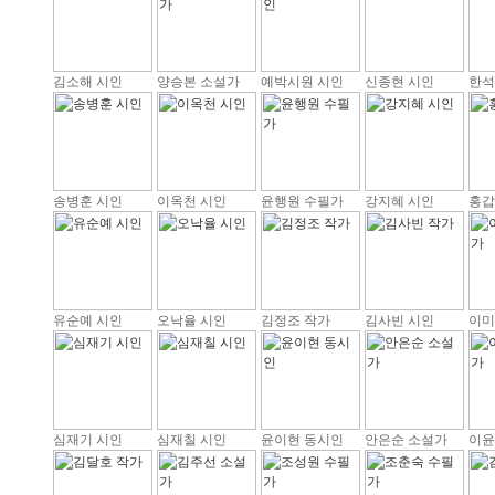
김소해 시인
양승본 소설가
예박시원 시인
신종현 시인
한석
송병훈 시인
이옥천 시인
윤행원 수필가
강지혜 시인
홍갑
유순예 시인
오낙율 시인
김정조 작가
김사빈 시인
이미
심재기 시인
심재칠 시인
윤이현 동시인
안은순 소설가
이윤