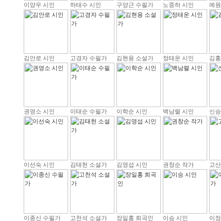
이양우 시인
하태수 시인
구양근 수필가
노중하 시인
예원
김안로 시인
고경자 수필가
김현용 소설가
정태운 시인
김홍
권영소 시인
이태순 수필가
이학순 시인
백남렬 시인
신승
이선숙 시인
김태헌 소설가
김영섭 시인
권창순 작가
고산
이종신 수필가
고천석 소설가
장일홍 희곡인
이승 시인
이정