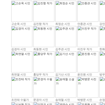
고순옥 시인
김진항 작가
최정순 시인
안종관 시인
강인
김경자 시인
최동현 시인
김주관 시인
이진우 작가
한화
최면열 시인
홍당무 작가
김기산 시인
윤진원 시인
방우
조진태 수필가
문경자 시인
송재철 시인
박병문 시인
손정