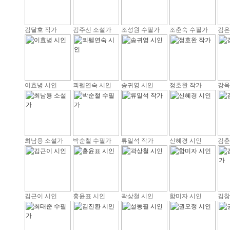
김달호 작가
김주선 소설가
조성원 수필가
조춘숙 수필가
김은
이효녕 시인
쾨펠연숙 시인
송귀영 시인
정호완 작가
강옥
최남용 소설가
박순철 수필가
류일석 작가
신혜경 시인
김춘
김근이 시인
홍윤표 시인
곽상철 시인
함미자 시인
김창