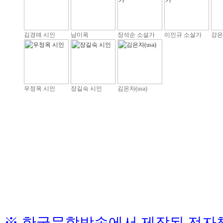
김경애 시인
남미옥
장석순 소설가
이인규 소설가
강은
우정옥 시인
장길숙 시인
김은자(usa)
※ 한국문학방송에서 제작된 전자책