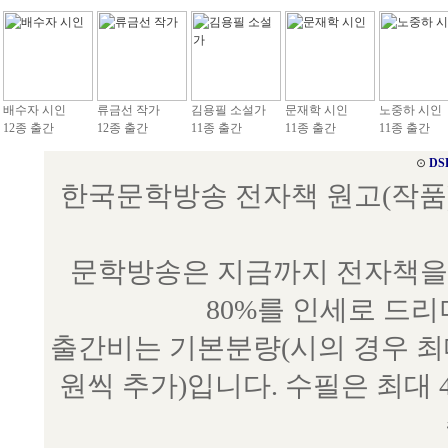
배수자 시인
류금선 작가
김용필 소설가
문재학 시인
노중하 시인
12종 출간
12종 출간
11종 출간
11종 출간
11종 출간
⊙
DS
한국문학방송 전자책 원고(작품) 접수
문학방송은 지금까지 전자책을 
80%를 인세로 드
출간비는 기본분량(시의 경우 최대 
원씩 추가)입니다. 수필은 최대 