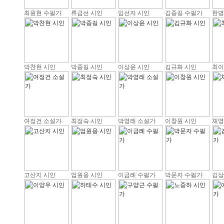
최원현 수필가
류금선 시인
임선자 시인
김종길 수필가
한병
박찬현 시인
박종길 시인
이상윤 시인
김규화 시인
최이
여정건 소설가
최정숙 시인
박영래 소설가
이창원 시인
채영
고산지 시인
엄원용 시인
이금례 수필가
박문자 수필가
김상