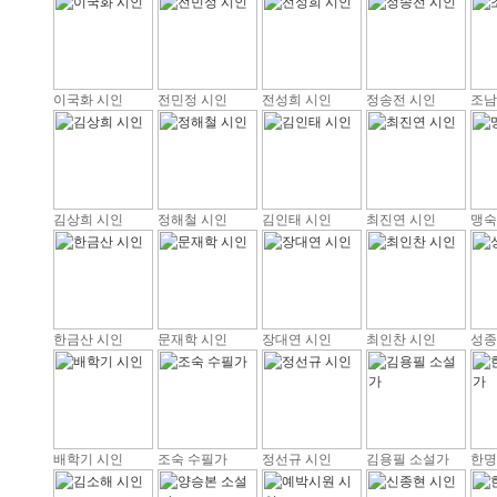
이국화 시인
전민정 시인
전성희 시인
정송전 시인
조남
김상희 시인
정해철 시인
김인태 시인
최진연 시인
맹숙
한금산 시인
문재학 시인
장대연 시인
최인찬 시인
성종
배학기 시인
조숙 수필가
정선규 시인
김용필 소설가
한명