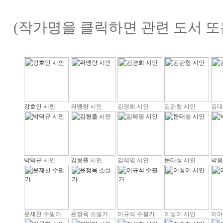
(작가명을 클릭하면 관련 도서 또
강호인 시인
위맹량 시인
김경희 시인
김관형 시인
김대
박덕규 시인
김형출 시인
김혜영 시인
문태성 시인
박봉
윤재천 수필가
윤정옥 소설가
이규석 수필가
이성이 시인
이아