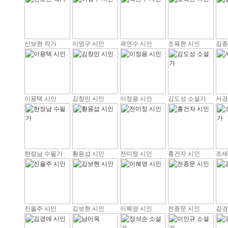
신보현 작가
이영구 시인
곽연수 시인
조육현 시인
김종
이용택 시인
김창민 시인
이정용 시인
김도성 소설가
서경
한정남 수필가
황용섭 시인
전미정 시인
홍건자 시인
조세
진을주 시인
김보현 시인
이혜영 시인
전종문 시인
김경