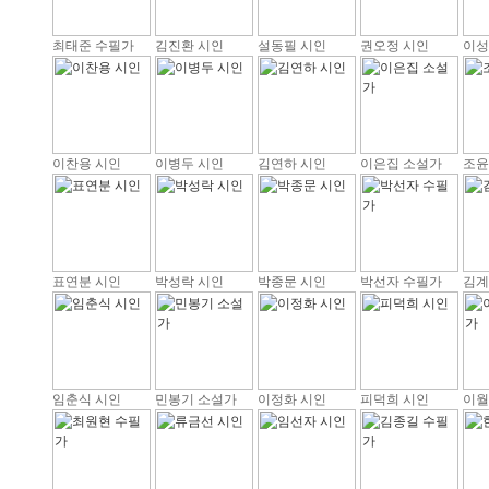
최태준 수필가
김진환 시인
설동필 시인
권오정 시인
이성
이찬용 시인
이병두 시인
김연하 시인
이은집 소설가
조윤
표연분 시인
박성락 시인
박종문 시인
박선자 수필가
김계
임춘식 시인
민봉기 소설가
이정화 시인
피덕희 시인
이월