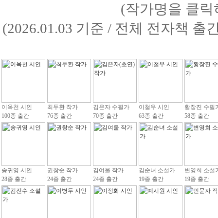
(작가명을 클릭
(2026.01.03 기준 / 전체 전자책 
이옥천 시인
최두환 작가
김은자 수필가
이철우 시인
황장진 수필
100종 출간
76종 출간
70종 출간
63종 출간
58종 출간
송귀영 시인
권창순 작가
김여울 작가
김순녀 소설가
변영희 소설
28종 출간
24종 출간
24종 출간
19종 출간
19종 출간