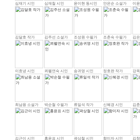
심재기 시인
심재칠 시인
윤이현 동시인
안은순 소설가
이윤
김달호 작가
김주선 소설가
조성원 수필가
조춘숙 수필가
김은
이효녕 시인
쾨펠연숙 시인
송귀영 시인
정호완 작가
강옥
최남용 소설가
박순철 수필가
류일석 작가
신혜경 시인
김춘
김근이 시인
홍윤표 시인
곽상철 시인
함미자 시인
김창