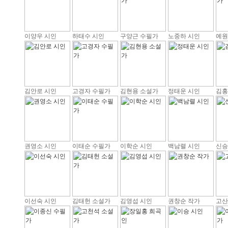
이양우 시인
하태수 시인
구양근 수필가
노중하 시인
예원
김안로 시인
고경자 수필가
김현용 소설가
정태운 시인
김홍
권영소 시인
이태순 수필가
이학순 시인
백남렬 시인
신승
이선숙 시인
김태헌 소설가
김영섭 시인
권창순 작가
고산