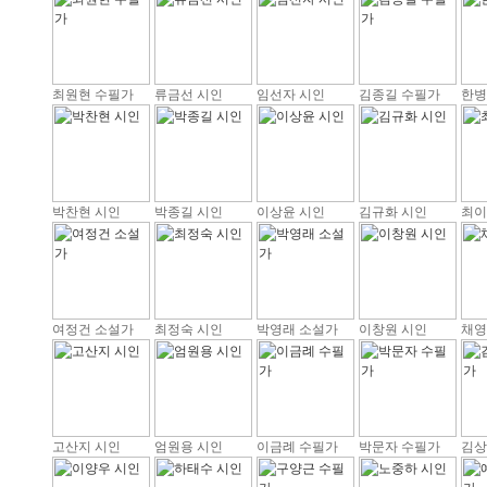
최원현 수필가
류금선 시인
임선자 시인
김종길 수필가
한병
박찬현 시인
박종길 시인
이상윤 시인
김규화 시인
최이
여정건 소설가
최정숙 시인
박영래 소설가
이창원 시인
채영
고산지 시인
엄원용 시인
이금례 수필가
박문자 수필가
김상