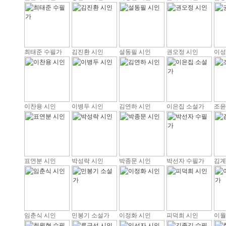
최태준 수필가
김진환 시인
설동필 시인
권오정 시인
이성
이찬용 시인
이병두 시인
김연하 시인
이은집 소설가
조윤
표연분 시인
박성락 시인
박종문 시인
박선자 수필가
김계
임춘식 시인
민봉기 소설가
이정화 시인
피덕희 시인
이월