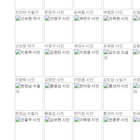
조진태 수필가
문경자 시인
송재철 시인
박병문 시인
손정
신보현 작가
이영구 시인
곽연수 시인
조육현 시인
김종
이용택 시인
김창민 시인
이정용 시인
김도성 소설가
서경
한정남 수필가
황용섭 시인
전미정 시인
홍건자 시인
조세