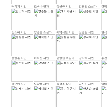
배학기 시인
조숙 수필가
정선규 시인
김용필 소설가
한명
김소해 시인
양승본 소설가
예박시원 시인
신종현 시인
한석
송병훈 시인
이옥천 시인
윤행원 수필가
강지혜 시인
홍갑
유순예 시인
오낙율 시인
김정조 작가
김사빈 시인
이미