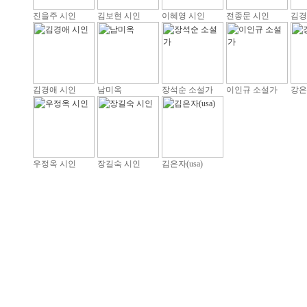
진을주 시인
김보현 시인
이혜영 시인
전종문 시인
김경
김경애 시인
남미옥
장석순 소설가
이인규 소설가
강은
우정옥 시인
장길숙 시인
김은자(usa)