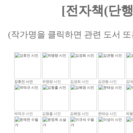
[전자책(단행
(작가명을 클릭하면 관련 도서 또
강호인 시인
위맹량 시인
김경희 시인
김관형 시인
김대
박덕규 시인
김형출 시인
김혜영 시인
문태성 시인
박봉