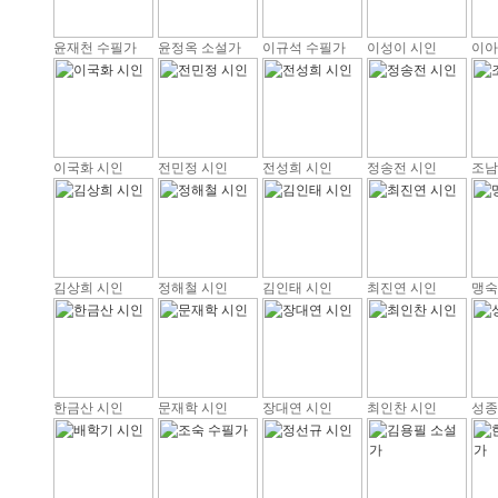
윤재천 수필가
윤정옥 소설가
이규석 수필가
이성이 시인
이아
이국화 시인
전민정 시인
전성희 시인
정송전 시인
조남
김상희 시인
정해철 시인
김인태 시인
최진연 시인
맹숙
한금산 시인
문재학 시인
장대연 시인
최인찬 시인
성종