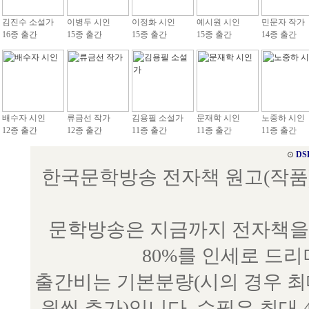
김진수 소설가
이병두 시인
이정화 시인
예시원 시인
민문자 작가
16종 출간
15종 출간
15종 출간
15종 출간
14종 출간
배수자 시인
류금선 작가
김용필 소설가
문재학 시인
노중하 시인
12종 출간
12종 출간
11종 출간
11종 출간
11종 출간
⊙
DS
한국문학방송 전자책 원고(작품) 접수
문학방송은 지금까지 전자책을 
80%를 인세로 드
출간비는 기본분량(시의 경우 최대 
원씩 추가)입니다. 수필은 최대 