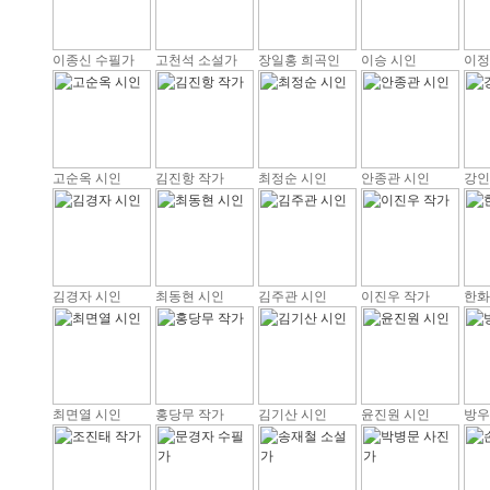
이종신 수필가
고천석 소설가
장일홍 희곡인
이승 시인
이정
고순옥 시인
김진항 작가
최정순 시인
안종관 시인
강인
김경자 시인
최동현 시인
김주관 시인
이진우 작가
한화
최면열 시인
홍당무 작가
김기산 시인
윤진원 시인
방우