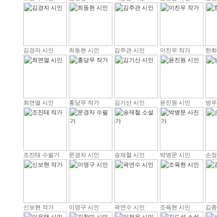
김경자 시인
최동현 시인
김주관 시인
이진우 작가
한화
최면열 시인
홍당무 작가
김기산 시인
윤진원 시인
방우
조진태 수필가
문경자 시인
송재철 시인
박병문 시인
손정
신보현 작가
이영구 시인
곽연수 시인
조육현 시인
김종