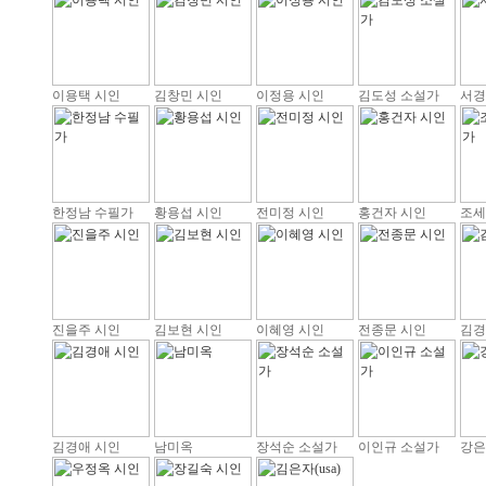
이용택 시인
김창민 시인
이정용 시인
김도성 소설가
서경
한정남 수필가
황용섭 시인
전미정 시인
홍건자 시인
조세
진을주 시인
김보현 시인
이혜영 시인
전종문 시인
김경
김경애 시인
남미옥
장석순 소설가
이인규 소설가
강은