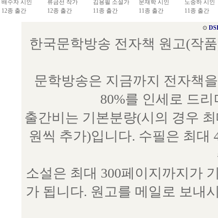
배수자 시인
류금선 작가
김용필 소설가
문재학 시인
노중하 시인
12종 출간
12종 출간
11종 출간
11종 출간
11종 출간
⊙
DS
한국문학방송 전자책 원고(작품) 접수
문학방송은 지금까지 전자책을 
80%를 인세로 드
출간비는 기본분량(시의 경우 최대 
원씩 추가)입니다. 수필은 최대 
소설은 최대 300페이지까지가 
가 됩니다. 원고를 메일로 보