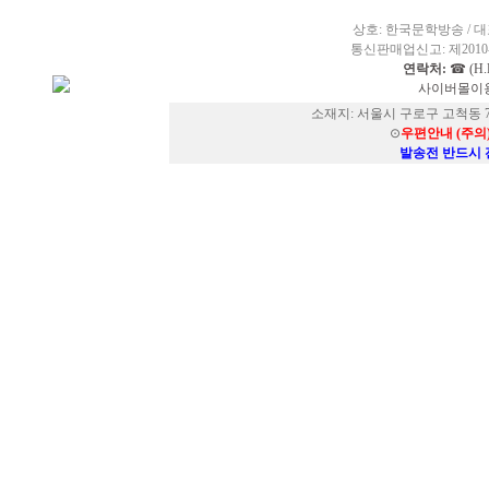
상호: 한국문학방송 / 대표
통신판매업신고: 제2010-
연락처:
☎ (H.P
사이버몰이용
소재지: 서울시 구로구 고척동 73
⊙
우편안내 (주의
발송전 반드시 