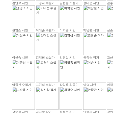
김안로 시인
고경자 수필가
김현용 소설가
정태운 시인
김홍
권영소 시인
이태순 수필가
이학순 시인
백남렬 시인
신승
이선숙 시인
김태헌 소설가
김영섭 시인
권창순 작가
고산
이종신 수필가
고천석 소설가
장일홍 희곡인
이승 시인
이정
고순옥 시인
김진항 작가
최정순 시인
안종관 시인
강인