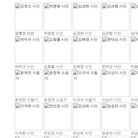
강호인 시인
위맹량 시인
김경희 시인
김관형 시인
김대
박덕규 시인
김형출 시인
김혜영 시인
문태성 시인
박봉
윤재천 수필가
윤정옥 소설가
이규석 수필가
이성이 시인
이아
이국화 시인
전민정 시인
전성희 시인
정송전 시인
조남