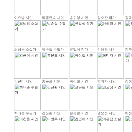
이효녕 시인
쾨펠연숙 시인
송귀영 시인
정호완 작가
강옥
최남용 소설가
박순철 수필가
류일석 작가
신혜경 시인
김춘
김근이 시인
홍윤표 시인
곽상철 시인
함미자 시인
김창
최태준 수필가
김진환 시인
설동필 시인
권오정 시인
이성