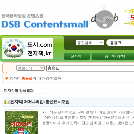
전자책
종이책(새책)
검색어
홍윤표
에 대햔 검색 결과
디자인형 검색결과
[전자책] 어머니의 밥 / 홍윤표 시조집
◑ 이 책은 전자책으로, 구매(결제)시 바로 열람이 가능합니다.----------------
--어머니의 밥 홍윤표 시조집 (전자책) / 한국문학방송 刊
정형시이다. 우리 민족이 천년 넘게 갈고 다듬고 빛내온 민족시