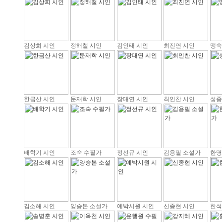
김상희 시인
정해철 시인
김인태 시인
최진연 시인
맹숙
한금산 시인
문재학 시인
장대연 시인
최인찬 시인
성종
배학기 시인
조숙 수필가
정선규 시인
김용필 소설가
한명
김소해 시인
양승본 소설가
예박시원 시인
신종현 시인
한석