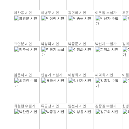
이찬용 시인
이병두 시인
김연하 시인
이은집 소설가
조윤
표연분 시인
박성락 시인
박종문 시인
박선자 수필가
김계
임춘식 시인
민봉기 소설가
이정화 시인
피덕희 시인
이월
최원현 수필가
류금선 시인
임선자 시인
김종길 수필가
한병