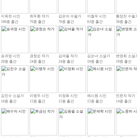
이옥천 시인
최두환 작가
김은자 수필가
이철우 시인
황장진 수필
100종 출간
76종 출간
70종 출간
63종 출간
58종 출간
송귀영 시인
권창순 작가
김여울 작가
김순녀 소설가
변영희 소설
28종 출간
24종 출간
24종 출간
19종 출간
19종 출간
김진수 소설가
이병두 시인
이정화 시인
예시원 시인
민문자 작가
16종 출간
15종 출간
15종 출간
15종 출간
14종 출간