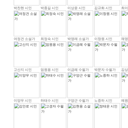
박찬현 시인
박종길 시인
이상윤 시인
김규화 시인
최이
여정건 소설가
최정숙 시인
박영래 소설가
이창원 시인
채영
고산지 시인
엄원용 시인
이금례 수필가
박문자 수필가
김상
이양우 시인
하태수 시인
구양근 수필가
노중하 시인
예원