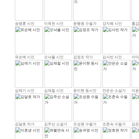
송병훈 시인
이옥천 시인
윤행원 수필가
강지혜 시인
홍갑
유순예 시인
오낙율 시인
김정조 작가
김사빈 시인
이미
심재기 시인
심재칠 시인
윤이현 동시인
안은순 소설가
이윤
김달호 작가
김주선 소설가
조성원 수필가
조춘숙 수필가
김은