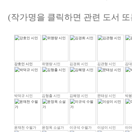
(작가명을 클릭하면 관련 도서 또
강호인 시인
위맹량 시인
김경희 시인
김관형 시인
김대
박덕규 시인
김형출 시인
김혜영 시인
문태성 시인
박봉
윤재천 수필가
윤정옥 소설가
이규석 수필가
이성이 시인
이아