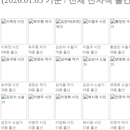
(2026.01.03 기준 / 전체 전자책 
이옥천 시인
최두환 작가
김은자 수필가
이철우 시인
황장진 수필
100종 출간
76종 출간
70종 출간
63종 출간
58종 출간
송귀영 시인
권창순 작가
김여울 작가
김순녀 소설가
변영희 소설
28종 출간
24종 출간
24종 출간
19종 출간
19종 출간
김진수 소설가
이병두 시인
이정화 시인
예시원 시인
민문자 작가
16종 출간
15종 출간
15종 출간
15종 출간
14종 출간