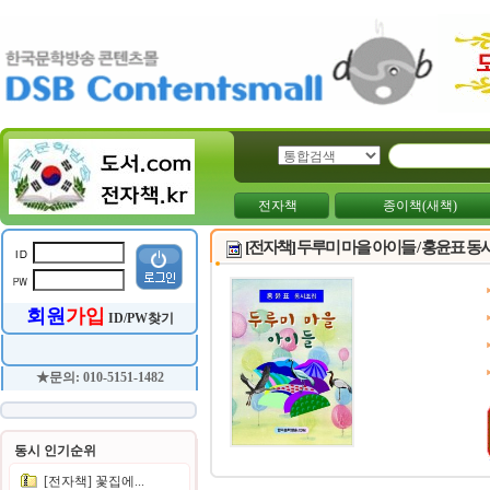
전자책
종이책(새책)
[전자책] 두루미 마을 아이들 / 홍윤표 
회원
가입
ID/PW찾기
★문의: 010-5151-1482
동시 인기순위
[전자책] 꽃집에...