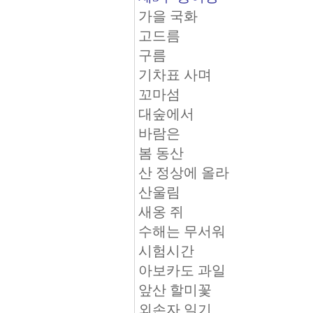
가을 국화
고드름
구름
기차표 사며
꼬마섬
대숲에서
바람은
봄 동산
산 정상에 올라
산울림
새옹 쥐
수해는 무서워
시험시간
아보카도 과일
앞산 할미꽃
외손자 일기