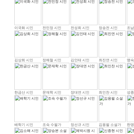
이국화 시인
전민정 시인
전성희 시인
정송전 시인
조남
김상희 시인
정해철 시인
김인태 시인
최진연 시인
맹숙
한금산 시인
문재학 시인
장대연 시인
최인찬 시인
성종
배학기 시인
조숙 수필가
정선규 시인
김용필 소설가
한명