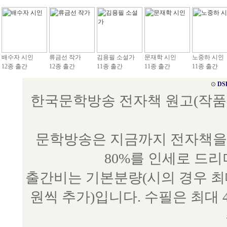
배수자 시인
류금선 작가
김용필 소설가
문재학 시인
노중하 시인
12종 출간
12종 출간
11종 출간
11종 출간
11종 출간
⊙
DS
한국문학방송 전자책 원고(작품) 접수
문학방송은 지금까지 전자책을 
80%를 인세로 드
출간비는 기본분량(시의 경우 최대 
원씩 추가)입니다. 수필은 최대 