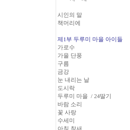
시인의 말
책머리에
제1부 두루미 마을 아이들
가로수
가을 단풍
구름
금강
눈 내리는 날
도시락
두루미 마을 / 24딸기
바람 소리
꽃 사랑
수세미
아침 참새