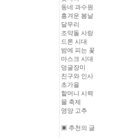
동네 과수원
흥겨운 봄날
달무리
조약돌 사랑
드론 시대
밤에 피는 꽃
마스크 시대
덩굴장미
친구와 인사
초가을
할머니 시력
물 축제
영양 고추
▣ 추천의 글