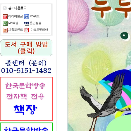
아래아한글
MS워드
MS엑셀
훈민정음
아크로벳리더
파워포인트