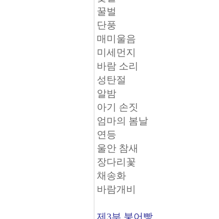
꿀벌
단풍
매미울음
미세먼지
바람 소리
성탄절
알밤
아기 손짓
엄마의 봄날
연등
울안 참새
장다리꽃
채송화
바람개비
제3부 붕어빵