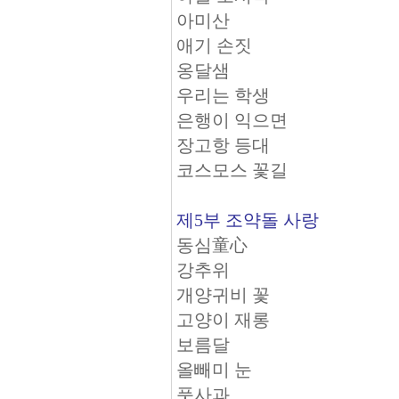
아미산
애기 손짓
옹달샘
우리는 학생
은행이 익으면
장고항 등대
코스모스 꽃길
제5부 조약돌 사랑
동심童心
강추위
개양귀비 꽃
고양이 재롱
보름달
올빼미 눈
풋사과