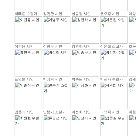
최태준 수필가
김진환 시인
설동필 시인
권오정 시인
이성
이찬용 시인
이병두 시인
김연하 시인
이은집 소설가
조윤
표연분 시인
박성락 시인
박종문 시인
박선자 수필가
김계
임춘식 시인
민봉기 소설가
이정화 시인
피덕희 시인
이월