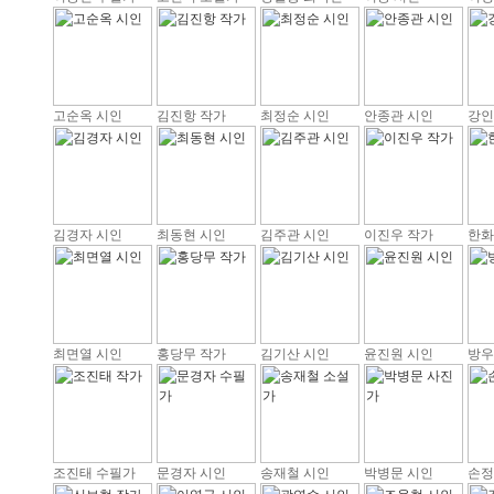
고순옥 시인
김진항 작가
최정순 시인
안종관 시인
강인
김경자 시인
최동현 시인
김주관 시인
이진우 작가
한화
최면열 시인
홍당무 작가
김기산 시인
윤진원 시인
방우
조진태 수필가
문경자 시인
송재철 시인
박병문 시인
손정