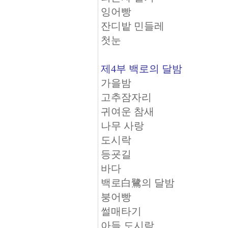
잉어빵
잔디밭 민들레
첫눈
제4부 백로의 달밤
가을밤
고추잠자리
귀여운 참새
나무 사랑
도시락
등굣길
바다
백로白鷺의 달밤
붕어빵
썰매타기
아들 도시락