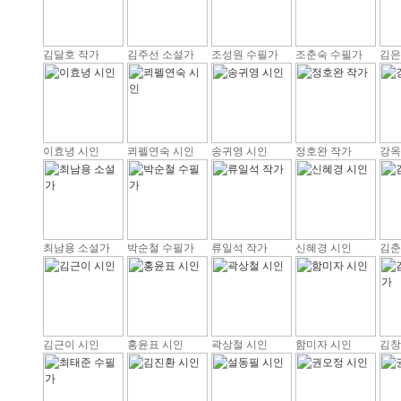
김달호 작가
김주선 소설가
조성원 수필가
조춘숙 수필가
김은
이효녕 시인
쾨펠연숙 시인
송귀영 시인
정호완 작가
강옥
최남용 소설가
박순철 수필가
류일석 작가
신혜경 시인
김춘
김근이 시인
홍윤표 시인
곽상철 시인
함미자 시인
김창