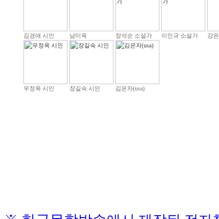
김경애 시인
남미옥
장석순 소설가
이인규 소설가
강은
우정옥 시인
장길숙 시인
김은자(usa)