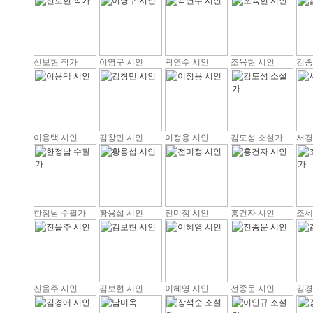
신보현 작가
이영구 시인
곽연수 시인
조육현 시인
김종
이용택 시인
김창민 시인
이정용 시인
김도성 소설가
서경
한정남 수필가
황용섭 시인
전미정 시인
홍건자 시인
조세
진을주 시인
김보현 시인
이혜영 시인
전종문 시인
김경