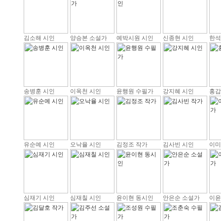
김소해 시인
양승본 소설가
예박시원 시인
신종현 시인
한석
송병훈 시인
이옥천 시인
윤행원 수필가
강지혜 시인
홍갑
유순예 시인
오낙율 시인
김정조 작가
김사빈 시인
이미
심재기 시인
심재칠 시인
윤이현 동시인
안은순 소설가
이윤