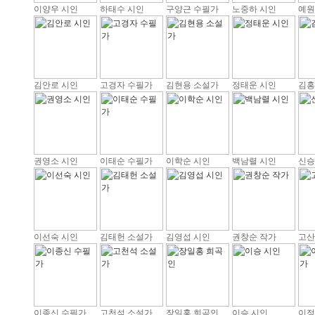
이양우 시인
하태수 시인
구양근 수필가
노중하 시인
예원
김안로 시인
고경자 수필가
김현용 소설가
정태운 시인
김홍
권영소 시인
이태순 수필가
이학순 시인
백남렬 시인
신승
이선숙 시인
김태헌 소설가
김영섭 시인
권창순 작가
고산
이종신 수필가
고천석 소설가
장일홍 희곡인
이승 시인
이정