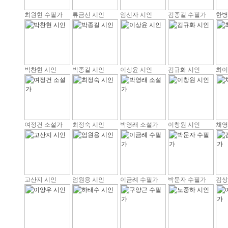
최원현 수필가
류금선 시인
임선자 시인
김종길 수필가
한병
박찬현 시인
박종길 시인
이상윤 시인
김규화 시인
최이
여정건 소설가
최정숙 시인
박영래 소설가
이창원 시인
채영
고산지 시인
엄원용 시인
이금례 수필가
박문자 수필가
김상