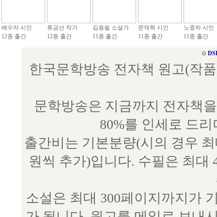
배수자 시인
류금선 작가
김용필 소설가
문재학 시인
노중하 시인
12종 출간
12종 출간
11종 출간
11종 출간
11종 출간
⊙
DS
한국문학방송 전자책 원고(작품) 접수
문학방송은 지금까지 전자책을 
80%를 인세로 드
출간비는 기본분량(시의 경우 최대 
원씩 추가)입니다. 수필은 최대 
소설은 최대 300페이지까지가 
가 됩니다. 원고를 메일로 보