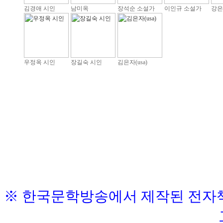
김경애 시인
남미옥
장석순 소설가
이인규 소설가
강은
우정옥 시인
장길숙 시인
김은자(usa)
※ 한국문학방송에서 제작된 전자책