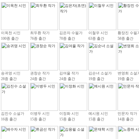
이옥천 시인
최두환 작가
김은자 수필가
이철우 시인
황장진 수필
100종 출간
76종 출간
70종 출간
63종 출간
58종 출간
송귀영 시인
권창순 작가
김여울 작가
김순녀 소설가
변영희 소설
28종 출간
24종 출간
24종 출간
19종 출간
19종 출간
김진수 소설가
이병두 시인
이정화 시인
예시원 시인
민문자 작가
16종 출간
15종 출간
15종 출간
15종 출간
14종 출간