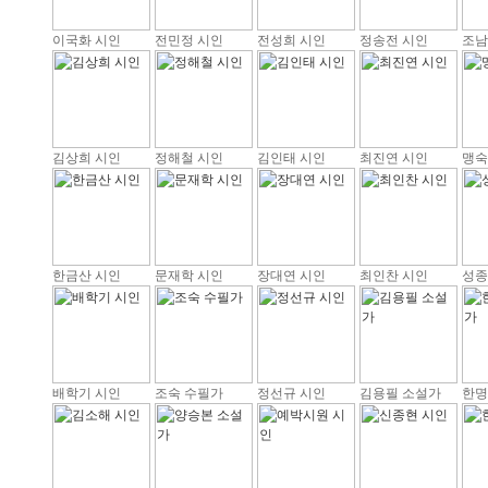
이국화 시인
전민정 시인
전성희 시인
정송전 시인
조남
김상희 시인
정해철 시인
김인태 시인
최진연 시인
맹숙
한금산 시인
문재학 시인
장대연 시인
최인찬 시인
성종
배학기 시인
조숙 수필가
정선규 시인
김용필 소설가
한명