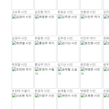
고순옥 시인
김진항 작가
최정순 시인
안종관 시인
강인
김경자 시인
최동현 시인
김주관 시인
이진우 작가
한화
최면열 시인
홍당무 작가
김기산 시인
윤진원 시인
방우
조진태 수필가
문경자 시인
송재철 시인
박병문 시인
손정