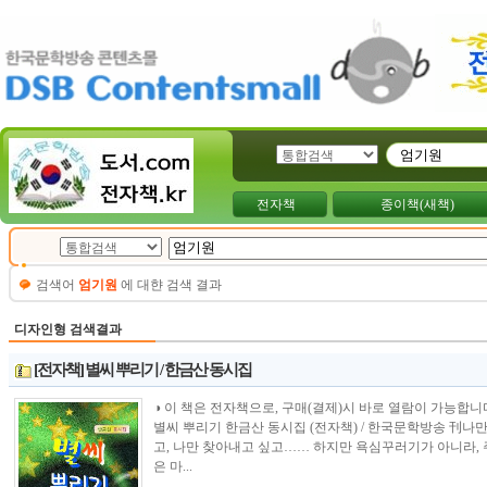
전자책
종이책(새책)
검색어
엄기원
에 대햔 검색 결과
디자인형 검색결과
[전자책] 별씨 뿌리기 / 한금산 동시집
◑ 이 책은 전자책으로, 구매(결제)시 바로 열람이 가능합니다.----------------
별씨 뿌리기 한금산 동시집 (전자책) / 한국문학방송 刊나만 
고, 나만 찾아내고 싶고…… 하지만 욕심꾸러기가 아니라,
은 마...