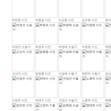
박찬현 시인
박종길 시인
이상윤 시인
김규화 시인
최이
여정건 소설가
최정숙 시인
박영래 소설가
이창원 시인
채영
고산지 시인
엄원용 시인
이금례 수필가
박문자 수필가
김상
이양우 시인
하태수 시인
구양근 수필가
노중하 시인
예원