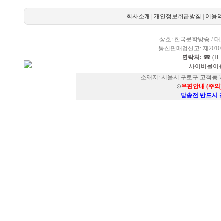
회사소개
|
개인정보취급방침
|
이용
상호: 한국문학방송 / 대표
통신판매업신고: 제2010-
연락처:
☎ (H.P
사이버몰이용
소재지: 서울시 구로구 고척동 73
⊙
우편안내 (주의
발송전 반드시 