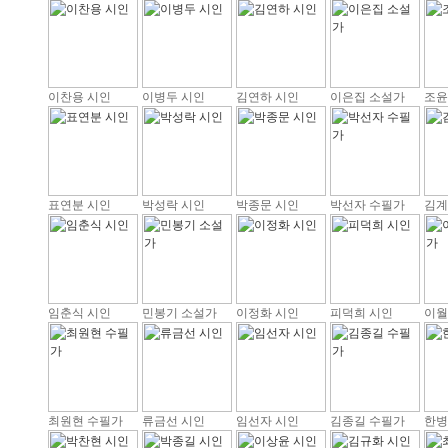
이찬용 시인
이병두 시인
김연하 시인
이은집 소설가
조윤
표연분 시인
박성락 시인
박종문 시인
박선자 수필가
김계
임춘식 시인
민봉기 소설가
이정화 시인
피덕희 시인
이월
최원현 수필가
류금선 시인
임선자 시인
김종길 수필가
한병