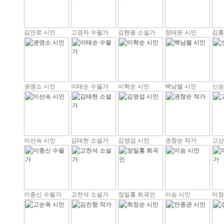
김안로 시인
고경자 수필가
김현용 소설가
정태운 시인
김홍
권영소 시인
이태순 수필가
이학순 시인
백남렬 시인
신승
이선숙 시인
김태헌 소설가
김영섭 시인
권창순 작가
고산
이종신 수필가
고천석 소설가
장일홍 희곡인
이승 시인
이정