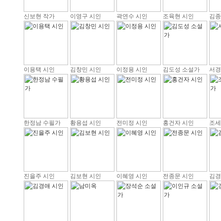
신보현 작가
이영구 시인
곽연수 시인
조육현 시인
김종
이용택 시인
김창민 시인
이정용 시인
김도성 소설가
서경
한정남 수필가
황용섭 시인
전미정 시인
홍건자 시인
조세
진을주 시인
김보현 시인
이혜영 시인
전종문 시인
김경