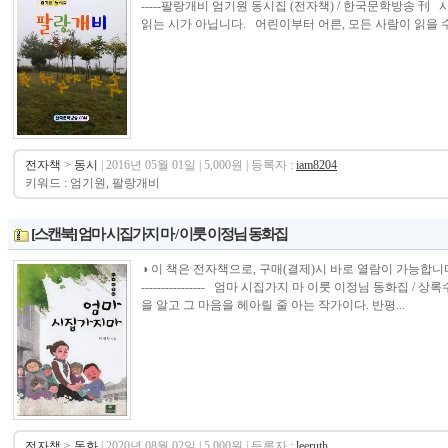
-----팔랑개비 엄기원 동시집 (전자책) / 한국문학방송 刊 
읽는 시가 아닙니다. 어린이부터 어른, 모든 사람이 읽을 수 
전자책
>
동시
| 2016년 05월 01일 | 5,000원 | 등록자 :
iam8204
키워드 : 엄기원, 팔랑개비
[스캔북] 엄마 시집가지 마 / 이룻 이정님 동화집
◑ 이 책은 전자책으로, 구매(결제)시 바로 열람이 가능합니다. --------------
---------------- 엄마 시집가지 마 이룻 이정님 동화집
을 알고 그 마음을 헤아릴 줄 아는 작가이다. 반평...
전자책
>
동화
| 2020년 08월 02일 | 5,000원 | 등록자 :
leeruth