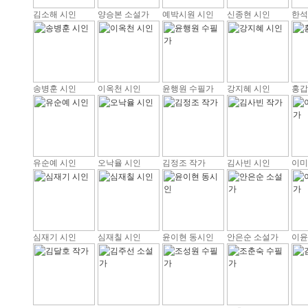
김소해 시인
양승본 소설가
예박시원 시인
신종현 시인
한석
송병훈 시인
이옥천 시인
윤행원 수필가
강지혜 시인
홍갑
유순예 시인
오낙율 시인
김정조 작가
김사빈 시인
이미
심재기 시인
심재칠 시인
윤이현 동시인
안은순 소설가
이윤