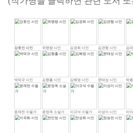
(작가명을 클릭하면 관련 도서 또
강호인 시인
위맹량 시인
김경희 시인
김관형 시인
김대
박덕규 시인
김형출 시인
김혜영 시인
문태성 시인
박봉
윤재천 수필가
윤정옥 소설가
이규석 수필가
이성이 시인
이아