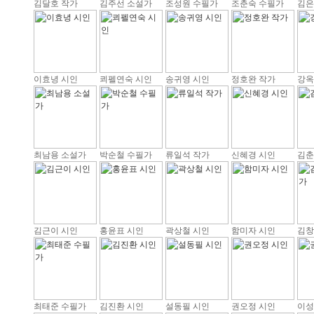
김달호 작가
김주선 소설가
조성원 수필가
조춘숙 수필가
김은
이효녕 시인
쾨펠연숙 시인
송귀영 시인
정호완 작가
강옥
최남용 소설가
박순철 수필가
류일석 작가
신혜경 시인
김춘
김근이 시인
홍윤표 시인
곽상철 시인
함미자 시인
김창
최태준 수필가
김진환 시인
설동필 시인
권오정 시인
이성