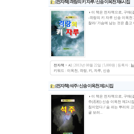
[전자책] 격랑의 키 자루 / 신송 이옥천 제6시집
◑ 이 책은 전자책으로, 구매(결제)시 바로 
-격랑의 키 자루 신송 이옥천 
찰라/ 가슴에 남는 것은 춥고 아픈
전자책
>
시
| 2013년 08월 22일 | 5,000원 | 등록자 :
l
키워드 : 이옥천, 격랑, 키, 자루, 신송
[전자책] 석주 / 신송 이옥천 제2시집
◑ 이 책은 전자책으로, 구매(결제)시 바로
주(石柱) 신송 이옥천 제2시
침이었다.// 숨 쉬는 뿌리의 
굴 보러...