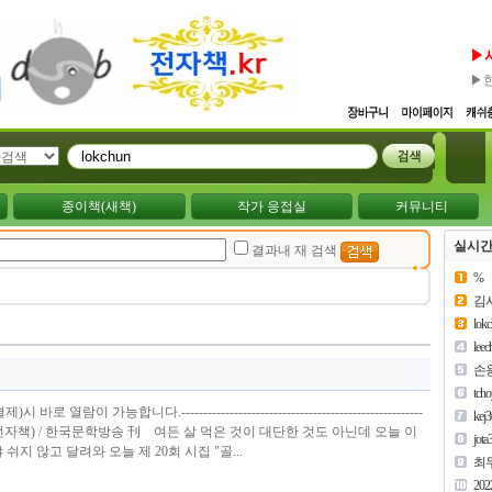
▶
▶
종이책(새책)
작가 응접실
커뮤니티
실시간
결과내 재 검색
%
김
lok
lee
손
tch
열람이 가능합니다.-------------------------------------------------------
kej
(전자책) / 한국문학방송 刊 여든 살 먹은 것이 대단한 것도 아닌데 오늘 이
jota
지 않고 달려와 오늘 제 20회 시집 "골...
최
202