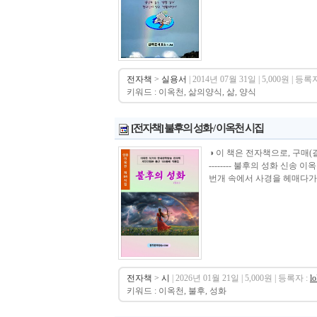
전자책
>
실용서
| 2014년 07월 31일 | 5,000원 | 등록자
키워드 : 이옥천, 삶의양식, 삶, 양식
[전자책] 불후의 성화 / 이옥천 시집
◑ 이 책은 전자책으로, 구매(결제)시 바로 
-------- 불후의 성화 신
번개 속에서 사경을 헤매다가 
전자책
>
시
| 2026년 01월 21일 | 5,000원 | 등록자 :
l
키워드 : 이옥천, 불후, 성화