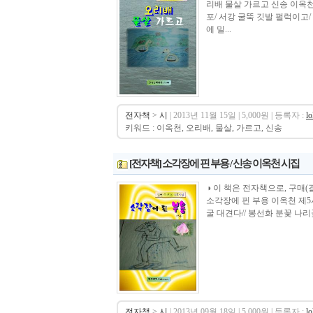
리배 물살 가르고 신송 이옥천 
포/ 서강 굴뚝 깃발 펄럭이고
에 밀...
전자책
>
시
| 2013년 11월 15일 | 5,000원 | 등록자 :
l
키워드 : 이옥천, 오리배, 물살, 가르고, 신송
[전자책] 소각장에 핀 부용 / 신송 이옥천 시집
◑ 이 책은 전자책으로, 구매(결제) 후 바로
소각장에 핀 부용 이옥천 제5시
굴 대견다// 봉선화 분꽃 나리
전자책
>
시
| 2013년 09월 18일 | 5,000원 | 등록자 :
l