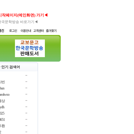
시작페이지(메인화면) 가기◀
한국문학방송 바로가기◀
 인기 검색어
사빈
chun
cheolwoo
용상
oydh
3025
3651
두환
2