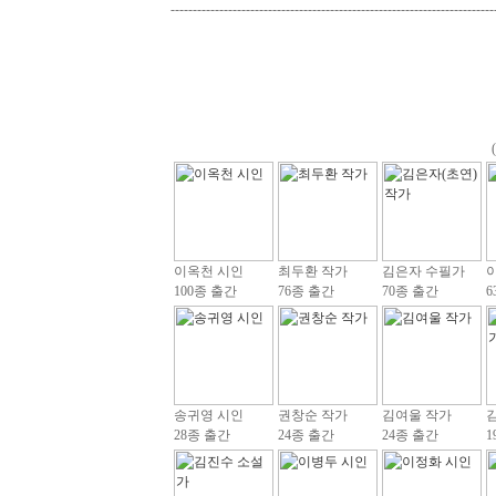
-------------------------------------------------------------------------
이옥천 시인
최두환 작가
김은자 수필가
100종 출간
76종 출간
70종 출간
6
송귀영 시인
권창순 작가
김여울 작가
28종 출간
24종 출간
24종 출간
1