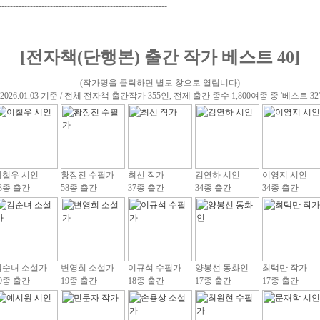
-----------------------------------------------------------
[전자책(단행본) 출간 작가 베스트 40]
(작가명을 클릭하면 별도 창으로 열립니다)
(2026.01.03 기준 / 전체 전자책 출간작가 355인, 전제 출간 종수 1,800여종 중 '베스트 32'
이철우 시인
황장진 수필가
최선 작가
김연하 시인
이영지 시인
3종 출간
58종 출간
37종 출간
34종 출간
34종 출간
김순녀 소설가
변영희 소설가
이규석 수필가
양봉선 동화인
최택만 작가
9종 출간
19종 출간
18종 출간
17종 출간
17종 출간