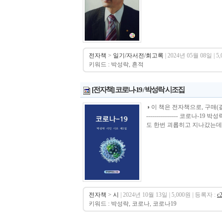
전자책
>
일기/자서전/회고록
| 2024년 05월 08일 | 5
키워드 : 박성락, 흔적
[전자책] 코로나-19 / 박성락 시조집
◑ 이 책은 전자책으로, 구매(결제)시 바로 
---------------- 코
도 한번 괴롭히고 지나갔는데, 
전자책
>
시
| 2024년 10월 13일 | 5,000원 | 등록자 :
c
키워드 : 박성락, 코로나, 코로나19