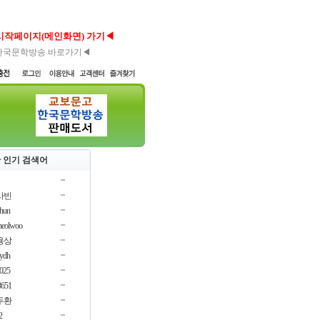
시작페이지(메인화면) 가기◀
한국문학방송 바로가기◀
 인기 검색어
사빈
chun
cheolwoo
용상
oydh
3025
3651
두환
2