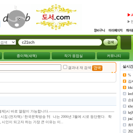
▶
▶
종이책(새책)
작가 응접실
커뮤니티
실시간
결과내 재 검색
%
김
lok
lee
손
tch
열람이 가능합니다.-------------------------------------------------------
kej
성락 시집 (전자책) / 한국문학방송 刊 나는 2006년 3월에 시로 등단했다. 학
jota
시인이 되고자 하는 가장 큰 이유는 이...
최
202