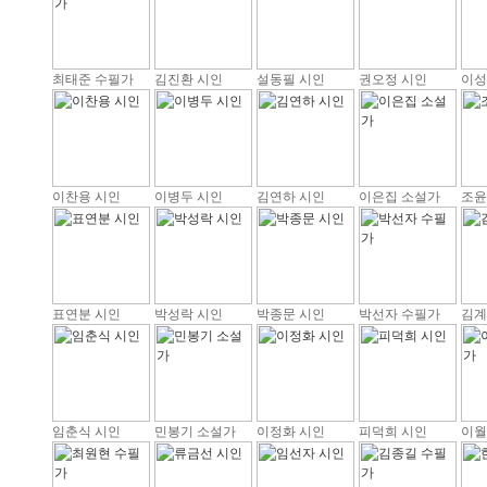
최태준 수필가
김진환 시인
설동필 시인
권오정 시인
이성
이찬용 시인
이병두 시인
김연하 시인
이은집 소설가
조윤
표연분 시인
박성락 시인
박종문 시인
박선자 수필가
김계
임춘식 시인
민봉기 소설가
이정화 시인
피덕희 시인
이월