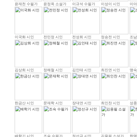
윤재천 수필가
윤정옥 소설가
이규석 수필가
이성이 시인
이아
이국화 시인
전민정 시인
전성희 시인
정송전 시인
조남
김상희 시인
정해철 시인
김인태 시인
최진연 시인
맹숙
한금산 시인
문재학 시인
장대연 시인
최인찬 시인
성종
배학기 시인
조숙 수필가
정선규 시인
김용필 소설가
한명