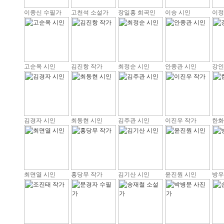
이종신 수필가
고천석 소설가
장일홍 희곡인
이승 시인
이정
고순옥 시인
김진항 작가
최정순 시인
안종관 시인
강인
김경자 시인
최동현 시인
김주관 시인
이진우 작가
한화
최면열 시인
홍당무 작가
김기산 시인
윤진원 시인
방우