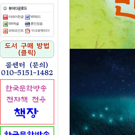
아래아한글
MS워드
MS엑셀
훈민정음
아크로벳리더
파워포인트