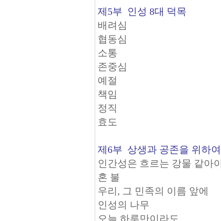
제5부 인성 8대 덕목
배려심
협동심
소통
존중심
예절
책임
정직
효도
제6부 상생과 공존을 위하여
인간성은 흐르는 강물 같아
혼 불
우리, 그 민족의 이름 앞에
인성의 나무
오늘 하루만이라도…