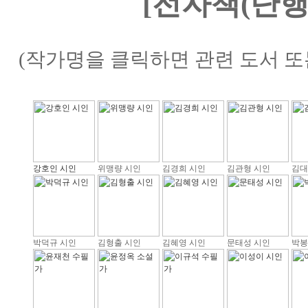
[전자책(단행
(작가명을 클릭하면 관련 도서 또
강호인 시인
위맹량 시인
김경희 시인
김관형 시인
김대
박덕규 시인
김형출 시인
김혜영 시인
문태성 시인
박봉