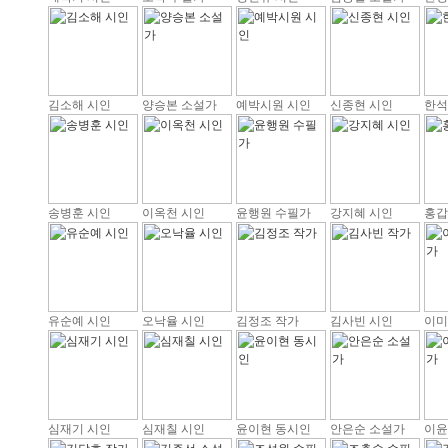
김소해 시인
양승본 소설가
예박시원 시인
신종현 시인
한석
송병훈 시인
이옥천 시인
윤행원 수필가
강지혜 시인
홍갑
유순예 시인
오낙율 시인
김정조 작가
김사빈 시인
이미
심재기 시인
심재칠 시인
윤이현 동시인
안은순 소설가
이윤