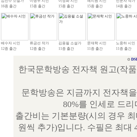
김진수 소설가
이병두 시인
이정화 시인
예시원 시인
민문자 작가
16종 출간
15종 출간
15종 출간
15종 출간
14종 출간
배수자 시인
류금선 작가
김용필 소설가
문재학 시인
노중하 시인
12종 출간
12종 출간
11종 출간
11종 출간
11종 출간
⊙
DS
한국문학방송 전자책 원고(작품) 접수
문학방송은 지금까지 전자책을 
80%를 인세로 드
출간비는 기본분량(시의 경우 최대 
원씩 추가)입니다. 수필은 최대 