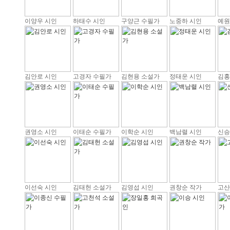
이양우 시인
하태수 시인
구양근 수필가
노중하 시인
예원
김안로 시인
고경자 수필가
김현용 소설가
정태운 시인
김홍
권영소 시인
이태순 수필가
이학순 시인
백남렬 시인
신승
이선숙 시인
김태헌 소설가
김영섭 시인
권창순 작가
고산