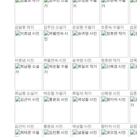
김달호 작가
김주선 소설가
조성원 수필가
조춘숙 수필가
김은
이효녕 시인
쾨펠연숙 시인
송귀영 시인
정호완 작가
강옥
최남용 소설가
박순철 수필가
류일석 작가
신혜경 시인
김춘
김근이 시인
홍윤표 시인
곽상철 시인
함미자 시인
김창