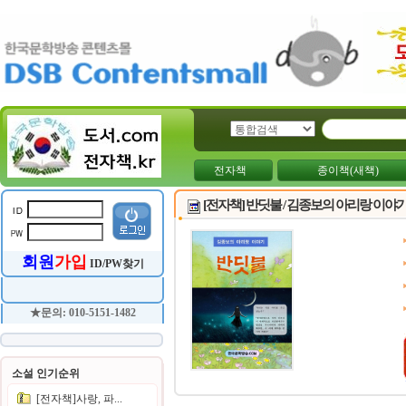
전자책
종이책(새책)
[전자책] 반딧불 / 김종보의 아리랑 이야
회원
가입
ID/PW찾기
★문의: 010-5151-1482
소설 인기순위
[전자책]사랑, 파...