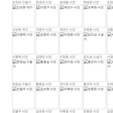
조진태 수필가
문경자 시인
송재철 시인
박병문 시인
손정
신보현 작가
이영구 시인
곽연수 시인
조육현 시인
김종
이용택 시인
김창민 시인
이정용 시인
김도성 소설가
서경
한정남 수필가
황용섭 시인
전미정 시인
홍건자 시인
조세
진을주 시인
김보현 시인
이혜영 시인
전종문 시인
김경