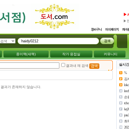
▶
▶
종이책(새책)
작가 응접실
커뮤니티
실시간
결과내 재 검색
%
김
lok
 결과가 존재하지 않습니다.
lee
손
tch
kej
jota
최
202