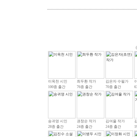
-------------------------------------------------------------------------
이옥천 시인
최두환 작가
김은자 수필가
100종 출간
76종 출간
70종 출간
6
송귀영 시인
권창순 작가
김여울 작가
28종 출간
24종 출간
24종 출간
1