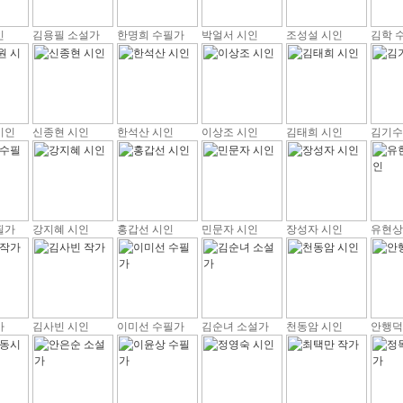
인
김용필 소설가
한명희 수필가
박얼서 시인
조성설 시인
김학 
시인
신종현 시인
한석산 시인
이상조 시인
김태희 시인
김기수
필가
강지혜 시인
홍갑선 시인
민문자 시인
장성자 시인
유현상
가
김사빈 시인
이미선 수필가
김순녀 소설가
천동암 시인
안행덕