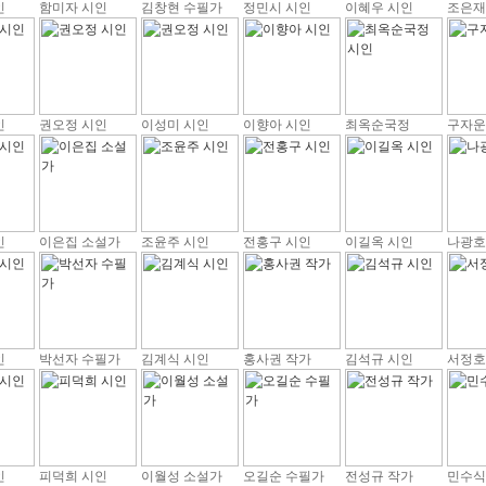
인
함미자 시인
김창현 수필가
정민시 시인
이혜우 시인
조은재
인
권오정 시인
이성미 시인
이향아 시인
최옥순국정
구자운
인
이은집 소설가
조윤주 시인
전홍구 시인
이길옥 시인
나광호
인
박선자 수필가
김계식 시인
홍사권 작가
김석규 시인
서정호
인
피덕희 시인
이월성 소설가
오길순 수필가
전성규 작가
민수식