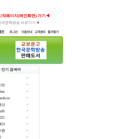
시작페이지(메인화면) 가기◀
한국문학방송 바로가기◀
 인기 검색어
사빈
chun
cheolwoo
용상
oydh
3025
3651
두환
2