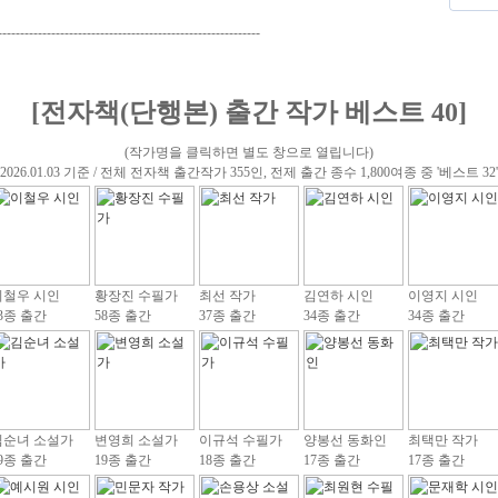
-----------------------------------------------------------
[전자책(단행본) 출간 작가 베스트 40]
(작가명을 클릭하면 별도 창으로 열립니다)
(2026.01.03 기준 / 전체 전자책 출간작가 355인, 전제 출간 종수 1,800여종 중 '베스트 32'
이철우 시인
황장진 수필가
최선 작가
김연하 시인
이영지 시인
3종 출간
58종 출간
37종 출간
34종 출간
34종 출간
김순녀 소설가
변영희 소설가
이규석 수필가
양봉선 동화인
최택만 작가
9종 출간
19종 출간
18종 출간
17종 출간
17종 출간