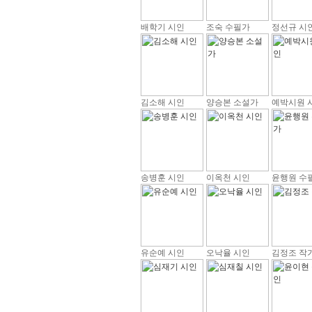
배학기 시인
조숙 수필가
정선규 시
김소해 시인
양승본 소설가
예박시원 
송병훈 시인
이옥천 시인
윤행원 수
유순예 시인
오낙율 시인
김정조 작