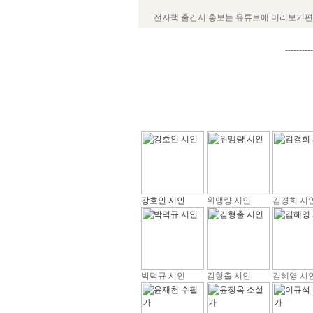
전자책 출간시 홍보는 유튜브에 미리보기편을
----------
강호인 시인
위맹량 시인
김경희 시
박덕규 시인
김형출 시인
김혜영 시