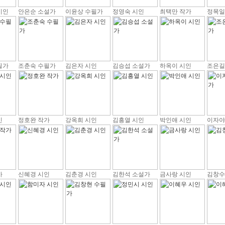
시인
안은순 소설가
이윤상 수필가
정영숙 시인
최택만 작가
정목일
필가
조춘숙 수필가
김은자 시인
김승섭 소설가
하옥이 시인
조은길
인
정호완 작가
강옥희 시인
김흥열 시인
박인애 시인
이자야
가
신혜경 시인
김춘경 시인
김한석 소설가
금사랑 시인
김창수