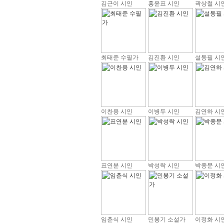
김근이 시인
홍윤표 시인
곽상철 시
최태준 수필가
김진환 시인
설동필 시
이찬용 시인
이병두 시인
김연하 시
표연분 시인
박성락 시인
박종문 시
임춘식 시인
민봉기 소설가
이정화 시