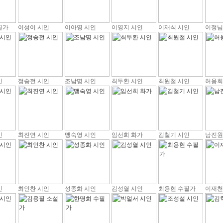
필가
이성이 시인
이아영 시인
이영지 시인
이재식 시인
이정님
인
정송전 시인
조남명 시인
최두환 시인
최원철 시인
허용회
인
최진연 시인
맹숙영 시인
임선희 화가
김철기 시인
남진원
인
최인찬 시인
성종화 시인
김성열 시인
최용현 수필가
이재천