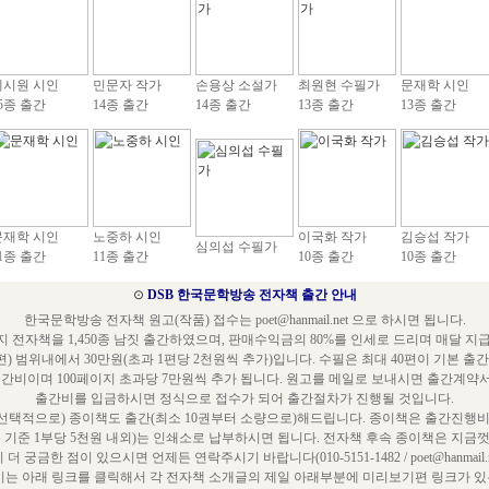
예시원 시인
민문자 작가
손용상 소설가
최원현 수필가
문재학 시인
5종 출간
14종 출간
14종 출간
13종 출간
13종 출간
문재학 시인
노중하 시인
이국화 작가
김승섭 작가
심의섭 수필가
1종 출간
11종 출간
10종 출간
10종 출간
⊙
DSB 한국문학방송 전자책 출간 안내
한국문학방송 전자책 원고(작품) 접수는 poet@hanmail.net 으로 하시면 됩니다.
 전자책을 1,450종 남짓 출간하였으며, 판매수익금의 80%를 인세로 드리며 매달 지
편) 범위내에서 30만원(초과 1편당 2천원씩 추가)입니다. 수필은 최대 40편이 기본 출
출간비이며 100페이지 초과당 7만원씩 추가 됩니다. 원고를 메일로 보내시면 출간계약
출간비를 입금하시면 정식으로 접수가 되어 출간절차가 진행될 것입니다.
택적으로) 종이책도 출간(최소 10권부터 소량으로)해드립니다. 종이책은 출간진행비
쪽 기준 1부당 5천원 내외)는 인쇄소로 납부하시면 됩니다. 전자책 후속 종이책은 지금껏
 더 궁금한 점이 있으시면 언제든 연락주시기 바랍니다(010-5151-1482 / poet@hanmail.ne
는 아래 링크를 클릭해서 각 전자책 소개글의 제일 아래부분에 미리보기편 링크가 있는