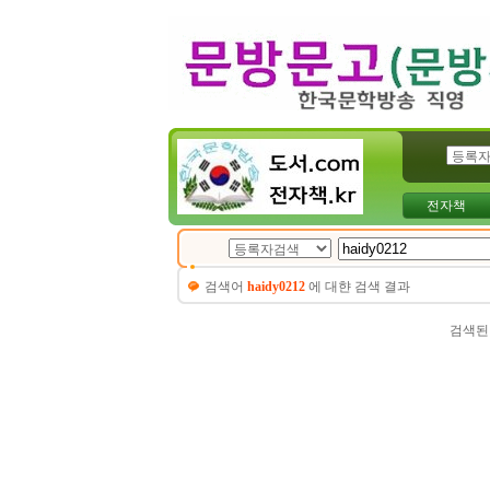
전자책
검색어
haidy0212
에 대햔 검색 결과
검색된