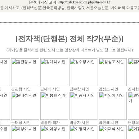
[북&매거진 코너] http://dsb.kr/section.php?thread=12
 게시하고, (인터넷신문)한국문학방송, 한국사랑N, 서울오늘신문, 네이버와 다음포
----------------------------------------------------------------------------------------------------------------
[전자책(단행본) 전체 작가(무순)]
(작가명을 클릭하면 관련 도서 또는 영상강좌 리스트가 별도 창으로 열립니다)
인
김관형 시인
김대식 시인
김수창 시인
김성조 시인
김지향
인
문태성 시인
박봉환 작가
박승자 시인
박인혜 시인
변영희