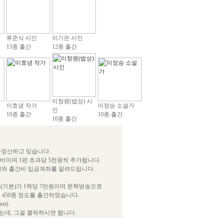
류준식 시인
이기은 시인
13종 출간
12종 출간
이창원(법성) 시
이효녕 작가
이정승 소설가
인
10종 출간
10종 출간
10종 출간
급정산하고 있습니다.
간비이며 1편 초과당 5천원씩 추가됩니다.
서와 출간비 입금계좌를 알려드립니다.
(기본)가 1책당 7만원이며 문학방송으로
 450종 정도를 출간하였습니다.
t).
데, 그걸 클릭하시면 됩니다.