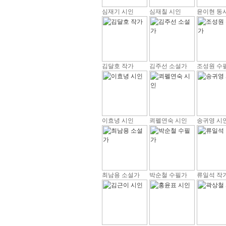
심재기 시인
심재칠 시인
윤이현 동
김달호 작가
김주선 소설가
조성원 수
이효녕 시인
쾨펠연숙 시인
송귀영 시
최남용 소설가
박순철 수필가
류일석 작