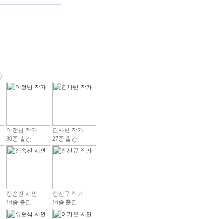
)
이정님 작가
김사빈 작가
30종 출간
27종 출간
정송전 시인
정선규 작가
16종 출간
16종 출간