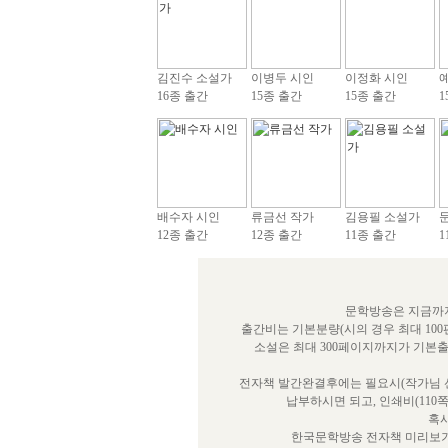
김진수 소설가
이병두 시인
이정화 시인
16종 출간
15종 출간
15종 출간
1
배수자 시인
류금선 작가
김용필 소설가
12종 출간
12종 출간
11종 출간
1
문학방송은 지금까지
출간비는 기본분량(시의 경우 최대 100
소설은 최대 300페이지까지가 기본
전자책 발간완결후에는 필요시(작가님 선
납부하시면 되고, 인쇄비(110
혹시
한국문학방송 전자책 미리보기