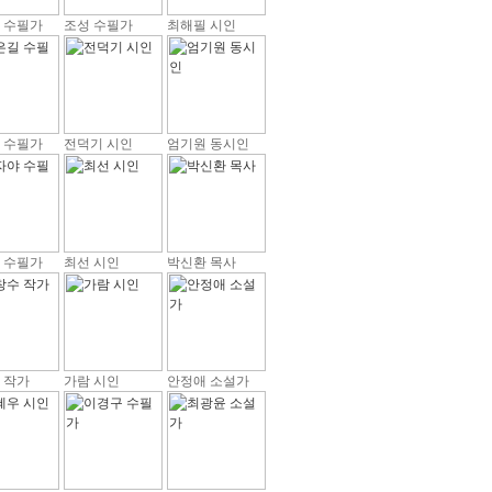
 수필가
조성 수필가
최해필 시인
 수필가
전덕기 시인
엄기원 동시인
 수필가
최선 시인
박신환 목사
 작가
가람 시인
안정애 소설가