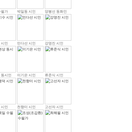
수필가
박일동 시인
양봉선 동화인
 시인
민다선 시인
강영진 시인
 동시인
이기은 시인
류준식 시인
 시인
천향미 시인
고선자 시인