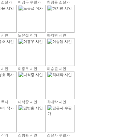
 소설가
이경구 수필가
최광윤 소설가
 시인
노유섭 작가
하지연 시인
 시인
이흥우 시인
이승원 시인
 목사
나석중 시인
최대락 시인
 작가
김병환 시인
김은자 수필가