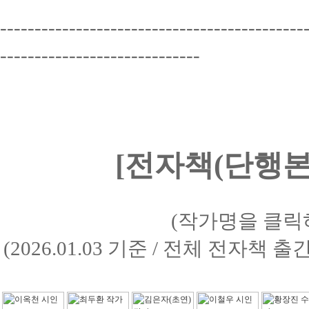
--------------------------------------------
-----------------------------
[전자책(단행본)
(작가명을 클릭
(2026.01.03 기준 / 전체 전자책 