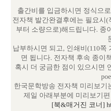
출간비를 입금하시면 정식으로 
전자책 발간완결후에는 필요시(작
부터 소량으로)해드립니다. 종
납부하시면 되고, 인쇄비(110쪽
면 됩니다. 전자책 후속 종이
혹시 더 궁금한 점이 있으시면 언제
poe
한국문학방송 전자책 미리보기는
제일 아래부분에 미리보기편 
[북&매거진 코너] http:/