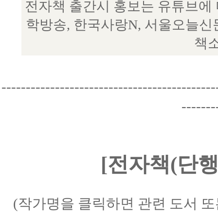
전자책 출간시 홍보는 유튜브에 
학방송, 한국사랑N, 서울오늘신
책소
--------------------------------------------
-------
[전자책(단행
(작가명을 클릭하면 관련 도서 또