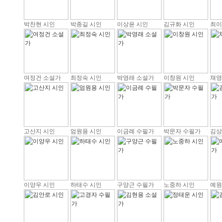
박찬현 시인
박종길 시인
이상윤 시인
김규화 시인
최이
여정건 소설가
최정숙 시인
박영래 소설가
이창원 시인
채영
고산지 시인
엄원용 시인
이금례 수필가
박문자 수필가
김상
이양우 시인
하태수 시인
구양근 수필가
노중하 시인
예원