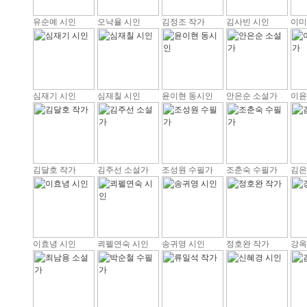
유순예 시인
오낙율 시인
김정조 작가
김사빈 시인
이미
심재기 시인
심재칠 시인
윤이현 동시인
안은순 소설가
이윤
김달호 작가
김주선 소설가
조성원 수필가
조춘숙 수필가
김은
이효녕 시인
쾨펠연숙 시인
송귀영 시인
정호완 작가
강옥