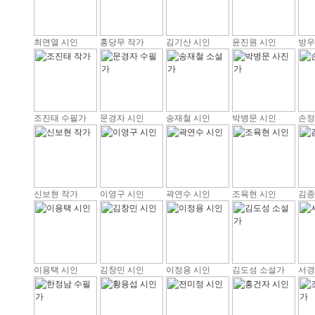
최면열 시인
홍당무 작가
김기산 시인
윤진원 시인
방우
조진태 수필가
문경자 시인
송재철 시인
박병문 시인
손정
신보현 작가
이영구 시인
곽연수 시인
조육현 시인
김종
이용택 시인
김창민 시인
이정용 시인
김도성 소설가
서경