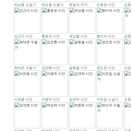
최남용 소설가
박순철 수필가
류일석 작가
신혜경 시인
김춘
김근이 시인
홍윤표 시인
곽상철 시인
함미자 시인
김창
최태준 수필가
김진환 시인
설동필 시인
권오정 시인
이성
이찬용 시인
이병두 시인
김연하 시인
이은집 소설가
조윤