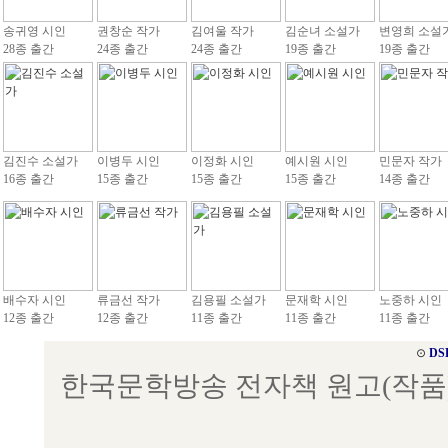
송귀영 시인
권창순 작가
김여울 작가
김순녀 소설가
변영희 소설
28종 출간
24종 출간
24종 출간
19종 출간
19종 출간
김진수 소설가
이병두 시인
이정화 시인
예시원 시인
민문자 작가
16종 출간
15종 출간
15종 출간
15종 출간
14종 출간
배수자 시인
류금선 작가
김용필 소설가
문재학 시인
노중하 시인
12종 출간
12종 출간
11종 출간
11종 출간
11종 출간
⊙
DS
한국문학방송 전자책 원고(작품) 접수