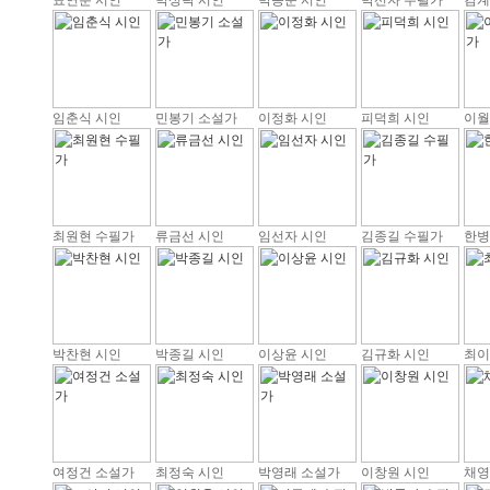
표연분 시인
박성락 시인
박종문 시인
박선자 수필가
김계
임춘식 시인
민봉기 소설가
이정화 시인
피덕희 시인
이월
최원현 수필가
류금선 시인
임선자 시인
김종길 수필가
한병
박찬현 시인
박종길 시인
이상윤 시인
김규화 시인
최이
여정건 소설가
최정숙 시인
박영래 소설가
이창원 시인
채영