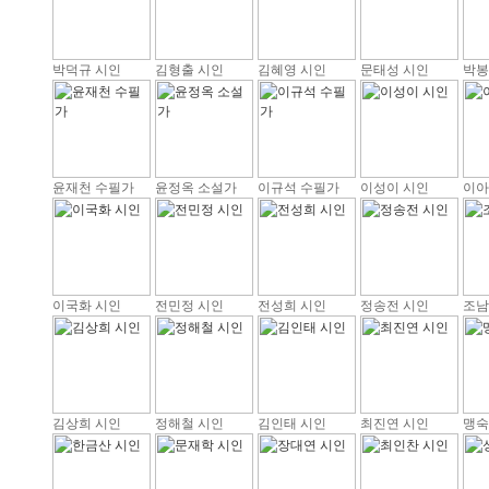
박덕규 시인
김형출 시인
김혜영 시인
문태성 시인
박봉
윤재천 수필가
윤정옥 소설가
이규석 수필가
이성이 시인
이아
이국화 시인
전민정 시인
전성희 시인
정송전 시인
조남
김상희 시인
정해철 시인
김인태 시인
최진연 시인
맹숙