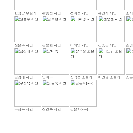
한정남 수필가
황용섭 시인
전미정 시인
홍건자 시인
조세
진을주 시인
김보현 시인
이혜영 시인
전종문 시인
김경
김경애 시인
남미옥
장석순 소설가
이인규 소설가
강은
우정옥 시인
장길숙 시인
김은자(usa)