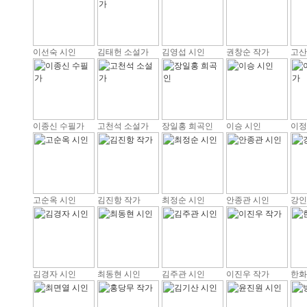
이선숙 시인
김태헌 소설가
김영섭 시인
권창순 작가
고산
이종신 수필가
고천석 소설가
장일홍 희곡인
이승 시인
이정
고순옥 시인
김진항 작가
최정순 시인
안종관 시인
강인
김경자 시인
최동현 시인
김주관 시인
이진우 작가
한화