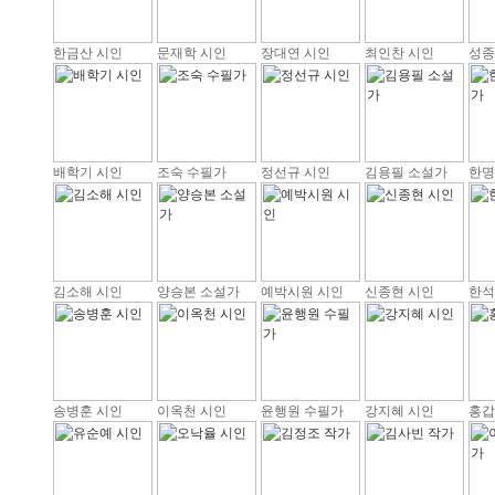
한금산 시인
문재학 시인
장대연 시인
최인찬 시인
성종
배학기 시인
조숙 수필가
정선규 시인
김용필 소설가
한명
김소해 시인
양승본 소설가
예박시원 시인
신종현 시인
한석
송병훈 시인
이옥천 시인
윤행원 수필가
강지혜 시인
홍갑