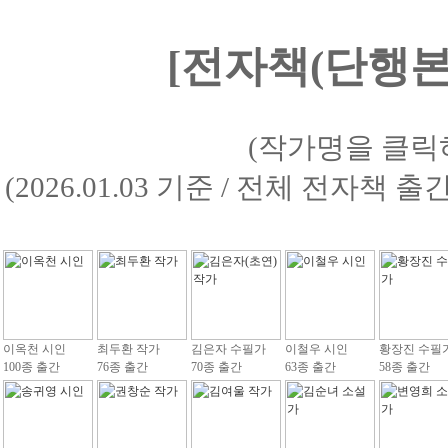
[전자책(단행본)
(작가명을 클릭
(2026.01.03 기준 / 전체 전자책 
이옥천 시인
최두환 작가
김은자 수필가
이철우 시인
황장진 수필
100종 출간
76종 출간
70종 출간
63종 출간
58종 출간