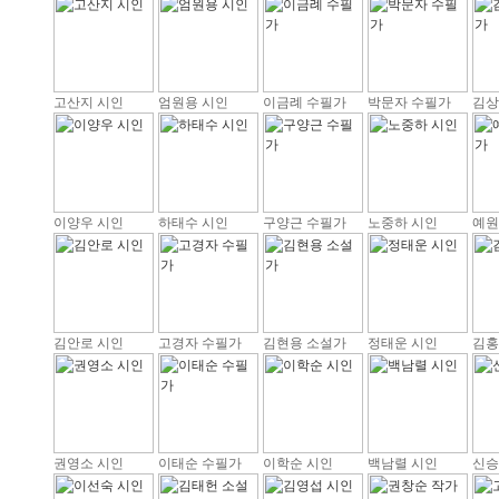
고산지 시인
엄원용 시인
이금례 수필가
박문자 수필가
김상
이양우 시인
하태수 시인
구양근 수필가
노중하 시인
예원
김안로 시인
고경자 수필가
김현용 소설가
정태운 시인
김홍
권영소 시인
이태순 수필가
이학순 시인
백남렬 시인
신승