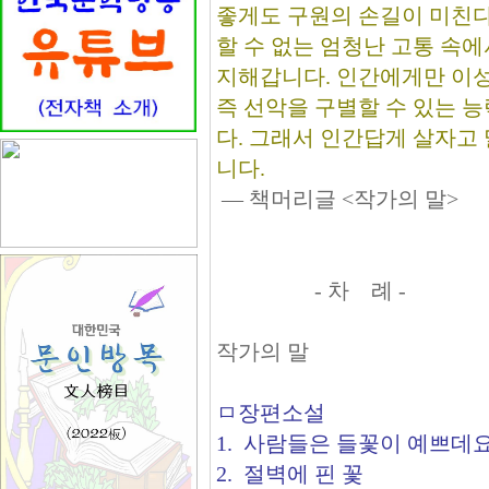
좋게도 구원의 손길이 미친다
할 수 없는 엄청난 고통 속에
지해갑니다. 인간에게만 이
즉 선악을 구별할 수 있는 
다. 그래서 인간답게 살자고
니다.
― 책머리글 <작가의 말>
- 차 례 -
작가의 말
ㅁ장편소설
1. 사람들은 들꽃이 예쁘데요
2. 절벽에 핀 꽃