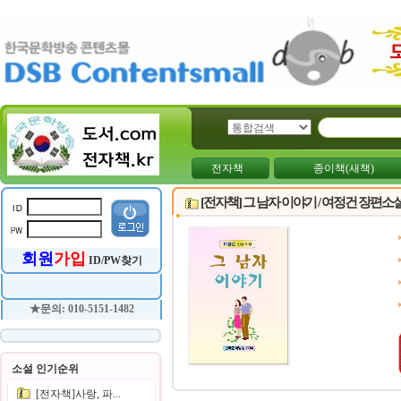
전자책
종이책(새책)
[전자책] 그 남자 이야기 / 여정건 장편소
회원
가입
ID/PW찾기
★문의: 010-5151-1482
소설 인기순위
[전자책]사랑, 파...