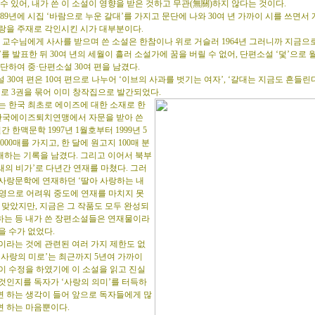
 수 있어, 내가 쓴 이 소설이 영향을 받은 것하고 무관(無關)하지 않다는 것이다.
89년에 시집 ‘바람으로 누운 갈대’를 가지고 문단에 나와 30여 년 가까이 시를 쓰면서 
사랑을 주재로 각인시킨 시가 대부분이다.
교수님에게 사사를 받으며 쓴 소설은 한참이나 위로 거슬러 1964년 그러니까 지금으로
’를 발표한 뒤 30여 년의 세월이 흘러 소설가에 꿈을 버릴 수 없어, 단편소설 ‘덫’으로
등단하여 중·단편소설 30여 편을 남겼다.
 30여 편은 10여 편으로 나누어 ‘이브의 사과를 벗기는 여자’, ‘갈대는 지금도 흔들린다
’로 3권을 묶어 이미 창작집으로 발간되었다.
 한국 최초로 에이즈에 대한 소재로 한
한국에이즈퇴치연맹에서 자문을 받아 쓴
간 한맥문학 1997년 1월호부터 1999년 5
00매를 가지고, 한 달에 원고지 100매 분
재하는 기록을 남겼다. 그리고 이어서 북부
의 비가’로 다년간 연재를 마쳤다. 그러
글사랑문학에 연재하던 ‘딸아 사랑하는 내
경영으로 어려워 중도에 연재를 마치지 못
 맞았지만, 지금은 그 작품도 모두 완성되
하는 등 내가 쓴 장편소설들은 연재물이라
을 수가 없었다.
라는 것에 관련된 여러 가지 제한도 없
‘사랑의 미로’는 최근까지 5년여 가까이
이 수정을 하였기에 이 소설을 읽고 진실
것인지를 독자가 ‘사랑의 의미’를 터득하
면 하는 생각이 들어 앞으로 독자들에게 많
면 하는 마음뿐이다.