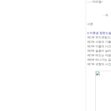
― <머리말>
- 차 례
서문
□ 이효녕 장편소
제1부 무지갯빛으
제2부 사랑의 기
제3부 이별의 시
제4부 슬픔이 날
제5부 떠도는 마
제6부 떠나가는 
제7부 귀향의 시간