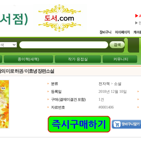
▶
▶
종이책(새책)
작가 응접실
커뮤니티
랑의 미로 하권 / 이효녕 장편소설
분류
전자책
>
소설
등록일
2018년 12월 10일
구매 (결제미결건 포함)
1건
자료번호
#0001406