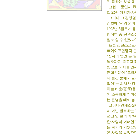
이 접하는 것을 볼
그런 때문인지 19
집 22권 거의가 
그러나 고 김병걸 
간호에 ‘생의 의미
1995년 5월호에 
창작한 중·단편소설
말도 할 수 없었다
또한 장편소설로는
국에이즈연맹과 
‘집시의 연인’은 월
월호까지 원고지 30
량으로 30회를 연
연합신문에 ‘도요새
나 월간 문예지 
딸아’는 회사가 
하는 비운(悲運)을
어 소중하게 간직
는 관념을 떼어 놓
그러나 연재소설이
이 이번 발표하는 
쓰고 일 년여 가까
한 사랑이 어떠한 
는 계기가 되었으
은 사랑을 받았으