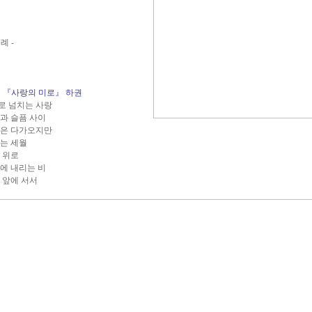
 -
설 『사랑의 미로』 하권
로 넘치는 사랑
쁨과 슬픔 사이
간은 다가오지만
리는 세월
음 위로
길에 내리는 비
 앞에 서서