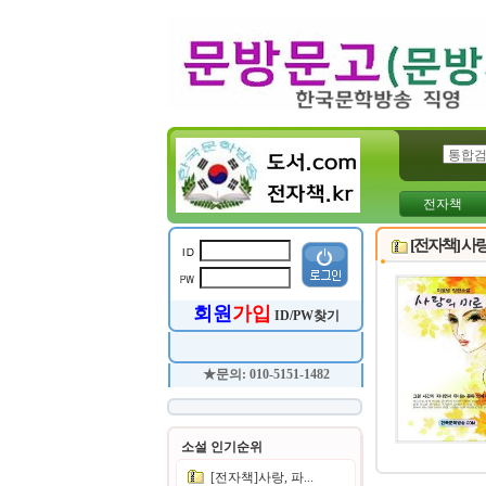
전자책
[전자책] 사
회원
가입
ID/PW찾기
★문의: 010-5151-1482
소설 인기순위
[전자책]사랑, 파...