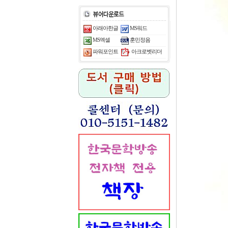
아래아한글
MS워드
MS엑셀
훈민정음
아크로벳리더
파워포인트