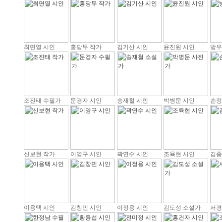
최면열 시인
홍당무 작가
김기산 시인
윤진원 시인
방우
조진태 수필가
문경자 시인
송재철 시인
박병문 시인
손정
신보현 작가
이영구 시인
곽연수 시인
조육현 시인
김종
이용택 시인
김창민 시인
이정용 시인
김도성 소설가
서경