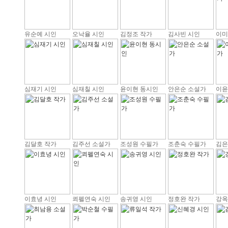
유순예 시인
오낙율 시인
김정조 작가
김사빈 시인
이미
심재기 시인
심재칠 시인
윤이현 동시인
안은순 소설가
이윤
김달호 작가
김주선 소설가
조성원 수필가
조춘숙 수필가
김은
이효녕 시인
쾨펠연숙 시인
송귀영 시인
정호완 작가
강옥