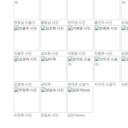
한정남 수필가
황용섭 시인
전미정 시인
홍건자 시인
조세
진을주 시인
김보현 시인
이혜영 시인
전종문 시인
김경
김경애 시인
남미옥
장석순 소설가
이인규 소설가
강은
우정옥 시인
장길숙 시인
김은자(usa)