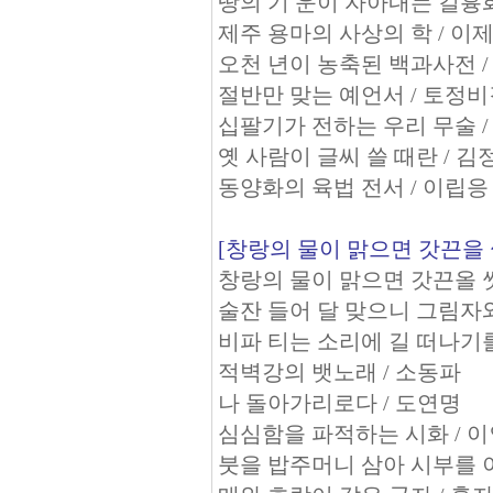
땅의 기 운이 자아내는 길흉
제주 용마의 사상의 학 / 이
오천 년이 농축된 백과사전 
절반만 맞는 예언서 / 토정
십팔기가 전하는 우리 무술 /
옛 사람이 글씨 쓸 때란 / 
동양화의 육법 전서 / 이립응
[창랑의 물이 맑으면 갓끈을
창랑의 물이 맑으면 갓끈올 
술잔 들어 달 맞으니 그림자
비파 티는 소리에 길 떠나기를
적벽강의 뱃노래 / 소동파
나 돌아가리로다 / 도연명
심심함을 파적하는 시화 / 
붓을 밥주머니 삼아 시부를 