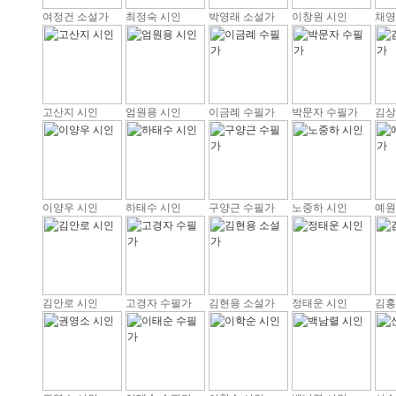
여정건 소설가
최정숙 시인
박영래 소설가
이창원 시인
채영
고산지 시인
엄원용 시인
이금례 수필가
박문자 수필가
김상
이양우 시인
하태수 시인
구양근 수필가
노중하 시인
예원
김안로 시인
고경자 수필가
김현용 소설가
정태운 시인
김홍