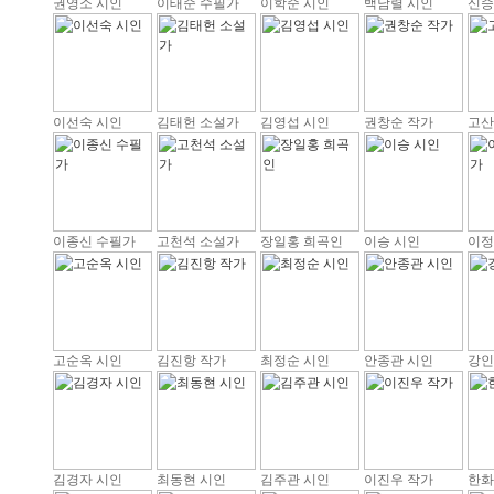
권영소 시인
이태순 수필가
이학순 시인
백남렬 시인
신승
이선숙 시인
김태헌 소설가
김영섭 시인
권창순 작가
고산
이종신 수필가
고천석 소설가
장일홍 희곡인
이승 시인
이정
고순옥 시인
김진항 작가
최정순 시인
안종관 시인
강인
김경자 시인
최동현 시인
김주관 시인
이진우 작가
한화