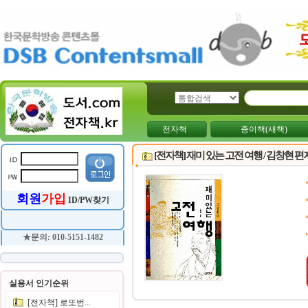
전자책
종이책(새책)
[전자책] 재미 있는 고전 여행 / 김창현 편
회원
가입
ID/PW찾기
★문의: 010-5151-1482
실용서 인기순위
[전자책] 로또번...