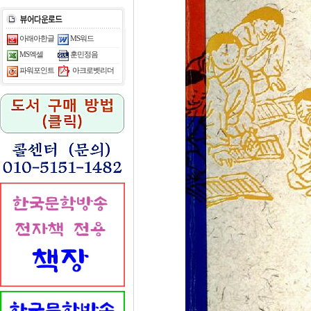
아래아한글
MS워드
MS엑셀
훈민정음
아크로벳리더
파워포인트