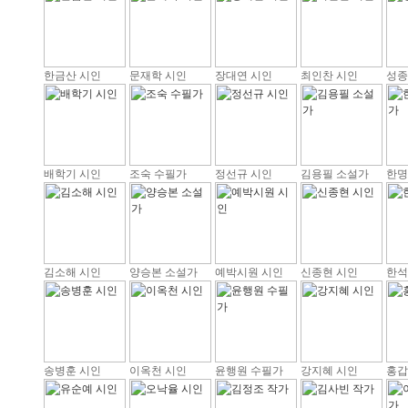
한금산 시인
문재학 시인
장대연 시인
최인찬 시인
성종
배학기 시인
조숙 수필가
정선규 시인
김용필 소설가
한명
김소해 시인
양승본 소설가
예박시원 시인
신종현 시인
한석
송병훈 시인
이옥천 시인
윤행원 수필가
강지혜 시인
홍갑