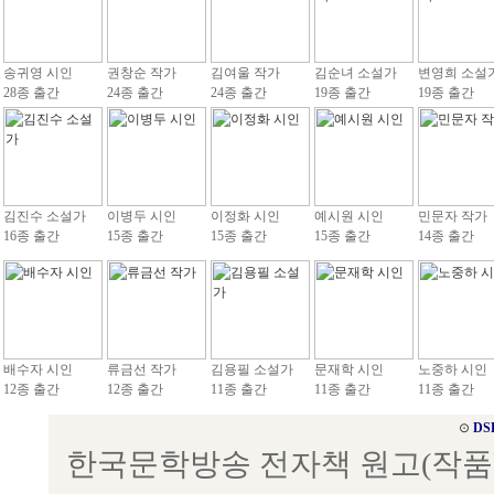
송귀영 시인
권창순 작가
김여울 작가
김순녀 소설가
변영희 소설
28종 출간
24종 출간
24종 출간
19종 출간
19종 출간
김진수 소설가
이병두 시인
이정화 시인
예시원 시인
민문자 작가
16종 출간
15종 출간
15종 출간
15종 출간
14종 출간
배수자 시인
류금선 작가
김용필 소설가
문재학 시인
노중하 시인
12종 출간
12종 출간
11종 출간
11종 출간
11종 출간
⊙
DS
한국문학방송 전자책 원고(작품) 접수