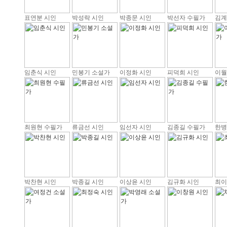
표연분 시인
박성락 시인
박종문 시인
박선자 수필가
김계
임춘식 시인
민봉기 소설가
이정화 시인
피덕희 시인
이월
최원현 수필가
류금선 시인
임선자 시인
김종길 수필가
한병
박찬현 시인
박종길 시인
이상윤 시인
김규화 시인
최이