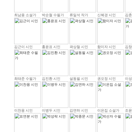
최남용 소설가
박순철 수필가
류일석 작가
신혜경 시인
김춘
김근이 시인
홍윤표 시인
곽상철 시인
함미자 시인
김창
최태준 수필가
김진환 시인
설동필 시인
권오정 시인
이성
이찬용 시인
이병두 시인
김연하 시인
이은집 소설가
조윤