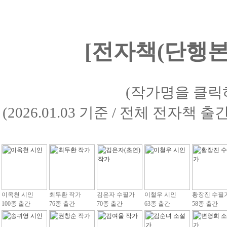
[전자책(단행본)
(작가명을 클릭
(2026.01.03 기준 / 전체 전자책 
이옥천 시인
최두환 작가
김은자 수필가
이철우 시인
황장진 수필
100종 출간
76종 출간
70종 출간
63종 출간
58종 출간