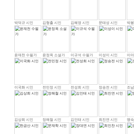
박덕규 시인
김형출 시인
김혜영 시인
문태성 시인
박봉
윤재천 수필가
윤정옥 소설가
이규석 수필가
이성이 시인
이아
이국화 시인
전민정 시인
전성희 시인
정송전 시인
조남
김상희 시인
정해철 시인
김인태 시인
최진연 시인
맹숙