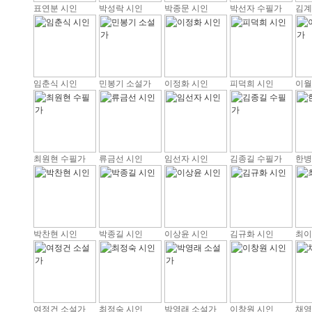
표연분 시인
박성락 시인
박종문 시인
박선자 수필가
김계
임춘식 시인
민봉기 소설가
이정화 시인
피덕희 시인
이월
최원현 수필가
류금선 시인
임선자 시인
김종길 수필가
한병
박찬현 시인
박종길 시인
이상윤 시인
김규화 시인
최이
여정건 소설가
최정숙 시인
박영래 소설가
이창원 시인
채영