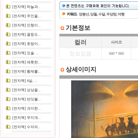
[전자책] 하늘과...
키워드
: 양봉선, 당돌, 수달, 우당탕, 여행
[전자책] 주인을...
[전자책] 인형이...
기본정보
[전자책] 꼴등도...
컬러
사이즈
[전자책] 호랑이...
정보없음
[전자책] 요술 ...
600 * 900
[전자책] 애틋한...
상세이미지
[전자책] 황제를...
[전자책] 4살, ...
[전자책] 상상을...
[전자책] 반딧불...
[전자책] 괴이한...
[전자책] 무지개...
[전자책] 수자의...