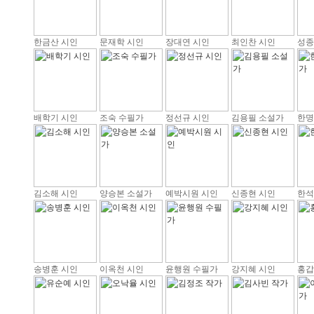
한금산 시인
문재학 시인
장대연 시인
최인찬 시인
성종
배학기 시인
조숙 수필가
정선규 시인
김용필 소설가
한명
김소해 시인
양승본 소설가
예박시원 시인
신종현 시인
한석
송병훈 시인
이옥천 시인
윤행원 수필가
강지혜 시인
홍갑