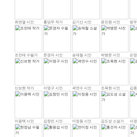
최면열 시인
홍당무 작가
김기산 시인
윤진원 시인
방우
조진태 수필가
문경자 시인
송재철 시인
박병문 시인
손정
신보현 작가
이영구 시인
곽연수 시인
조육현 시인
김종
이용택 시인
김창민 시인
이정용 시인
김도성 소설가
서경