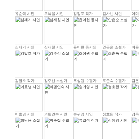
유순예 시인
오낙율 시인
김정조 작가
김사빈 시인
이미
심재기 시인
심재칠 시인
윤이현 동시인
안은순 소설가
이윤
김달호 작가
김주선 소설가
조성원 수필가
조춘숙 수필가
김은
이효녕 시인
쾨펠연숙 시인
송귀영 시인
정호완 작가
강옥