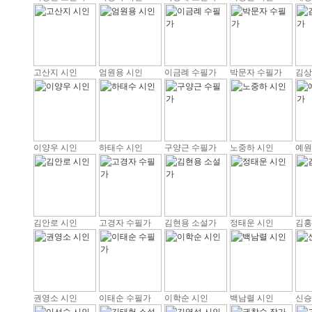
고산지 시인
엄원용 시인
이금례 수필가
박문자 수필가
김상
이양우 시인
하태수 시인
구양근 수필가
노중하 시인
예원
김안로 시인
고경자 수필가
김현용 소설가
정태운 시인
김홍
권영소 시인
이태순 수필가
이학순 시인
백남렬 시인
신승