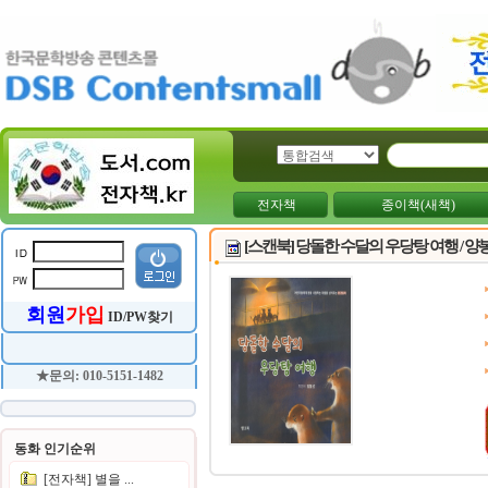
전자책
종이책(새책)
[스캔북] 당돌한 수달의 우당탕 여행 / 양
회원
가입
ID/PW찾기
★문의: 010-5151-1482
동화 인기순위
[전자책] 별을 ...