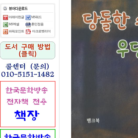
아래아한글
MS워드
MS엑셀
훈민정음
아크로벳리더
파워포인트