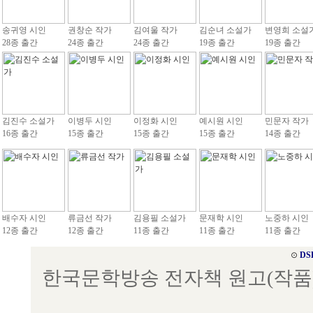
송귀영 시인
권창순 작가
김여울 작가
김순녀 소설가
변영희 소설
28종 출간
24종 출간
24종 출간
19종 출간
19종 출간
김진수 소설가
이병두 시인
이정화 시인
예시원 시인
민문자 작가
16종 출간
15종 출간
15종 출간
15종 출간
14종 출간
배수자 시인
류금선 작가
김용필 소설가
문재학 시인
노중하 시인
12종 출간
12종 출간
11종 출간
11종 출간
11종 출간
⊙
DS
한국문학방송 전자책 원고(작품) 접수