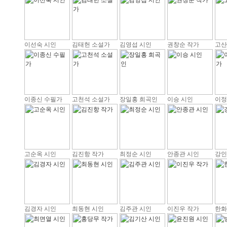
이선숙 시인
김태헌 소설가
김영섭 시인
권창순 작가
고산
이종신 수필가
고천석 소설가
장일홍 희곡인
이승 시인
이정
고순옥 시인
김진항 작가
최정순 시인
안종관 시인
강인
김경자 시인
최동현 시인
김주관 시인
이진우 작가
한화