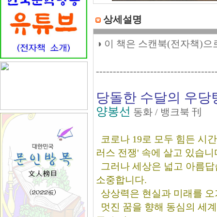
상세설명
◑ 이 책은 스캔북(전자책)으
-----------------------------------
당돌한 수달의 우당
양봉선
동화 / 뱅크북 刊
코로나 19로 모두 힘든 시간
러스 전쟁' 속에 살고 있습니
그러나 세상은 넓고 아름답습
소중합니다.
상상력은 현실과 미래를 오
멋진 꿈을 향해 동심의 세계