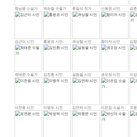
최남용 소설가
박순철 수필가
류일석 작가
신혜경 시인
김춘
김근이 시인
홍윤표 시인
곽상철 시인
함미자 시인
김창
최태준 수필가
김진환 시인
설동필 시인
권오정 시인
이성
이찬용 시인
이병두 시인
김연하 시인
이은집 소설가
조윤