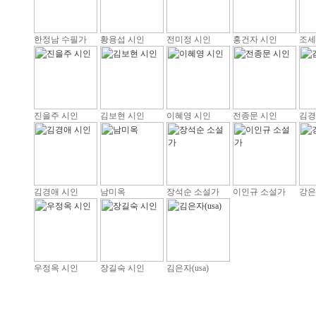
한정남 수필가
황용섭 시인
전미정 시인
홍건자 시인
조세
진을주 시인
김보현 시인
이혜영 시인
전종문 시인
김경
김경애 시인
남미옥
장석순 소설가
이인규 소설가
강은
우정옥 시인
장길숙 시인
김은자(usa)