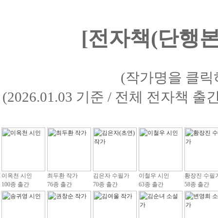
[전자책(단행본)
(작가명을 클릭
(2026.01.03 기준 / 전체 전자책 
이옥천 시인
최두환 작가
김은자 수필가
이철우 시인
황장진 수필
100종 출간
76종 출간
70종 출간
63종 출간
58종 출간