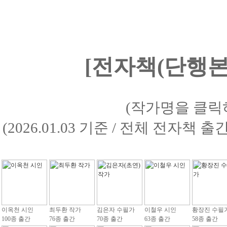
[전자책(단행본)
(작가명을 클릭
(2026.01.03 기준 / 전체 전자책 
이옥천 시인
최두환 작가
김은자 수필가
이철우 시인
황장진 수필
100종 출간
76종 출간
70종 출간
63종 출간
58종 출간