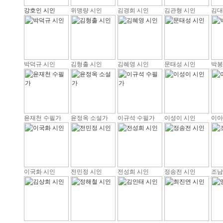
강호인 시인
위맹량 시인
김경희 시인
김관형 시인
김대
박덕규 시인
김형출 시인
김혜영 시인
문태성 시인
박봉
윤재천 수필가
윤정옥 소설가
이규석 수필가
이성이 시인
이아
이국화 시인
전민정 시인
전성희 시인
정송전 시인
조남