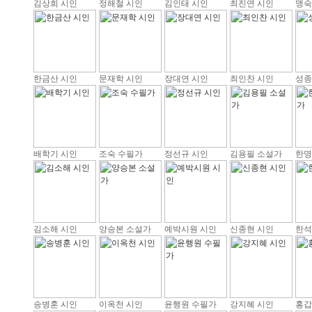
김상희 시인
정해철 시인
김인태 시인
최진연 시인
맹숙
한금산 시인
문재학 시인
장대연 시인
최인찬 시인
성종
배학기 시인
조숙 수필가
정선규 시인
김용필 소설가
한명
김소해 시인
양승본 소설가
예박시원 시인
신종현 시인
한석
송병훈 시인
이옥천 시인
윤행원 수필가
강지혜 시인
홍갑