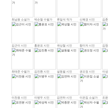
최남용 소설가
박순철 수필가
류일석 작가
신혜경 시인
김춘
김근이 시인
홍윤표 시인
곽상철 시인
함미자 시인
김창
최태준 수필가
김진환 시인
설동필 시인
권오정 시인
이성
이찬용 시인
이병두 시인
김연하 시인
이은집 소설가
조윤