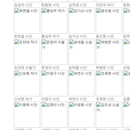
김경자 시인
최동현 시인
김주관 시인
이진우 작가
한화
최면열 시인
홍당무 작가
김기산 시인
윤진원 시인
방우
조진태 수필가
문경자 시인
송재철 시인
박병문 시인
손정
신보현 작가
이영구 시인
곽연수 시인
조육현 시인
김종