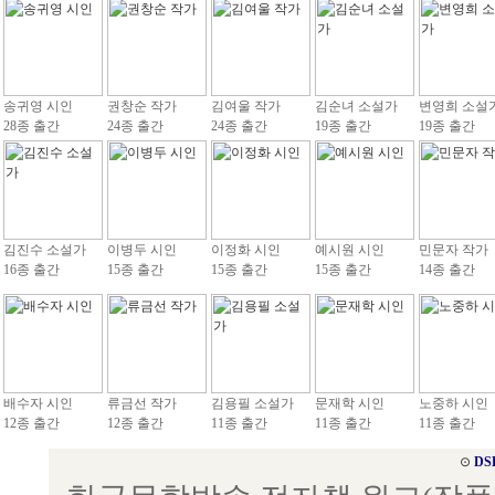
송귀영 시인
권창순 작가
김여울 작가
김순녀 소설가
변영희 소설
28종 출간
24종 출간
24종 출간
19종 출간
19종 출간
김진수 소설가
이병두 시인
이정화 시인
예시원 시인
민문자 작가
16종 출간
15종 출간
15종 출간
15종 출간
14종 출간
배수자 시인
류금선 작가
김용필 소설가
문재학 시인
노중하 시인
12종 출간
12종 출간
11종 출간
11종 출간
11종 출간
⊙
DS