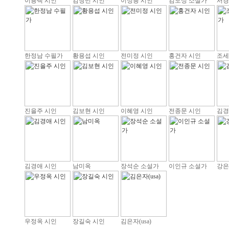
이용택 시인
김창민 시인
이정용 시인
김도성 소설가
서경
한정남 수필가
황용섭 시인
전미정 시인
홍건자 시인
조세
진을주 시인
김보현 시인
이혜영 시인
전종문 시인
김경
김경애 시인
남미옥
장석순 소설가
이인규 소설가
강은
우정옥 시인
장길숙 시인
김은자(usa)