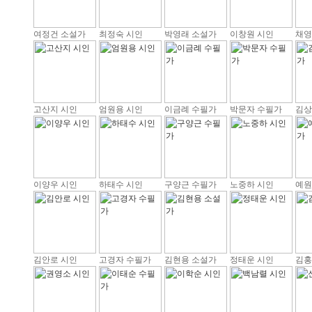
여정건 소설가
최정숙 시인
박영래 소설가
이창원 시인
채영
고산지 시인
엄원용 시인
이금례 수필가
박문자 수필가
김상
이양우 시인
하태수 시인
구양근 수필가
노중하 시인
예원
김안로 시인
고경자 수필가
김현용 소설가
정태운 시인
김홍