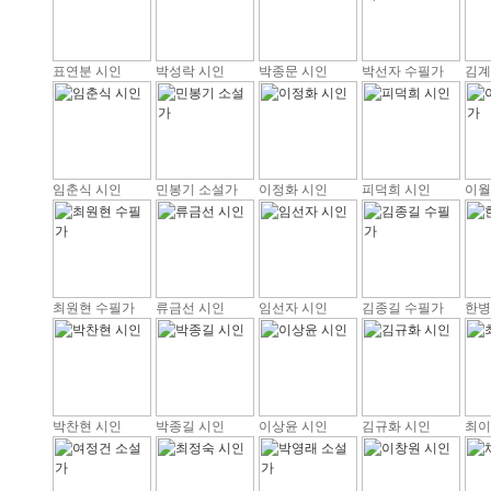
표연분 시인
박성락 시인
박종문 시인
박선자 수필가
김계
임춘식 시인
민봉기 소설가
이정화 시인
피덕희 시인
이월
최원현 수필가
류금선 시인
임선자 시인
김종길 수필가
한병
박찬현 시인
박종길 시인
이상윤 시인
김규화 시인
최이