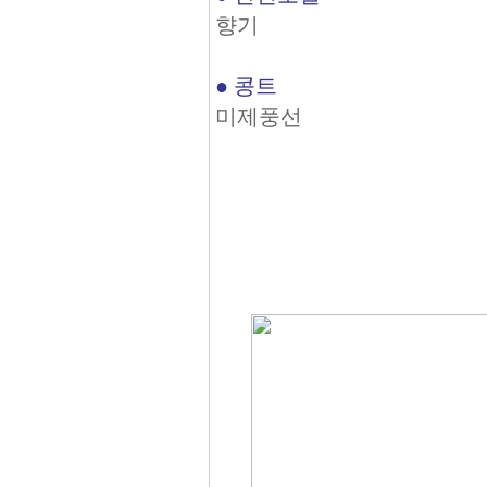
향기
● 콩트
미제풍선