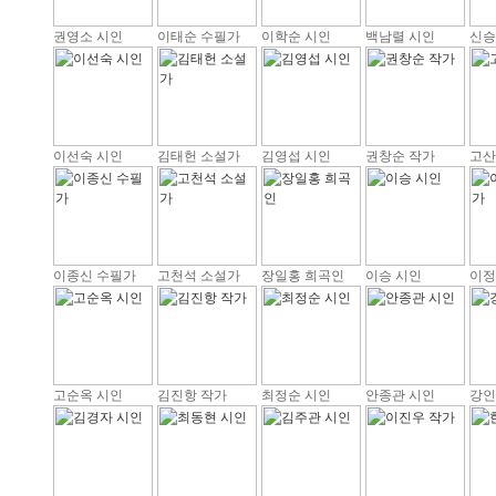
권영소 시인
이태순 수필가
이학순 시인
백남렬 시인
신승
이선숙 시인
김태헌 소설가
김영섭 시인
권창순 작가
고산
이종신 수필가
고천석 소설가
장일홍 희곡인
이승 시인
이정
고순옥 시인
김진항 작가
최정순 시인
안종관 시인
강인