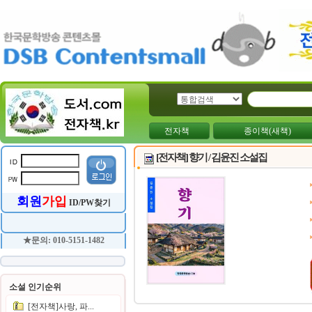
전자책
종이책(새책)
[전자책] 향기 / 김윤진 소설집
회원
가입
ID/PW찾기
★문의: 010-5151-1482
소설 인기순위
[전자책]사랑, 파...