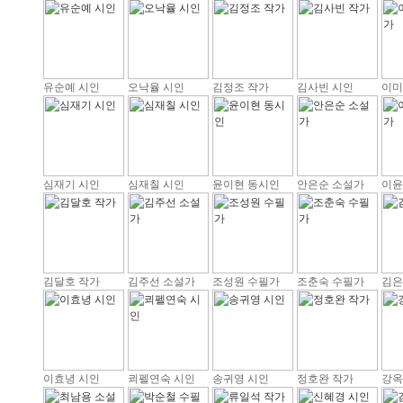
유순예 시인
오낙율 시인
김정조 작가
김사빈 시인
이미
심재기 시인
심재칠 시인
윤이현 동시인
안은순 소설가
이윤
김달호 작가
김주선 소설가
조성원 수필가
조춘숙 수필가
김은
이효녕 시인
쾨펠연숙 시인
송귀영 시인
정호완 작가
강옥