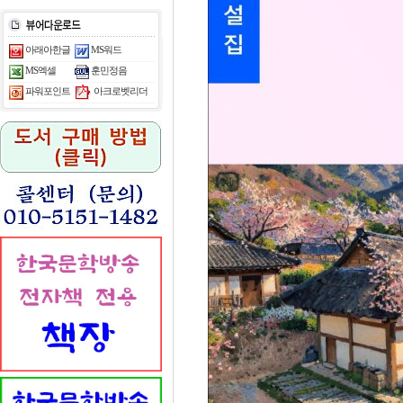
아래아한글
MS워드
MS엑셀
훈민정음
아크로벳리더
파워포인트