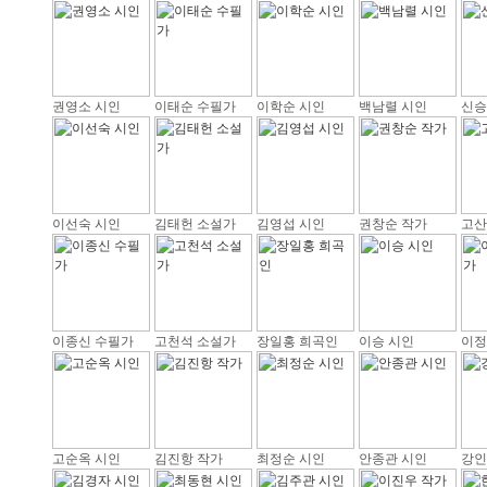
권영소 시인
이태순 수필가
이학순 시인
백남렬 시인
신승
이선숙 시인
김태헌 소설가
김영섭 시인
권창순 작가
고산
이종신 수필가
고천석 소설가
장일홍 희곡인
이승 시인
이정
고순옥 시인
김진항 작가
최정순 시인
안종관 시인
강인