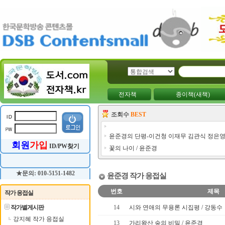
전자책
종이책(새책)
조회수
BEST
윤준경의 단평-이건청 이재무 김관식 정은영
회원
가입
ID/PW찾기
꽃의 나이 / 윤준경
★문의: 010-5151-1482
윤준경 작가 응접실
번호
제목
작가 응접실
작가별게시판
14
시와 연애의 무용론 시집평 / 강동수
강지혜 작가 응접실
13
가리왕산 숲의 비밀 / 윤준경