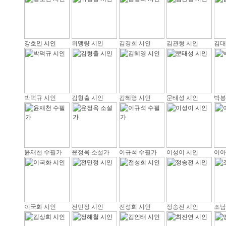
강호인 시인
위맹량 시인
김경희 시인
김관형 시인
김대
박덕규 시인
김형출 시인
김혜영 시인
문태성 시인
박봉
윤재천 수필가
윤정옥 소설가
이규석 수필가
이성이 시인
이아
이국화 시인
전민정 시인
전성희 시인
정송전 시인
조남