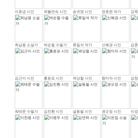
이효녕 시인
쾨펠연숙 시인
송귀영 시인
정호완 작가
강옥
최남용 소설가
박순철 수필가
류일석 작가
신혜경 시인
김춘
김근이 시인
홍윤표 시인
곽상철 시인
함미자 시인
김창
최태준 수필가
김진환 시인
설동필 시인
권오정 시인
이성