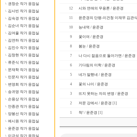
권창순 작가 응접실
12
시와 연애의 무용론 / 윤준경
김사빈 작가 응접실
11
윤준경의 단평-이건청 이재무 김관식
김숙경 작가 응접실
김순녀 작가 응접실
10
능내역 / 윤준경
김여울 작가 응접실
9
꽃이여 / 윤준경
김연하 작가 응접실
8
봄눈 / 윤준경
김진수 작가 응접실
김창현 작가 응접실
7
나 다시 젊음으로 돌아가면 / 윤준경
류준식 작가 응접실
6
기다림의 미학 / 윤준경
문재학 작가 응접실
5
네가 말했네 / 윤준경
민문자 작가 응접실
4
꽃의 나이 / 윤준경
변영희 작가 응접실
송귀영 작가 응접실
3
뜨지 못하는 자의 변명 / 윤준경
손용상 작가 응접실
2
저문 강에서 / 윤준경
[1]
안종관 작가 응접실
1
척! / 윤준경
[1]
양봉선 작가 응접실
예시원 작가 응접실
윤준경 작가 응접실
이규석 작가 응접실