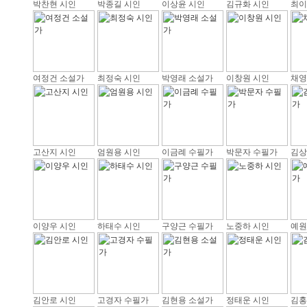
박찬현 시인
박종길 시인
이상윤 시인
김규화 시인
최이
여정건 소설가
최정숙 시인
박영래 소설가
이창원 시인
채영
고산지 시인
엄원용 시인
이금례 수필가
박문자 수필가
김상
이양우 시인
하태수 시인
구양근 수필가
노중하 시인
예원
김안로 시인
고경자 수필가
김현용 소설가
정태운 시인
김홍