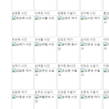
송병훈 시인
이옥천 시인
윤행원 수필가
강지혜 시인
홍갑
유순예 시인
오낙율 시인
김정조 작가
김사빈 시인
이미
심재기 시인
심재칠 시인
윤이현 동시인
안은순 소설가
이윤
김달호 작가
김주선 소설가
조성원 수필가
조춘숙 수필가
김은