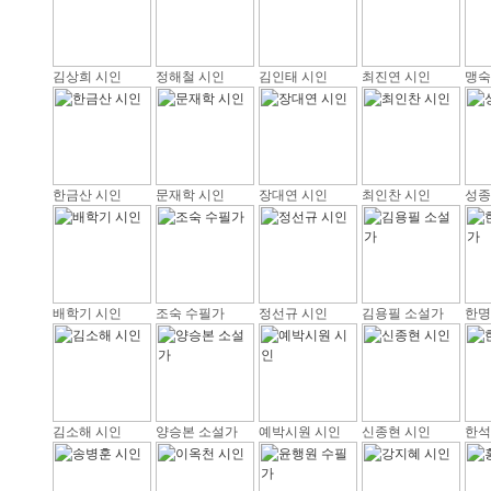
김상희 시인
정해철 시인
김인태 시인
최진연 시인
맹숙
한금산 시인
문재학 시인
장대연 시인
최인찬 시인
성종
배학기 시인
조숙 수필가
정선규 시인
김용필 소설가
한명
김소해 시인
양승본 소설가
예박시원 시인
신종현 시인
한석