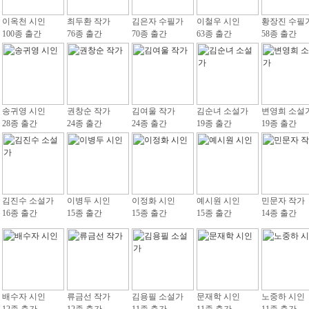
이옥천 시인
최두환 작가
김은자 수필가
이철우 시인
황장진 수필
100종 출간
76종 출간
70종 출간
63종 출간
58종 출간
송귀영 시인
권창순 작가
김여울 작가
김순녀 소설가
변영희 소설
28종 출간
24종 출간
24종 출간
19종 출간
19종 출간
김진수 소설가
이병두 시인
이정화 시인
예시원 시인
민문자 작가
16종 출간
15종 출간
15종 출간
15종 출간
14종 출간
배수자 시인
류금선 작가
김용필 소설가
문재학 시인
노중하 시인