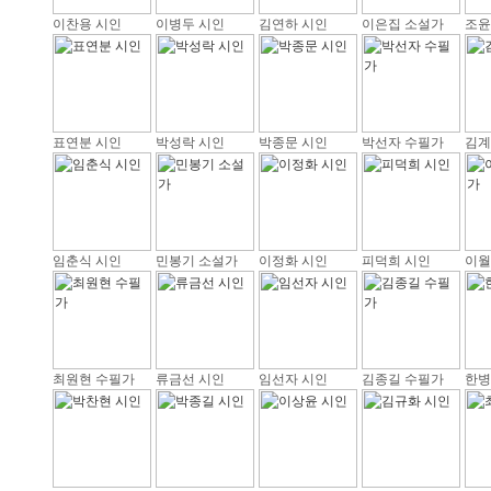
이찬용 시인
이병두 시인
김연하 시인
이은집 소설가
조윤
표연분 시인
박성락 시인
박종문 시인
박선자 수필가
김계
임춘식 시인
민봉기 소설가
이정화 시인
피덕희 시인
이월
최원현 수필가
류금선 시인
임선자 시인
김종길 수필가
한병