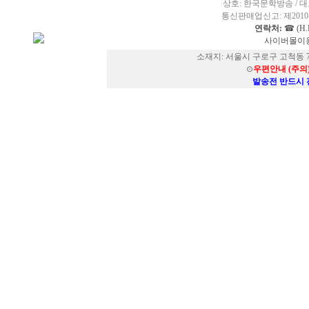
상호: 한국문학방송 / 대표
통신판매업신고: 제2010-
연락처:
☎ (H.P
사이버몰이용
소재지: 서울시 구로구 고척동 73
⊙
우편안내 (주의
발송전 반드시 