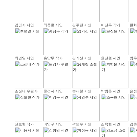
김경자 시인
최동현 시인
김주관 시인
이진우 작가
한화
최면열 시인
홍당무 작가
김기산 시인
윤진원 시인
방우
조진태 수필가
문경자 시인
송재철 시인
박병문 시인
손정
신보현 작가
이영구 시인
곽연수 시인
조육현 시인
김종