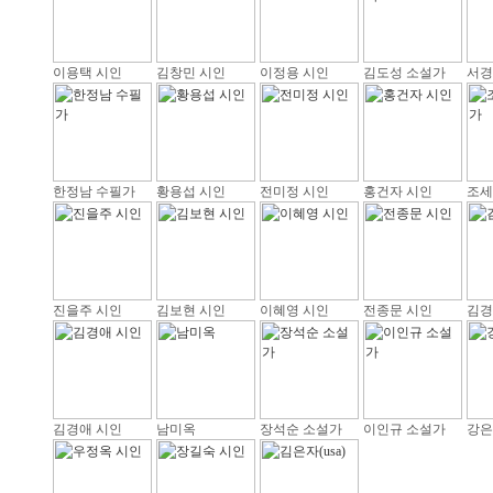
이용택 시인
김창민 시인
이정용 시인
김도성 소설가
서경
한정남 수필가
황용섭 시인
전미정 시인
홍건자 시인
조세
진을주 시인
김보현 시인
이혜영 시인
전종문 시인
김경
김경애 시인
남미옥
장석순 소설가
이인규 소설가
강은