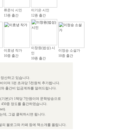
류준식 시인
이기은 시인
13종 출간
12종 출간
이창원(법성) 시
이효녕 작가
이정승 소설가
인
10종 출간
10종 출간
10종 출간
급정산하고 있습니다.
간비이며 1편 초과당 5천원씩 추가됩니다.
서와 출간비 입금계좌를 알려드립니다.
(기본)가 1책당 7만원이며 문학방송으로
 450종 정도를 출간하였습니다.
t).
데, 그걸 클릭하시면 됩니다.
털의 블로그와 카페 등에 책소개를 올립니다.