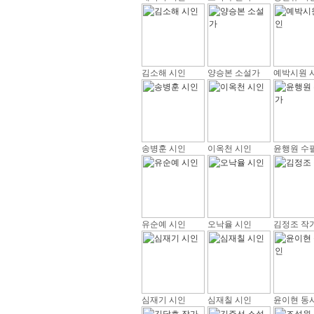
김소해 시인
양승본 소설가
예박시원 
송병훈 시인
이옥천 시인
윤행원 수
유순예 시인
오낙율 시인
김정조 작
심재기 시인
심재칠 시인
윤이현 동