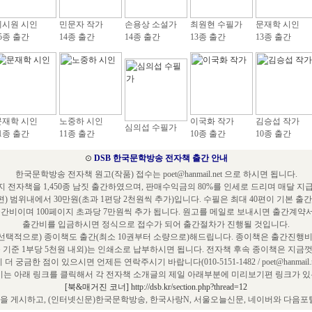
예시원 시인
민문자 작가
손용상 소설가
최원현 수필가
문재학 시인
5종 출간
14종 출간
14종 출간
13종 출간
13종 출간
문재학 시인
노중하 시인
이국화 작가
김승섭 작가
심의섭 수필가
1종 출간
11종 출간
10종 출간
10종 출간
⊙
DSB 한국문학방송 전자책 출간 안내
한국문학방송 전자책 원고(작품) 접수는 poet@hanmail.net 으로 하시면 됩니다.
 전자책을 1,450종 남짓 출간하였으며, 판매수익금의 80%를 인세로 드리며 매달 지
편) 범위내에서 30만원(초과 1편당 2천원씩 추가)입니다. 수필은 최대 40편이 기본 출
출간비이며 100페이지 초과당 7만원씩 추가 됩니다. 원고를 메일로 보내시면 출간계약
출간비를 입금하시면 정식으로 접수가 되어 출간절차가 진행될 것입니다.
택적으로) 종이책도 출간(최소 10권부터 소량으로)해드립니다. 종이책은 출간진행비
쪽 기준 1부당 5천원 내외)는 인쇄소로 납부하시면 됩니다. 전자책 후속 종이책은 지금껏
 더 궁금한 점이 있으시면 언제든 연락주시기 바랍니다(010-5151-1482 / poet@hanmail.ne
는 아래 링크를 클릭해서 각 전자책 소개글의 제일 아래부분에 미리보기편 링크가 있는
[북&매거진 코너] http://dsb.kr/section.php?thread=12
 게시하고, (인터넷신문)한국문학방송, 한국사랑N, 서울오늘신문, 네이버와 다음포