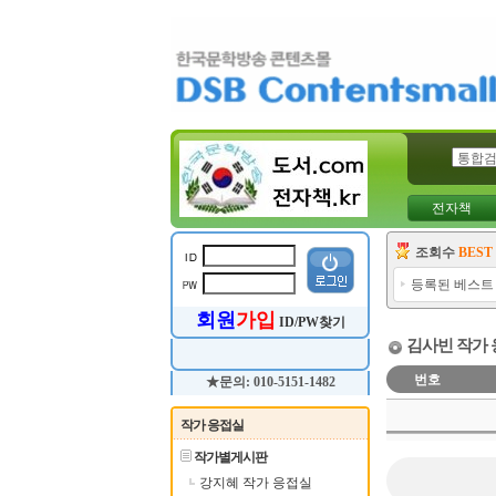
전자책
조회수
BEST
등록된 베스트
회원
가입
ID/PW찾기
김사빈 작가
번호
★문의: 010-5151-1482
작가 응접실
작가별게시판
강지혜 작가 응접실