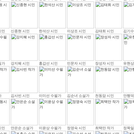
시인
신종현 시인
한석산 시인
이상조 시인
김태희 시인
김기수
필가
강지혜 시인
홍갑선 시인
민문자 시인
장성자 시인
유현상
가
김사빈 시인
이미선 수필가
김순녀 소설가
천동암 시인
안행덕
시인
안은순 소설가
이윤상 수필가
정영숙 시인
최택만 작가
정목일