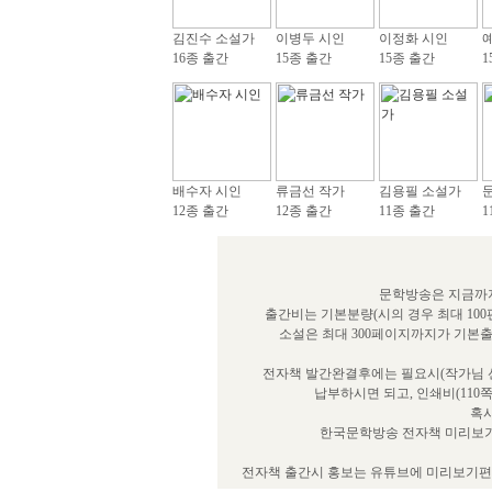
김진수 소설가
이병두 시인
이정화 시인
16종 출간
15종 출간
15종 출간
1
배수자 시인
류금선 작가
김용필 소설가
12종 출간
12종 출간
11종 출간
1
문학방송은 지금까지
출간비는 기본분량(시의 경우 최대 100
소설은 최대 300페이지까지가 기본
전자책 발간완결후에는 필요시(작가님 선
납부하시면 되고, 인쇄비(110
혹시
한국문학방송 전자책 미리보기
전자책 출간시 홍보는 유튜브에 미리보기편을