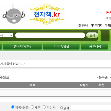
▶
▶
종이책(새책)
작가 응접실
커뮤니티
 게시물이 없습니다.
 응접실
등록순
제목
작성자
추천
제목+본문
제목
작성자