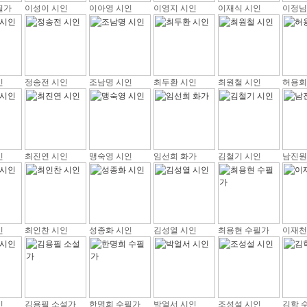
필가
이성이 시인
이아영 시인
이영지 시인
이재식 시인
이정님
인
정송전 시인
조남명 시인
최두환 시인
최원철 시인
허용회
인
최진연 시인
맹숙영 시인
임선희 화가
김철기 시인
남진원
인
최인찬 시인
성종화 시인
김성열 시인
최용현 수필가
이재천
인
김용필 소설가
한명희 수필가
박얼서 시인
조성설 시인
김학 