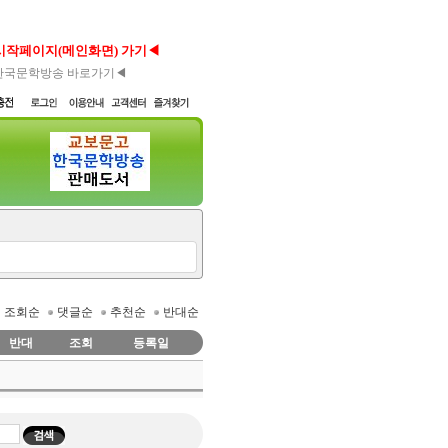
시작페이지(메인화면) 가기◀
한국문학방송 바로가기◀
조회순
댓글순
추천순
반대순
반대
조회
등록일