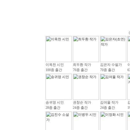
이옥천 시인
최두환 작가
김은자 수필가
100종 출간
76종 출간
70종 출간
6
송귀영 시인
권창순 작가
김여울 작가
28종 출간
24종 출간
24종 출간
1