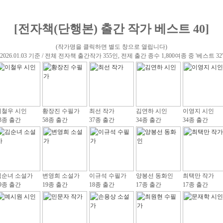
[전자책(단행본) 출간 작가 베스트 40]
(작가명을 클릭하면 별도 창으로 열립니다)
(2026.01.03 기준 / 전체 전자책 출간작가 355인, 전제 출간 종수 1,800여종 중 '베스트 32'
이철우 시인
황장진 수필가
최선 작가
김연하 시인
이영지 시인
3종 출간
58종 출간
37종 출간
34종 출간
34종 출간
김순녀 소설가
변영희 소설가
이규석 수필가
양봉선 동화인
최택만 작가
9종 출간
19종 출간
18종 출간
17종 출간
17종 출간