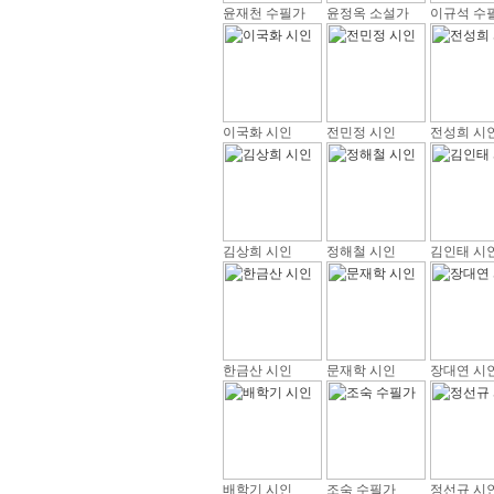
윤재천 수필가
윤정옥 소설가
이규석 수
이국화 시인
전민정 시인
전성희 시
김상희 시인
정해철 시인
김인태 시
한금산 시인
문재학 시인
장대연 시
배학기 시인
조숙 수필가
정선규 시