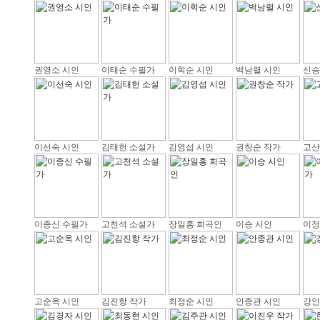
권영소 시인
이태순 수필가
이학순 시인
백남렬 시인
신승
이선숙 시인
김태헌 소설가
김영섭 시인
권창순 작가
고산
이종신 수필가
고천석 소설가
장일홍 희곡인
이승 시인
이정
고순옥 시인
김진항 작가
최정순 시인
안종관 시인
강인