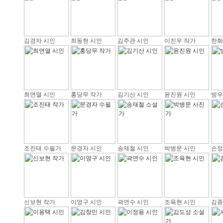
김경자 시인
최동현 시인
김주관 시인
이진우 작가
한화
최면열 시인
홍당무 작가
김기산 시인
윤진원 시인
방우
조진태 수필가
문경자 시인
송재철 시인
박병문 시인
손정
신보현 작가
이영구 시인
곽연수 시인
조육현 시인
김종