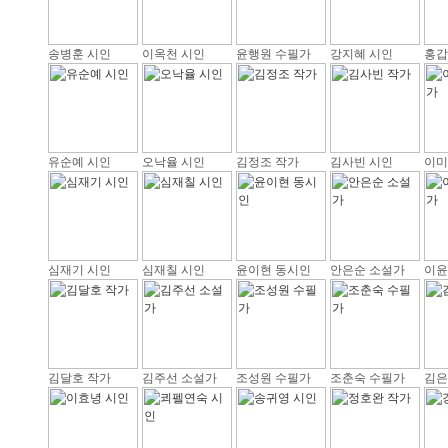
송병훈 시인
이옥천 시인
윤행원 수필가
강지혜 시인
홍갑
유순예 시인
오낙율 시인
김정조 작가
김사빈 시인
이미
심재기 시인
심재칠 시인
윤이현 동시인
안은순 소설가
이윤
김달호 작가
김주선 소설가
조성원 수필가
조춘숙 수필가
김은