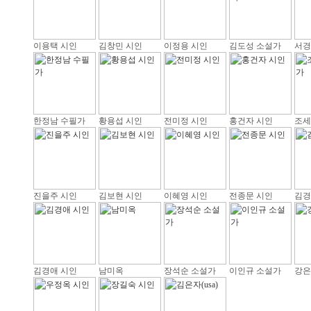
이용택 시인
김창민 시인
이정용 시인
김도성 소설가
서경
한정남 수필가
황용섭 시인
전미정 시인
홍건자 시인
조세
진을주 시인
김보현 시인
이혜영 시인
전종문 시인
김경
김경애 시인
남미옥
장석순 소설가
이인규 소설가
강은