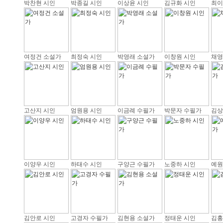
박찬현 시인
박종길 시인
이상윤 시인
김규화 시인
최이
여정건 소설가
최정숙 시인
박영래 소설가
이창원 시인
채영
고산지 시인
엄원용 시인
이금례 수필가
박문자 수필가
김상
이양우 시인
하태수 시인
구양근 수필가
노중하 시인
예원
김안로 시인
고경자 수필가
김현용 소설가
정태운 시인
김홍