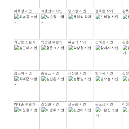
이효녕 시인
쾨펠연숙 시인
송귀영 시인
정호완 작가
강옥
최남용 소설가
박순철 수필가
류일석 작가
신혜경 시인
김춘
김근이 시인
홍윤표 시인
곽상철 시인
함미자 시인
김창
최태준 수필가
김진환 시인
설동필 시인
권오정 시인
이성