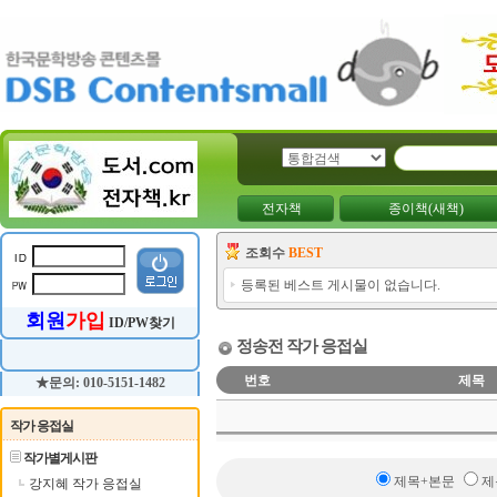
전자책
종이책(새책)
조회수
BEST
등록된 베스트 게시물이 없습니다.
회원
가입
ID/PW찾기
정송전 작가 응접실
번호
제목
★문의: 010-5151-1482
작가 응접실
작가별게시판
제목+본문
제
강지혜 작가 응접실