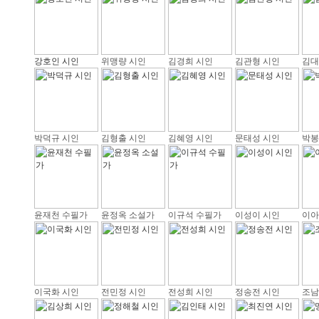
강호인 시인
위맹량 시인
김경희 시인
김관형 시인
김대
박덕규 시인
김형출 시인
김혜영 시인
문태성 시인
박봉
윤재천 수필가
윤정옥 소설가
이규석 수필가
이성이 시인
이아
이국화 시인
전민정 시인
전성희 시인
정송전 시인
조남