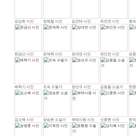
김상희 시인
정해철 시인
김인태 시인
최진연 시인
맹숙
한금산 시인
문재학 시인
장대연 시인
최인찬 시인
성종
배학기 시인
조숙 수필가
정선규 시인
김용필 소설가
한명
김소해 시인
양승본 소설가
예박시원 시인
신종현 시인
한석