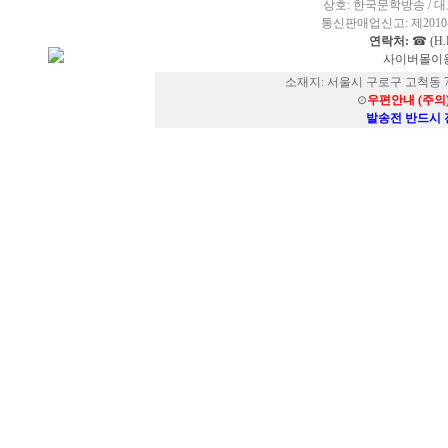
상호: 한국문학방송 / 대표
통신판매업신고: 제2010-
연락처:
☎ (H.P
사이버몰이용
소재지: 서울시 구로구 고척동 73
⊙
우편안내 (주의
발송전 반드시 