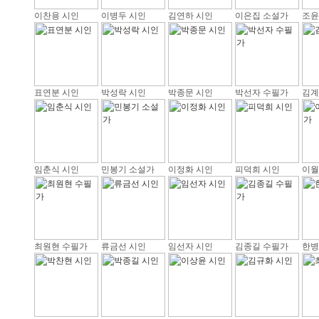
이찬용 시인
이병두 시인
김연하 시인
이은집 소설가
조윤
표연분 시인
박성락 시인
박종문 시인
박선자 수필가
김계
임춘식 시인
민봉기 소설가
이정화 시인
피덕희 시인
이월
최원현 수필가
류금선 시인
임선자 시인
김종길 수필가
한병