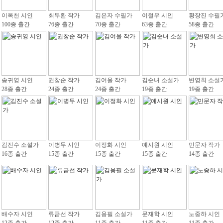
이옥천 시인
최두환 작가
김은자 수필가
이철우 시인
황장진 수필
100종 출간
76종 출간
70종 출간
63종 출간
58종 출간
송귀영 시인
권창순 작가
김여울 작가
김순녀 소설가
변영희 소설
28종 출간
24종 출간
24종 출간
19종 출간
19종 출간
김진수 소설가
이병두 시인
이정화 시인
예시원 시인
민문자 작가
16종 출간
15종 출간
15종 출간
15종 출간
14종 출간
배수자 시인
류금선 작가
김용필 소설가
문재학 시인
노중하 시인