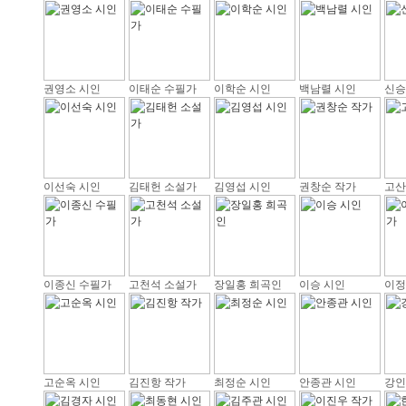
권영소 시인
이태순 수필가
이학순 시인
백남렬 시인
신승
이선숙 시인
김태헌 소설가
김영섭 시인
권창순 작가
고산
이종신 수필가
고천석 소설가
장일홍 희곡인
이승 시인
이정
고순옥 시인
김진항 작가
최정순 시인
안종관 시인
강인