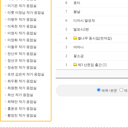
8
호미
이기은 작가 응접실
7
봄날
이룻 이정님 작가 응접실
이병두 작가 응접실
6
디카시 발표작
이옥천 작가 응접실
5
발표시2편
이영지 작가 응접실
4
별나무 동시집(전자집)
이정화 작가 응접실
이철우 작가 응접실
3
어머니
전산우 작가 응접실
2
꽃소금
정선규 작가 응접실
1
제3 산문집 출간
[2]
정송전 작가 응접실
초연 김은자 작가 응접실
최두환 작가 응접실
최원현 작가 응접실
제목+본문
제
최선 작가 응접실
최택만 작가 응접실
홍윤표 작가 응접실
황장진 작가 응접실
--------------------------------------------