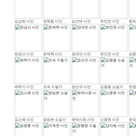
김상희 시인
정해철 시인
김인태 시인
최진연 시인
맹숙
한금산 시인
문재학 시인
장대연 시인
최인찬 시인
성종
배학기 시인
조숙 수필가
정선규 시인
김용필 소설가
한명
김소해 시인
양승본 소설가
예박시원 시인
신종현 시인
한석