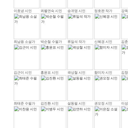
이효녕 시인
쾨펠연숙 시인
송귀영 시인
정호완 작가
강옥
최남용 소설가
박순철 수필가
류일석 작가
신혜경 시인
김춘
김근이 시인
홍윤표 시인
곽상철 시인
함미자 시인
김창
최태준 수필가
김진환 시인
설동필 시인
권오정 시인
이성