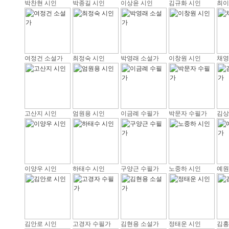
박찬현 시인
박종길 시인
이상윤 시인
김규화 시인
최이
여정건 소설가
최정숙 시인
박영래 소설가
이창원 시인
채영
고산지 시인
엄원용 시인
이금례 수필가
박문자 수필가
김상
이양우 시인
하태수 시인
구양근 수필가
노중하 시인
예원
김안로 시인
고경자 수필가
김현용 소설가
정태운 시인
김홍