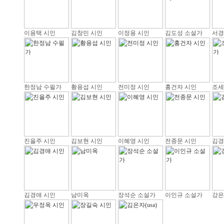
이용택 시인
김창민 시인
이정용 시인
김도성 소설가
서경
한정남 수필가
황용섭 시인
전미정 시인
홍건자 시인
조세
진을주 시인
김보현 시인
이혜영 시인
전종문 시인
김경
김경애 시인
남미옥
장석순 소설가
이인규 소설가
강은