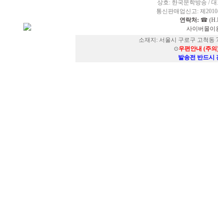
상호: 한국문학방송 / 대표
통신판매업신고: 제2010-
연락처:
☎ (H.P
사이버몰이용
소재지: 서울시 구로구 고척동 73
⊙
우편안내 (주의
발송전 반드시 