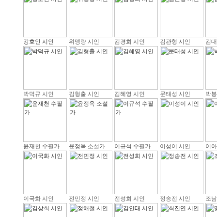
강호인 시인
위맹량 시인
김경희 시인
김관형 시인
김대
박덕규 시인
김형출 시인
김혜영 시인
문태성 시인
박봉
윤재천 수필가
윤정옥 소설가
이규석 수필가
이성이 시인
이아
이국화 시인
전민정 시인
전성희 시인
정송전 시인
조남