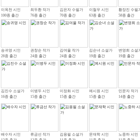
이옥천 시인
최두환 작가
김은자 수필가
이철우 시인
황장진 수필
100종 출간
76종 출간
70종 출간
63종 출간
58종 출간
송귀영 시인
권창순 작가
김여울 작가
김순녀 소설가
변영희 소설
28종 출간
24종 출간
24종 출간
19종 출간
19종 출간
김진수 소설가
이병두 시인
이정화 시인
예시원 시인
민문자 작가
16종 출간
15종 출간
15종 출간
15종 출간
14종 출간
배수자 시인
류금선 작가
김용필 소설가
문재학 시인
노중하 시인