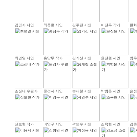
김경자 시인
최동현 시인
김주관 시인
이진우 작가
한화
최면열 시인
홍당무 작가
김기산 시인
윤진원 시인
방우
조진태 수필가
문경자 시인
송재철 시인
박병문 시인
손정
신보현 작가
이영구 시인
곽연수 시인
조육현 시인
김종