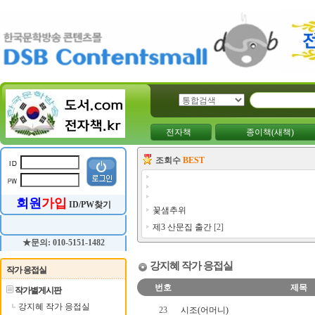
전자책
종이책(새책)
조회수
BEST
회원
가입
ID/PW찾기
꽃샘추위
제3 산문집 출간
[2]
★문의: 010-5151-1482
강지혜 작가 응접실
작가 응접실
번호
제목
작가별게시판
강지혜 작가 응접실
23
시조(어머니)