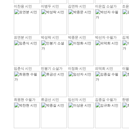
이찬용 시인
이병두 시인
김연하 시인
이은집 소설가
조윤
표연분 시인
박성락 시인
박종문 시인
박선자 수필가
김계
임춘식 시인
민봉기 소설가
이정화 시인
피덕희 시인
이월
최원현 수필가
류금선 시인
임선자 시인
김종길 수필가
한병