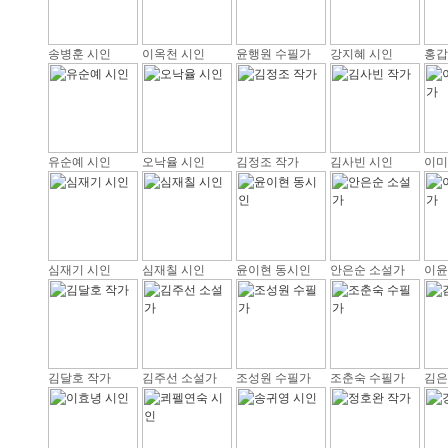
송병훈 시인
이옥천 시인
윤행원 수필가
강지혜 시인
홍갑
유순예 시인
오낙율 시인
김정조 작가
김사빈 시인
이미
심재기 시인
심재칠 시인
윤이현 동시인
안은순 소설가
이윤
김달호 작가
김주선 소설가
조성원 수필가
조춘숙 수필가
김은