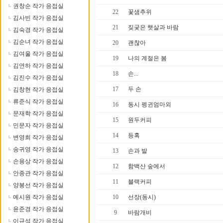
권창순 작가 응접실
22
꽃샘추위
김사빈 작가 응접실
21
짖궂은 햇살과 바람
김숙경 작가 응접실
김순녀 작가 응접실
20
괜찮아
김여울 작가 응접실
19
나의 계절은 봄
김연하 작가 응접실
18
손...
김진수 작가 응접실
17
두 손
김창현 작가 응접실
류준식 작가 응접실
16
동시 펭귄엄마외
문재학 작가 응접실
15
원두커피
민문자 작가 응접실
14
등혹
변영희 작가 응접실
송귀영 작가 응접실
13
손과 발
손용상 작가 응접실
12
함백산 숲에서
안종관 작가 응접실
11
블랙커피
양봉선 작가 응접실
예시원 작가 응접실
10
선장(동시)
윤준경 작가 응접실
9
바람개비
이규석 작가 응접실