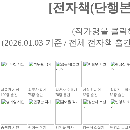
[전자책(단행본)
(작가명을 클릭
(2026.01.03 기준 / 전체 전자책 
이옥천 시인
최두환 작가
김은자 수필가
이철우 시인
황장진 수필
100종 출간
76종 출간
70종 출간
63종 출간
58종 출간
송귀영 시인
권창순 작가
김여울 작가
김순녀 소설가
변영희 소설