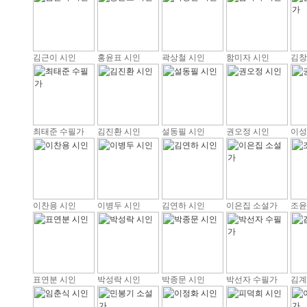
김근이 시인
홍윤표 시인
곽상철 시인
함미자 시인
김창
최태준 수필가
김진환 시인
설동필 시인
권오정 시인
이성
이찬용 시인
이병두 시인
김연하 시인
이은집 소설가
조윤
표연분 시인
박성락 시인
박종문 시인
박선자 수필가
김계