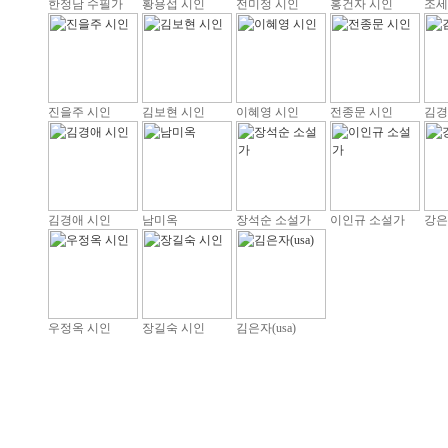
한정남 수필가
황용섭 시인
전미정 시인
홍건자 시인
조세
진을주 시인
김보현 시인
이혜영 시인
전종문 시인
김경
김경애 시인
남미옥
장석순 소설가
이인규 소설가
강은
우정옥 시인
장길숙 시인
김은자(usa)