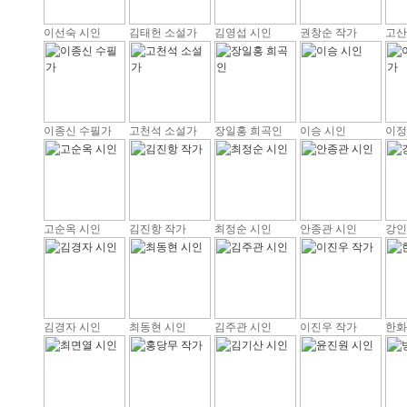
이선숙 시인
김태헌 소설가
김영섭 시인
권창순 작가
고산
이종신 수필가
고천석 소설가
장일홍 희곡인
이승 시인
이정
고순옥 시인
김진항 작가
최정순 시인
안종관 시인
강인
김경자 시인
최동현 시인
김주관 시인
이진우 작가
한화