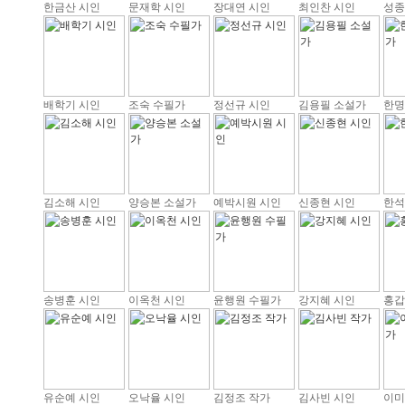
한금산 시인
문재학 시인
장대연 시인
최인찬 시인
성종
배학기 시인
조숙 수필가
정선규 시인
김용필 소설가
한명
김소해 시인
양승본 소설가
예박시원 시인
신종현 시인
한석
송병훈 시인
이옥천 시인
윤행원 수필가
강지혜 시인
홍갑
유순예 시인
오낙율 시인
김정조 작가
김사빈 시인
이미