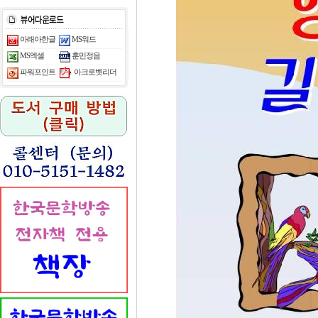
아래아한글
MS워드
MS엑셀
훈민정음
아크로벳리더
파워포인트