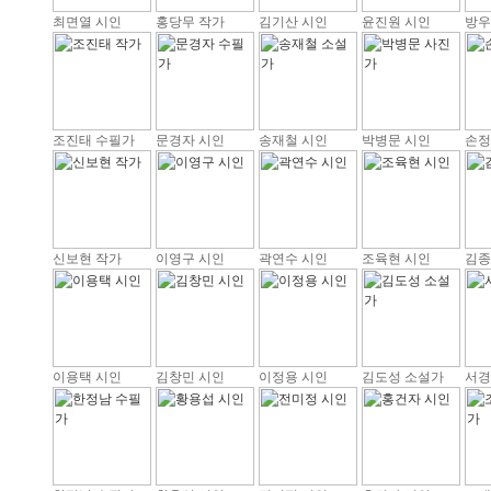
최면열 시인
홍당무 작가
김기산 시인
윤진원 시인
방우
조진태 수필가
문경자 시인
송재철 시인
박병문 시인
손정
신보현 작가
이영구 시인
곽연수 시인
조육현 시인
김종
이용택 시인
김창민 시인
이정용 시인
김도성 소설가
서경