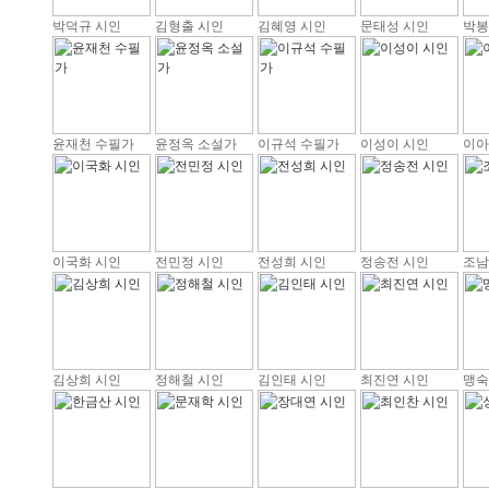
박덕규 시인
김형출 시인
김혜영 시인
문태성 시인
박봉
윤재천 수필가
윤정옥 소설가
이규석 수필가
이성이 시인
이아
이국화 시인
전민정 시인
전성희 시인
정송전 시인
조남
김상희 시인
정해철 시인
김인태 시인
최진연 시인
맹숙