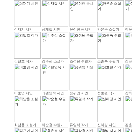
심재기 시인
심재칠 시인
윤이현 동시인
안은순 소설가
이윤
김달호 작가
김주선 소설가
조성원 수필가
조춘숙 수필가
김은
이효녕 시인
쾨펠연숙 시인
송귀영 시인
정호완 작가
강옥
최남용 소설가
박순철 수필가
류일석 작가
신혜경 시인
김춘