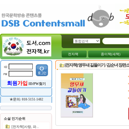
전자책
종이책(새책)
[전자책] 앵무새 길들이기 / 김순녀 장편
회원
가입
ID/PW찾기
★문의: 010-5151-1482
소설 인기순위
[전자책]사랑, 파...