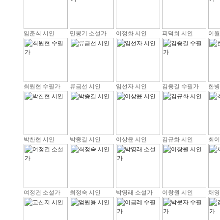
임춘식 시인
민봉기 소설가
이정화 시인
피덕희 시인
이월
최원현 수필가
류금선 시인
임선자 시인
김종길 수필가
한병
박찬현 시인
박종길 시인
이상윤 시인
김규화 시인
최이
여정건 소설가
최정숙 시인
박영래 소설가
이창원 시인
채영