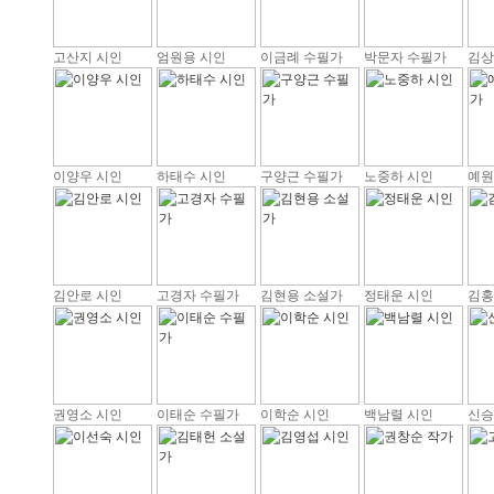
고산지 시인
엄원용 시인
이금례 수필가
박문자 수필가
김상
이양우 시인
하태수 시인
구양근 수필가
노중하 시인
예원
김안로 시인
고경자 수필가
김현용 소설가
정태운 시인
김홍
권영소 시인
이태순 수필가
이학순 시인
백남렬 시인
신승