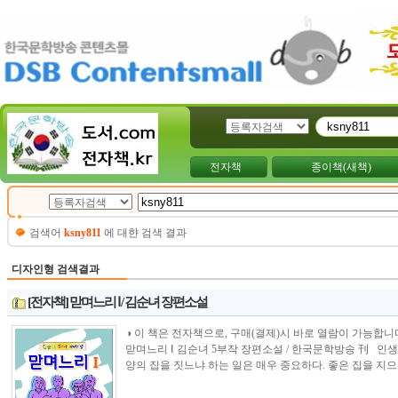
전자책
종이책(새책)
검색어
ksny811
에 대햔 검색 결과
디자인형 검색결과
[전자책] 맏며느리 Ⅰ / 김순녀 장편소설
◑ 이 책은 전자책으로, 구매(결제)시 바로 열람이 가능합니다.---------------
맏며느리 Ⅰ 김순녀 5부작 장편소설 / 한국문학방송 刊 인
양의 집을 짓느냐 하는 일은 매우 중요하다. 좋은 집을 지으면