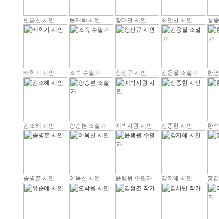
한금산 시인
문재학 시인
장대연 시인
최인찬 시인
성종
배학기 시인
조숙 수필가
정선규 시인
김용필 소설가
한명
김소해 시인
양승본 소설가
예박시원 시인
신종현 시인
한석
송병훈 시인
이옥천 시인
윤행원 수필가
강지혜 시인
홍갑