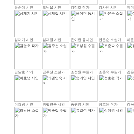
유순예 시인
오낙율 시인
김정조 작가
김사빈 시인
이미
심재기 시인
심재칠 시인
윤이현 동시인
안은순 소설가
이윤
김달호 작가
김주선 소설가
조성원 수필가
조춘숙 수필가
김은
이효녕 시인
쾨펠연숙 시인
송귀영 시인
정호완 작가
강옥