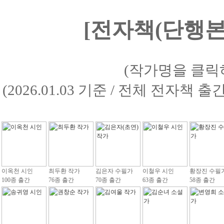
[전자책(단행본)
(작가명을 클릭
(2026.01.03 기준 / 전체 전자책 
이옥천 시인
최두환 작가
김은자 수필가
이철우 시인
황장진 수필
100종 출간
76종 출간
70종 출간
63종 출간
58종 출간