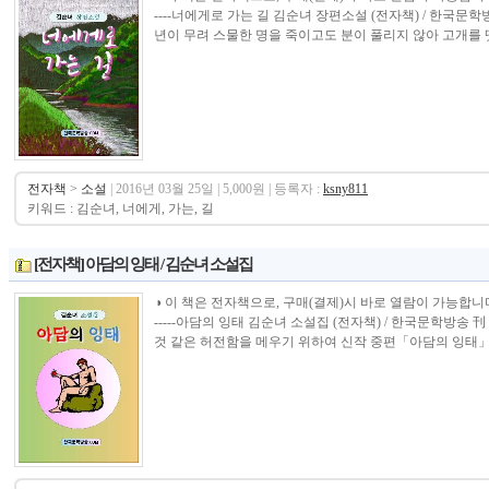
----너에게로 가는 길 김순녀 장편소설 (전자책) / 한국문
년이 무려 스물한 명을 죽이고도 분이 풀리지 않아 고개를 떳
전자책
>
소설
| 2016년 03월 25일 | 5,000원 | 등록자 :
ksny811
키워드 : 김순녀, 너에게, 가는, 길
[전자책] 아담의 잉태 / 김순녀 소설집
◑ 이 책은 전자책으로, 구매(결제)시 바로 열람이 가능합니다.----------------
-----아담의 잉태 김순녀 소설집 (전자책) / 한국문학방송
것 같은 허전함을 메우기 위하여 신작 중편「아담의 잉태」와 