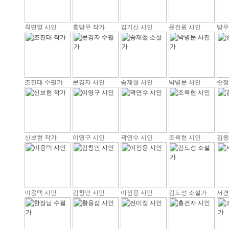
최면열 시인
홍당무 작가
김기산 시인
윤진원 시인
방우
조진태 수필가
문경자 시인
송재철 시인
박병문 시인
손정
신보현 작가
이영구 시인
곽연수 시인
조육현 시인
김종
이용택 시인
김창민 시인
이정용 시인
김도성 소설가
서경