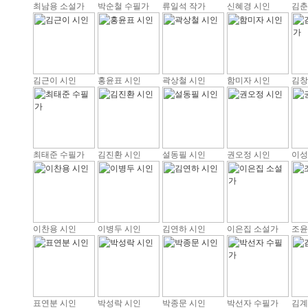
최남용 소설가
박순철 수필가
류일석 작가
신혜경 시인
김춘
김근이 시인
홍윤표 시인
곽상철 시인
함미자 시인
김창
최태준 수필가
김진환 시인
설동필 시인
권오정 시인
이성
이찬용 시인
이병두 시인
김연하 시인
이은집 소설가
조윤
표연분 시인
박성락 시인
박종문 시인
박선자 수필가
김계