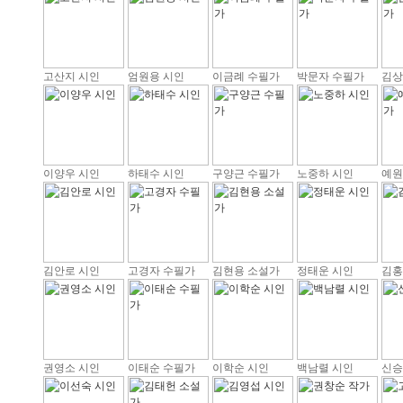
고산지 시인
엄원용 시인
이금례 수필가
박문자 수필가
김상
이양우 시인
하태수 시인
구양근 수필가
노중하 시인
예원
김안로 시인
고경자 수필가
김현용 소설가
정태운 시인
김홍
권영소 시인
이태순 수필가
이학순 시인
백남렬 시인
신승