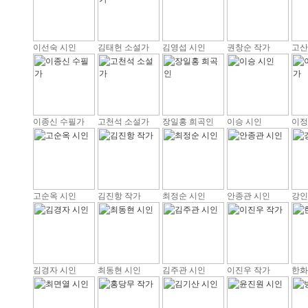
이선숙 시인
김태헌 소설가
김영섭 시인
권창순 작가
고산
이종신 수필가
고천석 소설가
장일홍 희곡인
이승 시인
이정
고순옥 시인
김진항 작가
최정순 시인
안종관 시인
강인
김경자 시인
최동현 시인
김주관 시인
이진우 작가
한화