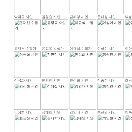
박덕규 시인
김형출 시인
김혜영 시인
문태성 시인
박봉
윤재천 수필가
윤정옥 소설가
이규석 수필가
이성이 시인
이아
이국화 시인
전민정 시인
전성희 시인
정송전 시인
조남
김상희 시인
정해철 시인
김인태 시인
최진연 시인
맹숙