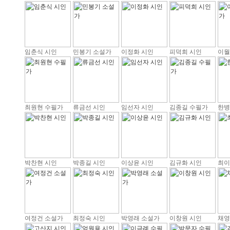
임춘식 시인
민봉기 소설가
이정화 시인
피덕희 시인
이월
최원현 수필가
류금선 시인
임선자 시인
김종길 수필가
한병
박찬현 시인
박종길 시인
이상윤 시인
김규화 시인
최이
여정건 소설가
최정숙 시인
박영래 소설가
이창원 시인
채영