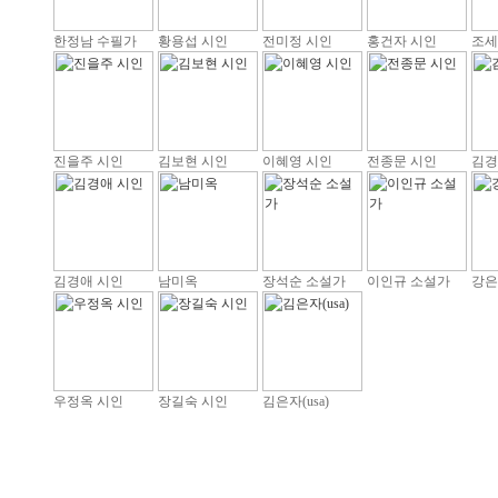
한정남 수필가
황용섭 시인
전미정 시인
홍건자 시인
조세
진을주 시인
김보현 시인
이혜영 시인
전종문 시인
김경
김경애 시인
남미옥
장석순 소설가
이인규 소설가
강은
우정옥 시인
장길숙 시인
김은자(usa)