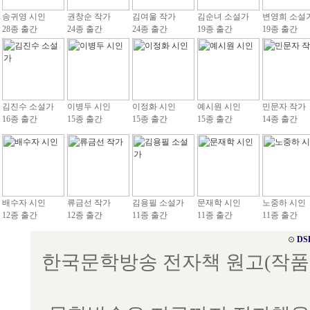
송귀영 시인
권창순 작가
김여울 작가
김순녀 소설가
변영희 소설
28종 출간
24종 출간
24종 출간
19종 출간
19종 출간
김진수 소설가
이병두 시인
이정화 시인
예시원 시인
민문자 작가
16종 출간
15종 출간
15종 출간
15종 출간
14종 출간
배수자 시인
류금선 작가
김용필 소설가
문재학 시인
노중하 시인
12종 출간
12종 출간
11종 출간
11종 출간
11종 출간
⊙
DS
한국문학방송 전자책 원고(작품) 접수