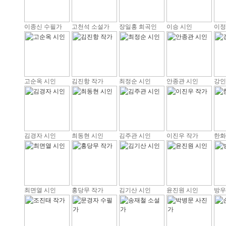
이종신 수필가
고천석 소설가
장일홍 희곡인
이승 시인
이정
고순옥 시인
김진항 작가
최정순 시인
안종관 시인
강인
김경자 시인
최동현 시인
김주관 시인
이진우 작가
한화
최면열 시인
홍당무 작가
김기산 시인
윤진원 시인
방우