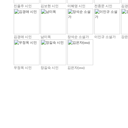
진을주 시인
김보현 시인
이혜영 시인
전종문 시인
김경
김경애 시인
남미옥
장석순 소설가
이인규 소설가
강은
우정옥 시인
장길숙 시인
김은자(usa)