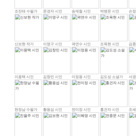
조진태 수필가
문경자 시인
송재철 시인
박병문 시인
손정
신보현 작가
이영구 시인
곽연수 시인
조육현 시인
김종
이용택 시인
김창민 시인
이정용 시인
김도성 소설가
서경
한정남 수필가
황용섭 시인
전미정 시인
홍건자 시인
조세