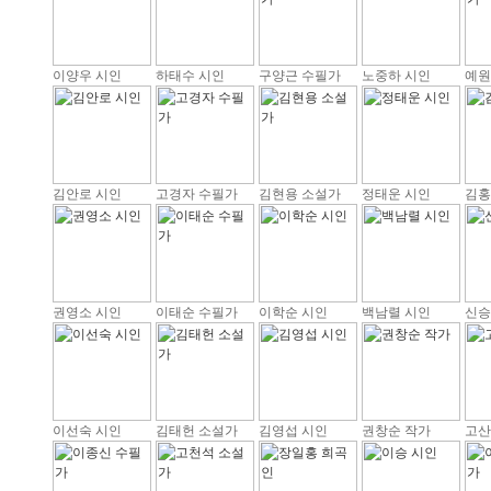
이양우 시인
하태수 시인
구양근 수필가
노중하 시인
예원
김안로 시인
고경자 수필가
김현용 소설가
정태운 시인
김홍
권영소 시인
이태순 수필가
이학순 시인
백남렬 시인
신승
이선숙 시인
김태헌 소설가
김영섭 시인
권창순 작가
고산