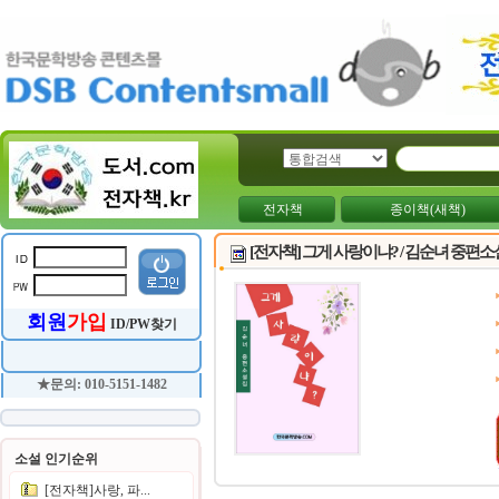
전자책
종이책(새책)
[전자책] 그게 사랑이냐? / 김순녀 중편
회원
가입
ID/PW찾기
★문의: 010-5151-1482
소설 인기순위
[전자책]사랑, 파...