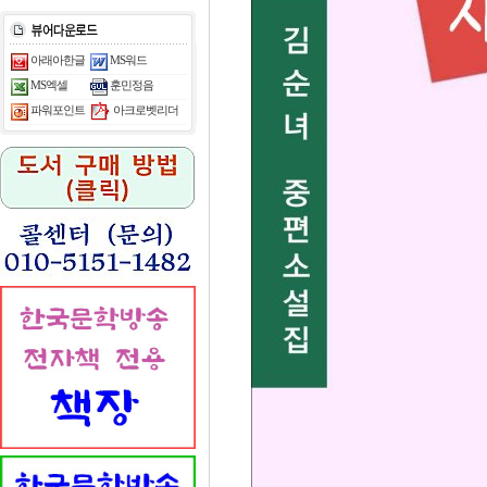
아래아한글
MS워드
MS엑셀
훈민정음
아크로벳리더
파워포인트