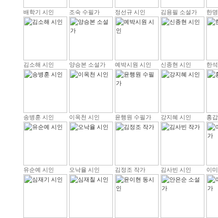
배학기 시인
조숙 수필가
정선규 시인
김용필 소설가
한명
김소해 시인
양승본 소설가
예박시원 시인
신종현 시인
한석
송병훈 시인
이옥천 시인
윤행원 수필가
강지혜 시인
홍갑
유순예 시인
오낙율 시인
김정조 작가
김사빈 시인
이미