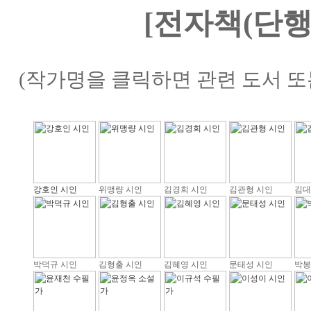
[전자책(단행
(작가명을 클릭하면 관련 도서 또
강호인 시인
위맹량 시인
김경희 시인
김관형 시인
김대
박덕규 시인
김형출 시인
김혜영 시인
문태성 시인
박봉