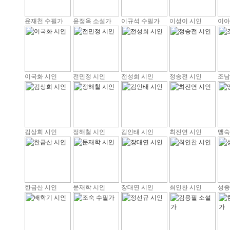
윤재천 수필가
윤정옥 소설가
이규석 수필가
이성이 시인
이아
이국화 시인
전민정 시인
전성희 시인
정송전 시인
조남
김상희 시인
정해철 시인
김인태 시인
최진연 시인
맹숙
한금산 시인
문재학 시인
장대연 시인
최인찬 시인
성종