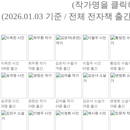
(작가명을 클릭
(2026.01.03 기준 / 전체 전자책 
이옥천 시인
최두환 작가
김은자 수필가
이철우 시인
황장진 수필
100종 출간
76종 출간
70종 출간
63종 출간
58종 출간
송귀영 시인
권창순 작가
김여울 작가
김순녀 소설가
변영희 소설
28종 출간
24종 출간
24종 출간
19종 출간
19종 출간