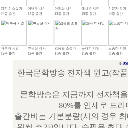
김진수 소설가
이병두 시인
이정화 시인
예시원 시인
민문자 작가
16종 출간
15종 출간
15종 출간
15종 출간
14종 출간
배수자 시인
류금선 작가
김용필 소설가
문재학 시인
노중하 시인
12종 출간
12종 출간
11종 출간
11종 출간
11종 출간
⊙
DS
한국문학방송 전자책 원고(작품) 접수
문학방송은 지금까지 전자책을 
80%를 인세로 드
출간비는 기본분량(시의 경우 최대 
원씩 추가)입니다. 수필은 최대 