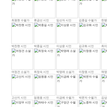
최원현 수필가
류금선 시인
임선자 시인
김종길 수필가
한병
박찬현 시인
박종길 시인
이상윤 시인
김규화 시인
최이
여정건 소설가
최정숙 시인
박영래 소설가
이창원 시인
채영
고산지 시인
엄원용 시인
이금례 수필가
박문자 수필가
김상