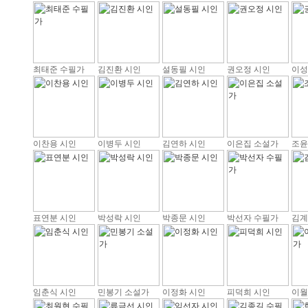
최태준 수필가
김진환 시인
설동필 시인
권오정 시인
이성
이찬용 시인
이병두 시인
김연하 시인
이은집 소설가
조윤
표연분 시인
박성락 시인
박종문 시인
박선자 수필가
김계
임춘식 시인
민봉기 소설가
이정화 시인
피덕희 시인
이월