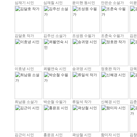
심재기 시인
심재칠 시인
윤이현 동시인
안은순 소설가
이윤
김달호 작가
김주선 소설가
조성원 수필가
조춘숙 수필가
김은
이효녕 시인
쾨펠연숙 시인
송귀영 시인
정호완 작가
강옥
최남용 소설가
박순철 수필가
류일석 작가
신혜경 시인
김춘
김근이 시인
홍윤표 시인
곽상철 시인
함미자 시인
김창