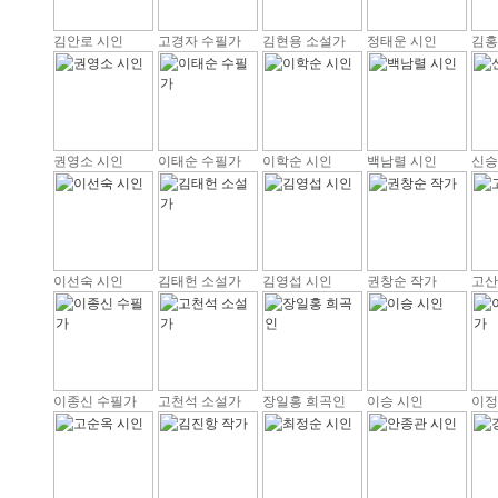
김안로 시인
고경자 수필가
김현용 소설가
정태운 시인
김홍
권영소 시인
이태순 수필가
이학순 시인
백남렬 시인
신승
이선숙 시인
김태헌 소설가
김영섭 시인
권창순 작가
고산
이종신 수필가
고천석 소설가
장일홍 희곡인
이승 시인
이정