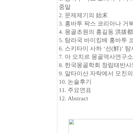
중말
2. 문제제기의 始末
3. 홍바투 팍스 코리아나 
4. 몽골초원의 홍길동 洪拔
5. 탐라국 바이킹배 홍바투
6. 스키타이 사하 ‘선(鮮)’ 
7. 아 오치르 몽골역사연구
8. 한국몽골학회 창립태반사
9. 알타이산 자락에서 모친
10. 논술후기
11. 주요연표
12. Abstract