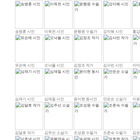
송병훈 시인
이옥천 시인
윤행원 수필가
강지혜 시인
홍갑
유순예 시인
오낙율 시인
김정조 작가
김사빈 시인
이미
심재기 시인
심재칠 시인
윤이현 동시인
안은순 소설가
이윤
김달호 작가
김주선 소설가
조성원 수필가
조춘숙 수필가
김은