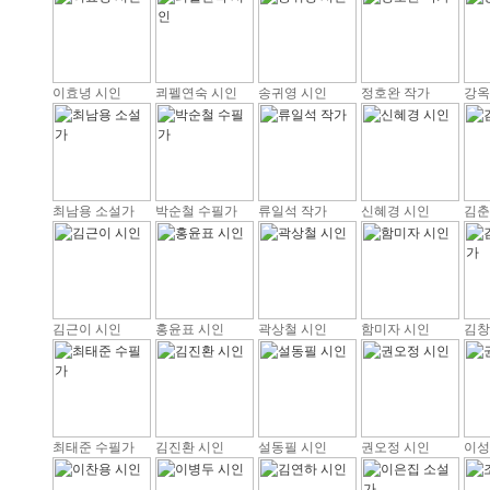
이효녕 시인
쾨펠연숙 시인
송귀영 시인
정호완 작가
강옥
최남용 소설가
박순철 수필가
류일석 작가
신혜경 시인
김춘
김근이 시인
홍윤표 시인
곽상철 시인
함미자 시인
김창
최태준 수필가
김진환 시인
설동필 시인
권오정 시인
이성