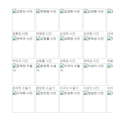
강호인 시인
위맹량 시인
김경희 시인
김관형 시인
김대
박덕규 시인
김형출 시인
김혜영 시인
문태성 시인
박봉
윤재천 수필가
윤정옥 소설가
이규석 수필가
이성이 시인
이아