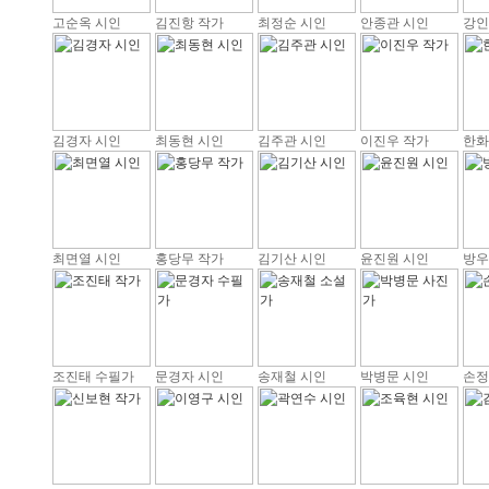
고순옥 시인
김진항 작가
최정순 시인
안종관 시인
강인
김경자 시인
최동현 시인
김주관 시인
이진우 작가
한화
최면열 시인
홍당무 작가
김기산 시인
윤진원 시인
방우
조진태 수필가
문경자 시인
송재철 시인
박병문 시인
손정