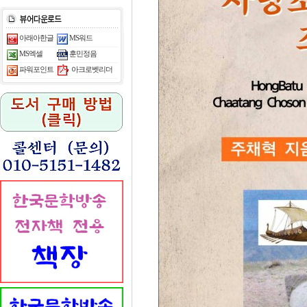
아래아한글
MS워드
MS엑셀
훈민정음
아크로벳리더
파워포인트