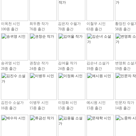
이옥천 시인
최두환 작가
김은자 수필가
이철우 시인
황장진 수필
100종 출간
76종 출간
70종 출간
63종 출간
58종 출간
송귀영 시인
권창순 작가
김여울 작가
김순녀 소설가
변영희 소설
28종 출간
24종 출간
24종 출간
19종 출간
19종 출간
김진수 소설가
이병두 시인
이정화 시인
예시원 시인
민문자 작가
16종 출간
15종 출간
15종 출간
15종 출간
14종 출간