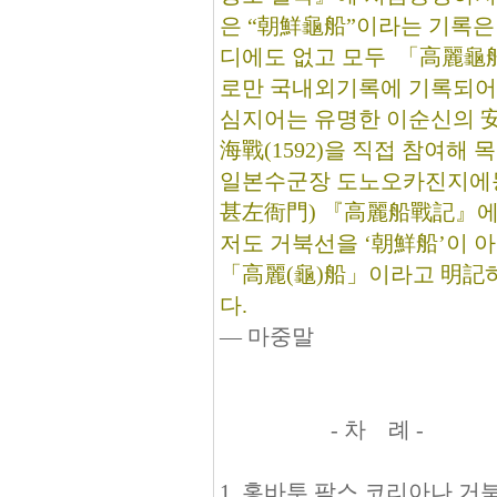
은 “朝鮮龜船”이라는 기록은
디에도 없고 모두 「高麗龜
로만 국내외기록에 기록되어
심지어는 유명한 이순신의 
海戰(1592)을 직접 참여해 
일본수군장 도노오카진지에
甚左衙門) 『高麗船戰記』에
저도 거북선을 ‘朝鮮船’이 
「高麗(龜)船」이라고 明記
다.
― 마중말
- 차 례 -
1. 홍바투 팍스 코리아나 거