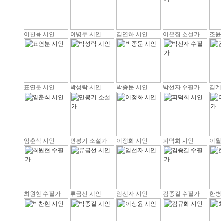
이찬용 시인
이병두 시인
김연하 시인
이은집 소설가
조윤
표연분 시인
박성락 시인
박종문 시인
박선자 수필가
김계
임춘식 시인
민봉기 소설가
이정화 시인
피덕희 시인
이월
최원현 수필가
류금선 시인
임선자 시인
김종길 수필가
한병