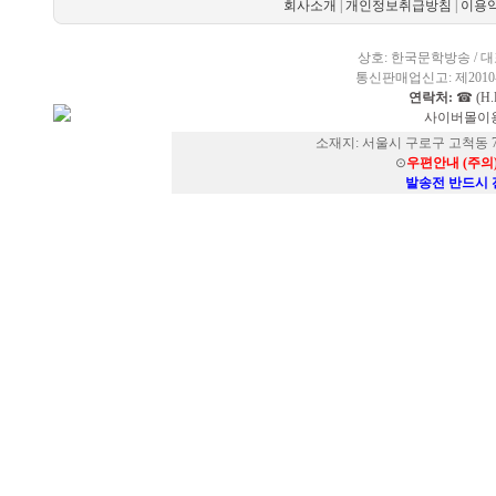
회사소개
|
개인정보취급방침
|
이용
상호: 한국문학방송 / 대표
통신판매업신고: 제2010-
연락처:
☎ (H.P
사이버몰이용
소재지: 서울시 구로구 고척동 73
⊙
우편안내 (주의
발송전 반드시 