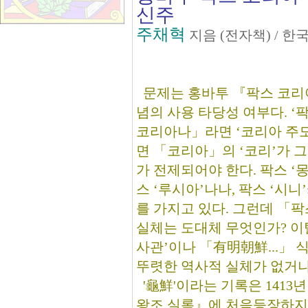
신주
주채혁
지음 (전자책) / 
문제는 홍바투 『팍스 코리
념의 사용 타당성 여부다. ‘
코리아나」라면 ‘코리아 주도
면 「코리아」의 ‘코리’가 
가 전제되어야 한다. 팍스 ‘몽
스 ‘루시아’나나, 팍스 ‘시니
를 가지고 있다. 그런데 「
실체는 도대체 무엇인가? 이
사관’이나 「有明朝鮮...」 
뚜렷한 역사적 실체가 없거나
'龜鮮'이라는 기록은 1413
왕조 실록』에 처음등장하지