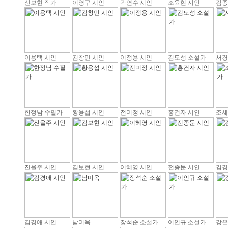
신보현 작가
이영구 시인
곽연수 시인
조육현 시인
김종
이용택 시인
김창민 시인
이정용 시인
김도성 소설가
서경
한정남 수필가
황용섭 시인
전미정 시인
홍건자 시인
조세
진을주 시인
김보현 시인
이혜영 시인
전종문 시인
김경
김경애 시인
남미옥
장석순 소설가
이인규 소설가
강은