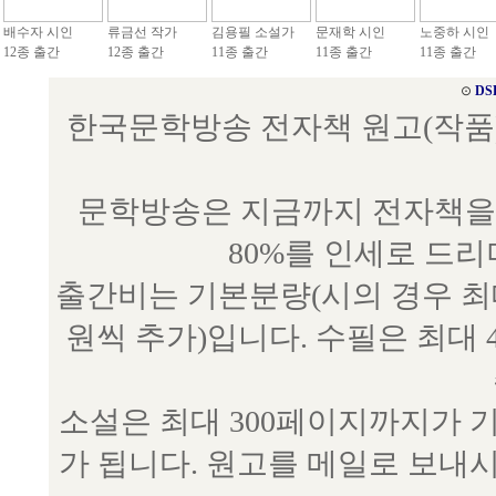
배수자 시인
류금선 작가
김용필 소설가
문재학 시인
노중하 시인
12종 출간
12종 출간
11종 출간
11종 출간
11종 출간
⊙
DS
한국문학방송 전자책 원고(작품) 접수
문학방송은 지금까지 전자책을 
80%를 인세로 드
출간비는 기본분량(시의 경우 최대 
원씩 추가)입니다. 수필은 최대 
소설은 최대 300페이지까지가 
가 됩니다. 원고를 메일로 보