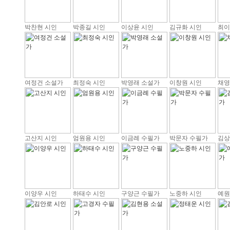
박찬현 시인
박종길 시인
이상윤 시인
김규화 시인
최이
여정건 소설가
최정숙 시인
박영래 소설가
이창원 시인
채영
고산지 시인
엄원용 시인
이금례 수필가
박문자 수필가
김상
이양우 시인
하태수 시인
구양근 수필가
노중하 시인
예원