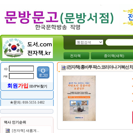
전자책
종이책(새책)
[전자책] 홍바투 팍스 코리아나 거북선 
회원
가입
ID/PW찾기
★문의: 010-5151-1482
역사 인기순위
[전자책] 새롭게...