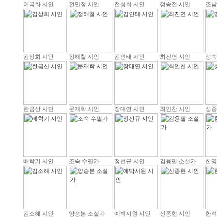
이국화 시인
전민정 시인
전성희 시인
정송전 시인
조남
김상희 시인
정해철 시인
김인태 시인
최진연 시인
맹숙
한금산 시인
문재학 시인
장대연 시인
최인찬 시인
성종
배학기 시인
조숙 수필가
정선규 시인
김용필 소설가
한명
김소해 시인
양승본 소설가
예박시원 시인
신종현 시인
한석