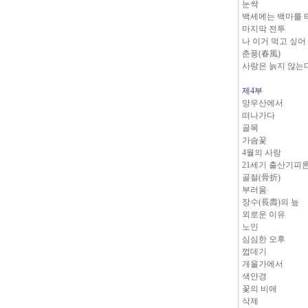
눈싹
백세에는 백마를 
마지막 전투
나 이거 먹고 싶어
춘풍(春風)
사랑은 늙지 않
제4부
망우산에서
떠나가다
골목
가슴꽃
4월의 사랑
21세기 출산기피
골절(骨折)
부러움
장수(長壽)의 늪
외로운 이유
노인
심심한 오후
껍데기
개울가에서
색안경
꽃의 비애
삭제