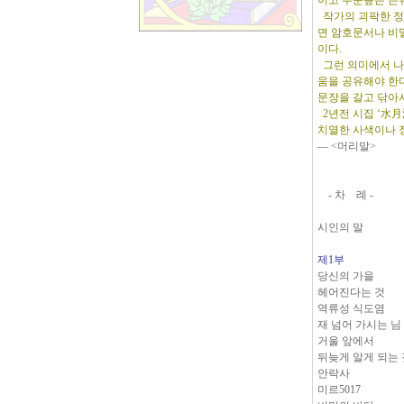
이고 수준높은 은
작가의 괴팍한 정
면 암호문서나 비
이다.
그런 의미에서 나
움을 공유해야 한
문장을 갈고 닦아서
2년전 시집 ‘水月
치열한 사색이나 
― <머리말>
- 차 례 -
시인의 말
제1부
당신의 가을
헤어진다는 것
역류성 식도염
재 넘어 가시는 님
거울 앞에서
뒤늦게 알게 되는
안락사
미르5017