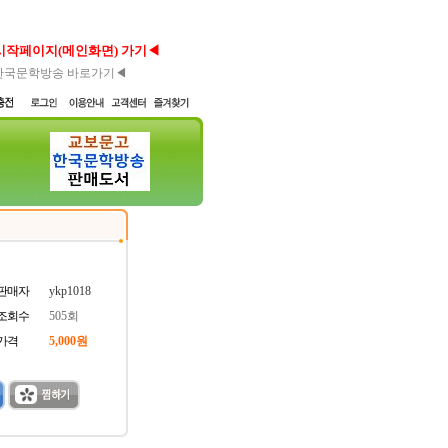
시작페이지(메인화면) 가기◀
한국문학방송 바로가기◀
판매자
ykp1018
조회수
505회
가격
5,000원