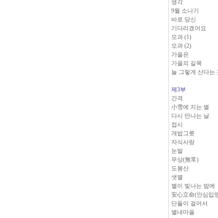
생각
9월 소나기
바로 당신
기다리겠어요
모과 (1)
모과 (2)
가을은
가을의 길목
늘 그렇게 산다는
제3부
간격
小雪에 지는 별
다시 만나는 날
접시
개밥그릇
자식사랑
눈발
무상(無常)
도봉산
샛별
별이 빛나는 밤에
安心立命(안심입
단둘이 걸어서
별내마을