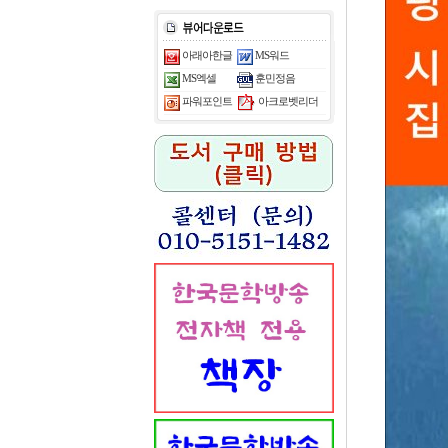
아래아한글
MS워드
MS엑셀
훈민정음
아크로벳리더
파워포인트