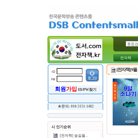
전자책
[전자책] 9월
회원
가입
ID/PW찾기
★문의: 010-5151-1482
시 인기순위
[전자책] 숲길을...