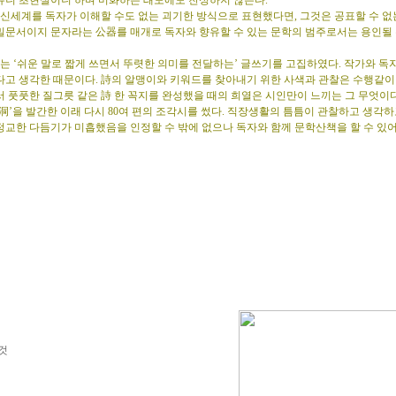
유니 초현실이니 하며 미화하는 태도에도 찬성하지 않는다.
신세계를 독자가 이해할 수도 없는 괴기한 방식으로 표현했다면, 그것은 공표할 수 없
밀문서이지 문자라는 公器를 매개로 독자와 향유할 수 있는 문학의 범주로서는 용인될 
는 ‘쉬운 말로 짧게 쓰면서 뚜렷한 의미를 전달하는’ 글쓰기를 고집하였다. 작가와 
다고 생각한 때문이다. 詩의 알맹이와 키워드를 찾아내기 위한 사색과 관찰은 수행같이
 풋풋한 질그릇 같은 詩 한 꼭지를 완성했을 때의 희열은 시인만이 느끼는 그 무엇이다
洞’을 발간한 이래 다시 80여 편의 조각시를 썼다. 직장생활의 틈틈이 관찰하고 생각
정교한 다듬기가 미흡했음을 인정할 수 밖에 없으나 독자와 함께 문학산책을 할 수 있어
 것