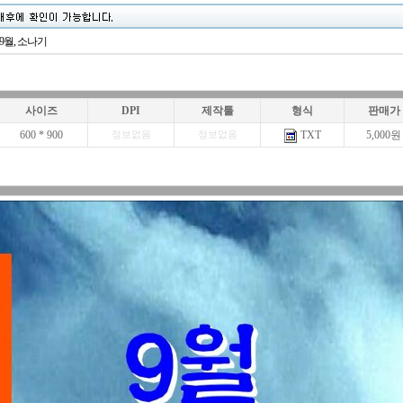
 9월, 소나기
사이즈
DPI
제작툴
형식
판매가
600 * 900
TXT
5,000원
정보없음
정보없음