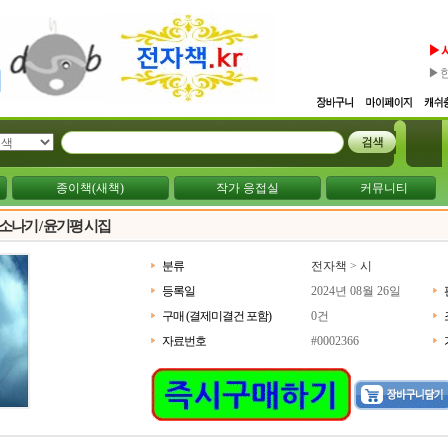
▶
▶
종이책(새책)
작가 응접실
커뮤니티
 소나기 / 윤기평 시집
분류
전자책
>
시
등록일
2024년 08월 26일
구매 (결제미결건 포함)
0건
자료번호
#0002366