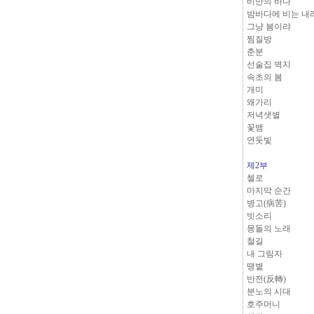
비만의 바다
밤바다에 비는 내
그냥 봄이랴
찜질방
춘분
선술집 벽지
속초의 봄
개미
왜가리
저녁샛별
꽃뱀
연둣빛
제2부
첼로
마지막 순간
병고(病苦)
빗소리
몽돌의 노래
철길
내 그림자
땡볕
반전(反轉)
분노의 시대
호주머니